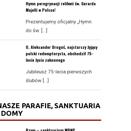
Hymn peregrynacji relikwii św. Gerarda
Majelli w Polsce!
Prezentujemy oficjalny „Hymn
do św. [...]
O. Aleksander Drogoś, najstarszy żyjący
polski redemptorysta, obchodził 75-
lecie życia zakonnego
Jubileusz 75-lecia pierwszych
ślubów [...]
NASZE PARAFIE, SANKTUARIA
I DOMY
Rzym – sanktuarium MBNP