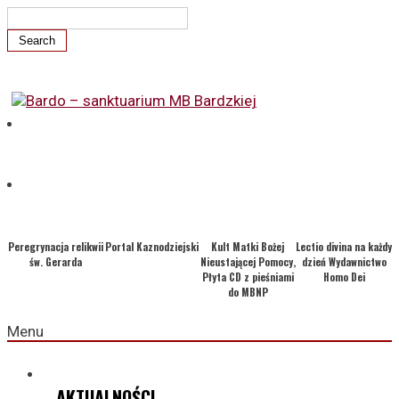
Peregrynacja relikwii
Portal Kaznodziejski
Kult Matki Bożej
Lectio divina na każdy
św. Gerarda
Nieustającej Pomocy,
dzień Wydawnictwo
Płyta CD z pieśniami
Homo Dei
do MBNP
Menu
AKTUALNOŚCI