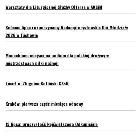
Warsztaty dla Liturgicznej Służby Ołtarza w AKSiM
Końcem lipca rozpoczynamy Redemptorystowskie Dni Młodzieży
2026 w Tuchowie
Monachium: miejsce na podium dla polskiej drużyny w
mistrzostwach piłki nożnej!
Zmarł o. Zbigniew Kotliński CSsR
Kraków: pierwsza część miesiąca odnowy
19 lipca: uroczystość Najświętszego Odkupiciela