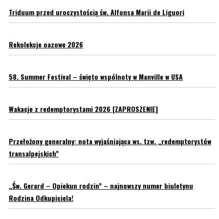
Triduum przed uroczystością św. Alfonsa Marii de Liguori
Rekolekcje oazowe 2026
58. Summer Festival – święto wspólnoty w Manville w USA
Wakacje z redemptorystami 2026 [ZAPROSZENIE]
Przełożony generalny: nota wyjaśniająca ws. tzw. „redemptorystów
transalpejskich”
„Św. Gerard – Opiekun rodzin” – najnowszy numer biuletynu
Rodzina Odkupiciela!