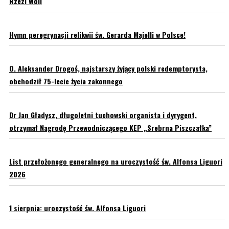
Rzezi Woli
Hymn peregrynacji relikwii św. Gerarda Majelli w Polsce!
O. Aleksander Drogoś, najstarszy żyjący polski redemptorysta,
obchodził 75-lecie życia zakonnego
Dr Jan Gładysz, długoletni tuchowski organista i dyrygent,
otrzymał Nagrodę Przewodniczącego KEP „Srebrna Piszczałka”
List przełożonego generalnego na uroczystość św. Alfonsa Liguori
2026
1 sierpnia: uroczystość św. Alfonsa Liguori