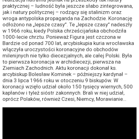
praktycznej – ludność była jeszcze słabo zintegrowana,
jak i natury politycznej – rodzący się stalinizm oraz
wroga antypolska propaganda na Zachodzie. Koronację
odłożono na „lepsze czasy”. Te „lepsze czasy” nadeszły
w 1966 roku, kiedy Polska chrześcijańska obchodziła
1000-lecie chrztu. Ponieważ Figura jest czczona w
Bardzie od ponad 700 lat, arcybiskupia kuria wrocławska
włączyła uroczystości koronacyjne do obchodów
milenijnych nie tylko diecezjalnych, ale całej Polski. Była
to pierwsza koronacja w archidiecezji, pierwsza na
Ziemiach Zachodnich. Aktu koronacji dokonał ks.
arcybiskup Bolesław Kominek – późniejszy kardynał –
dnia 3 lipca 1966 roku w otoczeniu 9 biskupów. W
koronacji wzięło udział około 150 tysięcy wiernych, 500
kapłanów i tyleż sióstr zakonnych. Brali w niej udział,
oprócz Polaków, również Czesi, Niemcy, Morawianie…