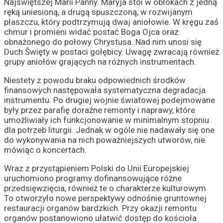
Najświętszej Marii Panny. Maryja stoi w obłokach z jedną
ręką uniesioną, a drugą spuszczoną, w rozwijanym
płaszczu, który podtrzymują dwaj aniołowie. W kręgu zaś
chmur i promieni widać postać Boga Ojca oraz
obnażonego do połowy Chrystusa. Nad nim unosi się
Duch Święty w postaci gołębicy. Uwagę zwracają również
grupy aniołów grających na różnych instrumentach.
Niestety z powodu braku odpowiednich środków
finansowych następowała systematyczna degradacja
instrumentu. Po drugiej wojnie światowej podejmowane
były przez parafię doraźne remonty i naprawy, które
umożliwiały ich funkcjonowanie w minimalnym stopniu
dla potrzeb liturgii. Jednak w ogóle nie nadawały się one
do wykonywania na nich poważniejszych utworów, nie
mówiąc o koncertach.
Wraz z przystąpieniem Polski do Unii Europejskiej
uruchomiono programy dofinansowujące różne
przedsięwzięcia, również te o charakterze kulturowym.
To otworzyło nowe perspektywy odnośnie gruntownej
restauracji organów bardzkich. Przy okazji remontu
organów postanowiono ułatwić dostęp do kościoła