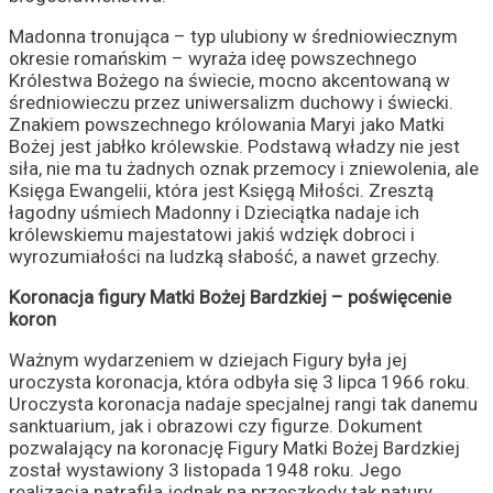
Madonna tronująca – typ ulubiony w średniowiecznym
okresie romańskim – wyraża ideę powszechnego
Królestwa Bożego na świecie, mocno akcentowaną w
średniowieczu przez uniwersalizm duchowy i świecki.
Znakiem powszechnego królowania Maryi jako Matki
Bożej jest jabłko królewskie. Podstawą władzy nie jest
siła, nie ma tu żadnych oznak przemocy i zniewolenia, ale
Księga Ewangelii, która jest Księgą Miłości. Zresztą
łagodny uśmiech Madonny i Dzieciątka nadaje ich
królewskiemu majestatowi jakiś wdzięk dobroci i
wyrozumiałości na ludzką słabość, a nawet grzechy.
Koronacja figury Matki Bożej Bardzkiej – poświęcenie
koron
Ważnym wydarzeniem w dziejach Figury była jej
uroczysta koronacja, która odbyła się 3 lipca 1966 roku.
Uroczysta koronacja nadaje specjalnej rangi tak danemu
sanktuarium, jak i obrazowi czy figurze. Dokument
pozwalający na koronację Figury Matki Bożej Bardzkiej
został wystawiony 3 listopada 1948 roku. Jego
realizacja natrafiła jednak na przeszkody tak natury