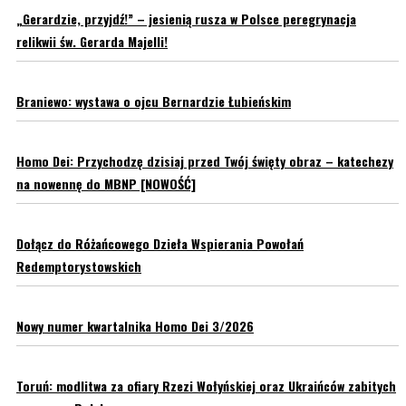
„Gerardzie, przyjdź!” – jesienią rusza w Polsce peregrynacja
relikwii św. Gerarda Majelli!
Braniewo: wystawa o ojcu Bernardzie Łubieńskim
Homo Dei: Przychodzę dzisiaj przed Twój święty obraz – katechezy
na nowennę do MBNP [NOWOŚĆ]
Dołącz do Różańcowego Dzieła Wspierania Powołań
Redemptorystowskich
Nowy numer kwartalnika Homo Dei 3/2026
Toruń: modlitwa za ofiary Rzezi Wołyńskiej oraz Ukraińców zabitych