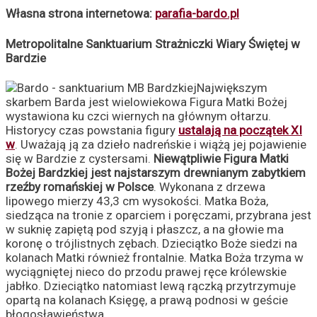
Własna strona internetowa:
parafia-bardo.pl
Metropolitalne Sanktuarium Strażniczki Wiary Świętej w
Bardzie
Największym
skarbem Barda jest wielowiekowa Figura Matki Bożej
wystawiona ku czci wiernych na głównym ołtarzu.
Historycy czas powstania figury
ustalają na początek XI
w
. Uważają ją za dzieło nadreńskie i wiążą jej pojawienie
się w Bardzie z cystersami.
Niewątpliwie Figura Matki
Bożej Bardzkiej jest najstarszym drewnianym zabytkiem
rzeźby romańskiej w Polsce
. Wykonana z drzewa
lipowego mierzy 43,3 cm wysokości. Matka Boża,
siedząca na tronie z oparciem i poręczami, przybrana jest
w suknię zapiętą pod szyją i płaszcz, a na głowie ma
koronę o trójlistnych zębach. Dzieciątko Boże siedzi na
kolanach Matki również frontalnie. Matka Boża trzyma w
wyciągniętej nieco do przodu prawej ręce królewskie
jabłko. Dzieciątko natomiast lewą rączką przytrzymuje
opartą na kolanach Księgę, a prawą podnosi w geście
błogosławieństwa.