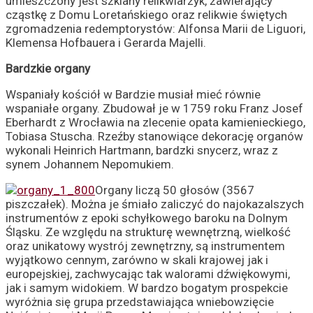
umieszczony jest szklany relikwiarzyk, zawierający
cząstkę z Domu Loretańskiego oraz relikwie świętych
zgromadzenia redemptorystów: Alfonsa Marii de Liguori,
Klemensa Hofbauera i Gerarda Majelli.
Bardzkie organy
Wspaniały kościół w Bardzie musiał mieć równie
wspaniałe organy. Zbudował je w 1759 roku Franz Josef
Eberhardt z Wrocławia na zlecenie opata kamienieckiego,
Tobiasa Stuscha. Rzeźby stanowiące dekorację organów
wykonali Heinrich Hartmann, bardzki snycerz, wraz z
synem Johannem Nepomukiem.
Organy liczą 50 głosów (3567
piszczałek). Można je śmiało zaliczyć do najokazalszych
instrumentów z epoki schyłkowego baroku na Dolnym
Śląsku. Ze względu na strukturę wewnętrzną, wielkość
oraz unikatowy wystrój zewnętrzny, są instrumentem
wyjątkowo cennym, zarówno w skali krajowej jak i
europejskiej, zachwycając tak walorami dźwiękowymi,
jak i samym widokiem. W bardzo bogatym prospekcie
wyróżnia się grupa przedstawiająca wniebowzięcie