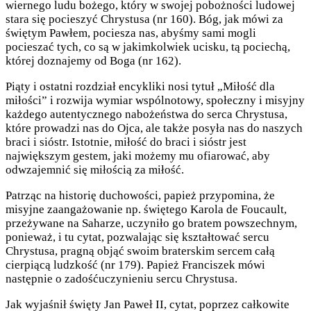
wiernego ludu bożego, który w swojej pobożności ludowej
stara się pocieszyć Chrystusa (nr 160). Bóg, jak mówi za
świętym Pawłem, pociesza nas, abyśmy sami mogli
pocieszać tych, co są w jakimkolwiek ucisku, tą pociechą,
której doznajemy od Boga (nr 162).
Piąty i ostatni rozdział encykliki nosi tytuł „Miłość dla
miłości” i rozwija wymiar wspólnotowy, społeczny i misyjny
każdego autentycznego nabożeństwa do serca Chrystusa,
które prowadzi nas do Ojca, ale także posyła nas do naszych
braci i sióstr. Istotnie, miłość do braci i sióstr jest
największym gestem, jaki możemy mu ofiarować, aby
odwzajemnić się miłością za miłość.
Patrząc na historię duchowości, papież przypomina, że
misyjne zaangażowanie np. świętego Karola de Foucault,
przeżywane na Saharze, uczyniło go bratem powszechnym,
ponieważ, i tu cytat, pozwalając się kształtować sercu
Chrystusa, pragną objąć swoim braterskim sercem całą
cierpiącą ludzkość (nr 179). Papież Franciszek mówi
następnie o zadośćuczynieniu sercu Chrystusa.
Jak wyjaśnił święty Jan Paweł II, cytat, poprzez całkowite