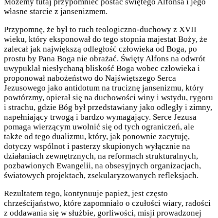
Możemy tutaj przypomnieć postać świętego Alfonsa i jego
własne starcie z jansenizmem.
Przypomnę, że był to ruch teologiczno-duchowy z XVII
wieku, który eksponował do tego stopnia majestat Boży, że
zalecał jak największą odległość człowieka od Boga, po
prostu by Pana Boga nie obrażać. Święty Alfons na odwrót
uwypuklał niesłychaną bliskość Boga wobec człowieka i
proponował nabożeństwo do Najświętszego Serca
Jezusowego jako antidotum na truciznę jansenizmu, który
powtórzmy, opierał się na duchowości winy i wstydu, rygoru
i strachu, gdzie Bóg był przedstawiany jako odległy i zimny,
napełniający trwogą i bardzo wymagający. Serce Jezusa
pomaga wierzącym uwolnić się od tych ograniczeń, ale
także od tego dualizmu, który, jak ponownie zacytuję,
dotyczy wspólnot i pasterzy skupionych wyłącznie na
działaniach zewnętrznych, na reformach strukturalnych,
pozbawionych Ewangelii, na obsesyjnych organizacjach,
światowych projektach, zsekularyzowanych refleksjach.
Rezultatem tego, kontynuuje papież, jest często
chrześcijaństwo, które zapomniało o czułości wiary, radości
z oddawania się w służbie, gorliwości, misji prowadzonej