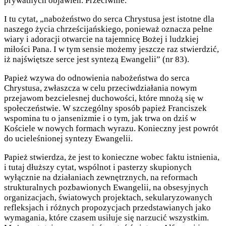
prywatnych objawień. Przeciwnie.
I tu cytat, „nabożeństwo do serca Chrystusa jest istotne dla
naszego życia chrześcijańskiego, ponieważ oznacza pełne
wiary i adoracji otwarcie na tajemnicę Bożej i ludzkiej
miłości Pana. I w tym sensie możemy jeszcze raz stwierdzić,
iż najświętsze serce jest syntezą Ewangelii” (nr 83).
Papież wzywa do odnowienia nabożeństwa do serca
Chrystusa, zwłaszcza w celu przeciwdziałania nowym
przejawom bezcielesnej duchowości, które mnożą się w
społeczeństwie. W szczególny sposób papież Franciszek
wspomina tu o jansenizmie i o tym, jak trwa on dziś w
Kościele w nowych formach wyrazu. Konieczny jest powrót
do ucieleśnionej syntezy Ewangelii.
Papież stwierdza, że jest to konieczne wobec faktu istnienia,
i tutaj dłuższy cytat, wspólnot i pasterzy skupionych
wyłącznie na działaniach zewnętrznych, na reformach
strukturalnych pozbawionych Ewangelii, na obsesyjnych
organizacjach, światowych projektach, sekularyzowanych
refleksjach i różnych propozycjach przedstawianych jako
wymagania, które czasem usiłuje się narzucić wszystkim.