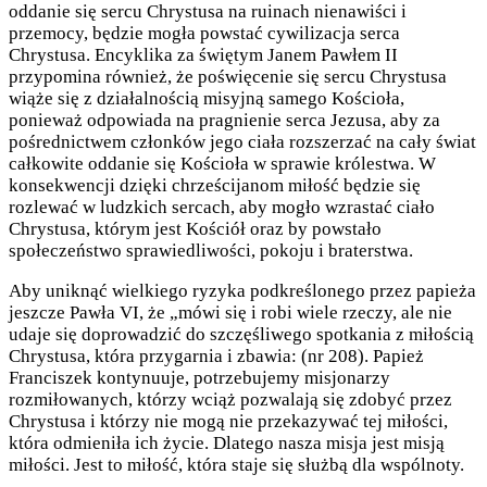
oddanie się sercu Chrystusa na ruinach nienawiści i
przemocy, będzie mogła powstać cywilizacja serca
Chrystusa. Encyklika za świętym Janem Pawłem II
przypomina również, że poświęcenie się sercu Chrystusa
wiąże się z działalnością misyjną samego Kościoła,
ponieważ odpowiada na pragnienie serca Jezusa, aby za
pośrednictwem członków jego ciała rozszerzać na cały świat
całkowite oddanie się Kościoła w sprawie królestwa. W
konsekwencji dzięki chrześcijanom miłość będzie się
rozlewać w ludzkich sercach, aby mogło wzrastać ciało
Chrystusa, którym jest Kościół oraz by powstało
społeczeństwo sprawiedliwości, pokoju i braterstwa.
Aby uniknąć wielkiego ryzyka podkreślonego przez papieża
jeszcze Pawła VI, że „mówi się i robi wiele rzeczy, ale nie
udaje się doprowadzić do szczęśliwego spotkania z miłością
Chrystusa, która przygarnia i zbawia: (nr 208). Papież
Franciszek kontynuuje, potrzebujemy misjonarzy
rozmiłowanych, którzy wciąż pozwalają się zdobyć przez
Chrystusa i którzy nie mogą nie przekazywać tej miłości,
która odmieniła ich życie. Dlatego nasza misja jest misją
miłości. Jest to miłość, która staje się służbą dla wspólnoty.