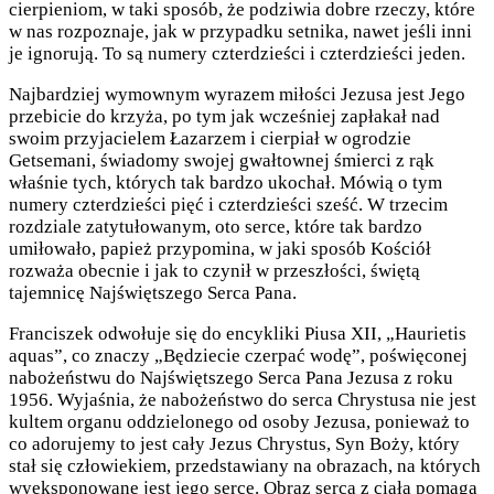
cierpieniom, w taki sposób, że podziwia dobre rzeczy, które
w nas rozpoznaje, jak w przypadku setnika, nawet jeśli inni
je ignorują. To są numery czterdzieści i czterdzieści jeden.
Najbardziej wymownym wyrazem miłości Jezusa jest Jego
przebicie do krzyża, po tym jak wcześniej zapłakał nad
swoim przyjacielem Łazarzem i cierpiał w ogrodzie
Getsemani, świadomy swojej gwałtownej śmierci z rąk
właśnie tych, których tak bardzo ukochał. Mówią o tym
numery czterdzieści pięć i czterdzieści sześć. W trzecim
rozdziale zatytułowanym, oto serce, które tak bardzo
umiłowało, papież przypomina, w jaki sposób Kościół
rozważa obecnie i jak to czynił w przeszłości, świętą
tajemnicę Najświętszego Serca Pana.
Franciszek odwołuje się do encykliki Piusa XII, „Haurietis
aquas”, co znaczy „Będziecie czerpać wodę”, poświęconej
nabożeństwu do Najświętszego Serca Pana Jezusa z roku
1956. Wyjaśnia, że nabożeństwo do serca Chrystusa nie jest
kultem organu oddzielonego od osoby Jezusa, ponieważ to
co adorujemy to jest cały Jezus Chrystus, Syn Boży, który
stał się człowiekiem, przedstawiany na obrazach, na których
wyeksponowane jest jego serce. Obraz serca z ciała pomaga