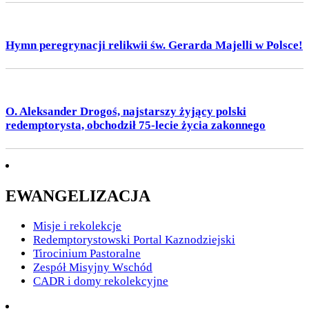
Hymn peregrynacji relikwii św. Gerarda Majelli w Polsce!
O. Aleksander Drogoś, najstarszy żyjący polski
redemptorysta, obchodził 75-lecie życia zakonnego
EWANGELIZACJA
Misje i rekolekcje
Redemptorystowski Portal Kaznodziejski
Tirocinium Pastoralne
Zespół Misyjny Wschód
CADR i domy rekolekcyjne