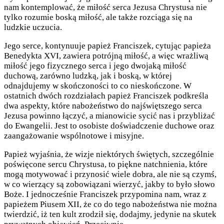
nam kontemplować, że miłość serca Jezusa Chrystusa nie
tylko rozumie boską miłość, ale także rozciąga się na
ludzkie uczucia.
Jego serce, kontynuuje papież Franciszek, cytując papieża
Benedykta XVI, zawiera potrójną miłość, a więc wrażliwą
miłość jego fizycznego serca i jego dwojaką miłość
duchową, zarówno ludzką, jak i boską, w której
odnajdujemy w skończoności to co nieskończone. W
ostatnich dwóch rozdziałach papież Franciszek podkreśla
dwa aspekty, które nabożeństwo do najświętszego serca
Jezusa powinno łączyć, a mianowicie sycić nas i przybliżać
do Ewangelii. Jest to osobiste doświadczenie duchowe oraz
zaangażowanie wspólnotowe i misyjne.
Papież wyjaśnia, że wizje niektórych świętych, szczególnie
poświęcone sercu Chrystusa, to piękne natchnienia, które
mogą motywować i przynosić wiele dobra, ale nie są czymś,
w co wierzący są zobowiązani wierzyć, jakby to było słowo
Boże. I jednocześnie Franciszek przypomina nam, wraz z
papieżem Piusem XII, że co do tego nabożeństwa nie można
twierdzić, iż ten kult zrodził się, dodajmy, jedynie na skutek