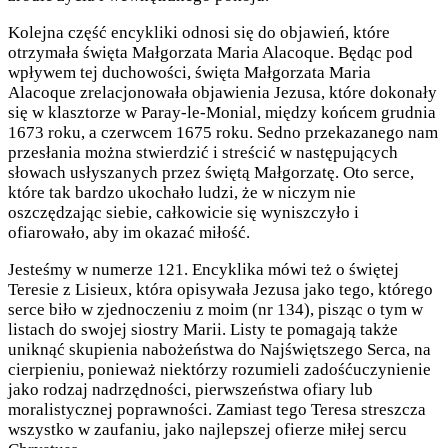
Kolejna część encykliki odnosi się do objawień, które
otrzymała święta Małgorzata Maria Alacoque. Będąc pod
wpływem tej duchowości, święta Małgorzata Maria
Alacoque zrelacjonowała objawienia Jezusa, które dokonały
się w klasztorze w Paray-le-Monial, między końcem grudnia
1673 roku, a czerwcem 1675 roku. Sedno przekazanego nam
przesłania można stwierdzić i streścić w następujących
słowach usłyszanych przez świętą Małgorzatę. Oto serce,
które tak bardzo ukochało ludzi, że w niczym nie
oszczędzając siebie, całkowicie się wyniszczyło i
ofiarowało, aby im okazać miłość.
Jesteśmy w numerze 121. Encyklika mówi też o świętej
Teresie z Lisieux, która opisywała Jezusa jako tego, którego
serce biło w zjednoczeniu z moim (nr 134), pisząc o tym w
listach do swojej siostry Marii. Listy te pomagają także
uniknąć skupienia nabożeństwa do Najświętszego Serca, na
cierpieniu, ponieważ niektórzy rozumieli zadośćuczynienie
jako rodzaj nadrzędności, pierwszeństwa ofiary lub
moralistycznej poprawności. Zamiast tego Teresa streszcza
wszystko w zaufaniu, jako najlepszej ofierze miłej sercu