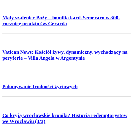
Mały szaleniec Boży – homilia kard. Semeraro w 300.
rocznicę urodzin św. Gerarda
Vatican News: Kościół żywy, dynamiczny, wychodzący na
peryferie – Villa Angela w Argentynie
Pokonywanie trudności życiowych
Co kryją wrocławskie kroniki? Historia redemptorystów
we Wrocławiu (3/3)