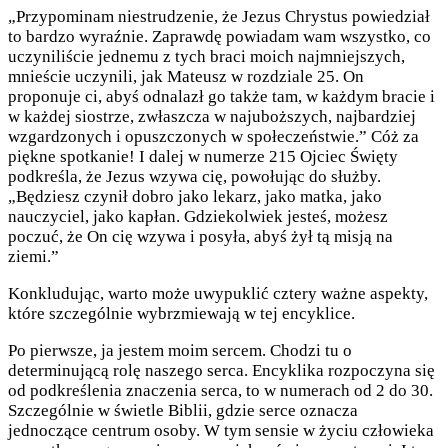
„Przypominam niestrudzenie, że Jezus Chrystus powiedział
to bardzo wyraźnie. Zaprawdę powiadam wam wszystko, co
uczyniliście jednemu z tych braci moich najmniejszych,
mnieście uczynili, jak Mateusz w rozdziale 25. On
proponuje ci, abyś odnalazł go także tam, w każdym bracie i
w każdej siostrze, zwłaszcza w najuboższych, najbardziej
wzgardzonych i opuszczonych w społeczeństwie.” Cóż za
piękne spotkanie! I dalej w numerze 215 Ojciec Święty
podkreśla, że Jezus wzywa cię, powołując do służby.
„Będziesz czynił dobro jako lekarz, jako matka, jako
nauczyciel, jako kapłan. Gdziekolwiek jesteś, możesz
poczuć, że On cię wzywa i posyła, abyś żył tą misją na
ziemi.”
Konkludując, warto może uwypuklić cztery ważne aspekty,
które szczególnie wybrzmiewają w tej encyklice.
Po pierwsze, ja jestem moim sercem. Chodzi tu o
determinującą rolę naszego serca. Encyklika rozpoczyna się
od podkreślenia znaczenia serca, to w numerach od 2 do 30.
Szczególnie w świetle Biblii, gdzie serce oznacza
jednoczące centrum osoby. W tym sensie w życiu człowieka