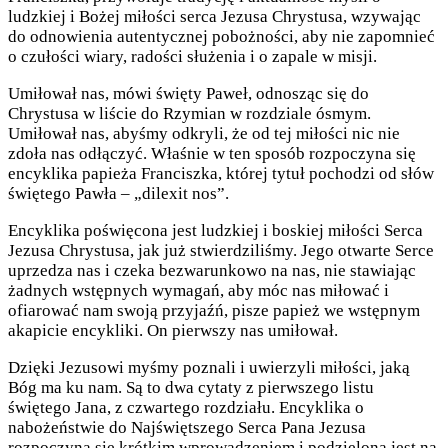
ludzkiej i Bożej miłości serca Jezusa Chrystusa, wzywając
do odnowienia autentycznej pobożności, aby nie zapomnieć
o czułości wiary, radości służenia i o zapale w misji.
Umiłował nas, mówi święty Paweł, odnosząc się do
Chrystusa w liście do Rzymian w rozdziale ósmym.
Umiłował nas, abyśmy odkryli, że od tej miłości nic nie
zdoła nas odłączyć. Właśnie w ten sposób rozpoczyna się
encyklika papieża Franciszka, której tytuł pochodzi od słów
świętego Pawła – „dilexit nos”.
Encyklika poświęcona jest ludzkiej i boskiej miłości Serca
Jezusa Chrystusa, jak już stwierdziliśmy. Jego otwarte Serce
uprzedza nas i czeka bezwarunkowo na nas, nie stawiając
żadnych wstępnych wymagań, aby móc nas miłować i
ofiarować nam swoją przyjaźń, pisze papież we wstępnym
akapicie encykliki. On pierwszy nas umiłował.
Dzięki Jezusowi myśmy poznali i uwierzyli miłości, jaką
Bóg ma ku nam. Są to dwa cytaty z pierwszego listu
świętego Jana, z czwartego rozdziału. Encyklika o
nabożeństwie do Najświętszego Serca Pana Jezusa
rozpoczyna się krótkim wprowadzeniem i podzielona jest na