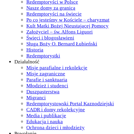
Redemptoryści w Polsce
Nasze domy za granicą
Redemptoryści na świecie
Po co jesteśmy w Kościele – charyzmat
Kult Matki Bożej Nieustającej Pomocy
Założyciel – św. Alfons Liguori
Święci i błogosławieni
Sługa Boży O. Bernard Łubieński
Historia
Redemptorystki
Działalność
Misje parafialne i rekolekcje
Misje zagraniczne
Parafie i sanktuaria
Młodzież i studenci
Duszpasterstwa
Migranci
Redemptorystowski Portal Kaznodziejski
CADR i domy rekolekcyjne
Media i publikacje
Edukacja i nauka
Ochrona dzieci i młodzieży
Powołanie