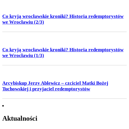
Co kryją wrocławskie kroniki? Historia redemptorystów
we Wrocławiu (2/3)
Co kryją wrocławskie kroniki? Historia redemptorystów
we Wrocławiu (1/3)
Arcybiskup Jerzy Ablewicz – czciciel Matki Bożej
Tuchowskiej i przyjaciel redemptorystów
Aktualności