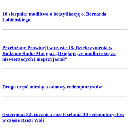
10 sierpnia: modlitwa o beatyfikację o. Bernarda
Łubieńskiego
Przełożony Prowincji w czasie 18. Dziękczynienia w
Rodzinie Radia Maryja: „Dziękuję, że modlicie się za
niewierzących i nieprzyjaciół”
Druga część miesiąca odnowy redemptorystów
6 sierpnia: 82. rocznica rozstrzelania 30 redemptorystów
w czasie Rzezi Woli