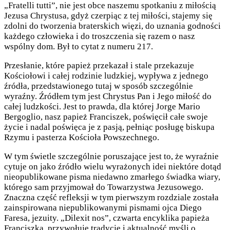
„Fratelli tutti”, nie jest obce naszemu spotkaniu z miłością
Jezusa Chrystusa, gdyż czerpiąc z tej miłości, stajemy się
zdolni do tworzenia braterskich więzi, do uznania godności
każdego człowieka i do troszczenia się razem o nasz
wspólny dom. Był to cytat z numeru 217.
Przesłanie, które papież przekazał i stale przekazuje
Kościołowi i całej rodzinie ludzkiej, wypływa z jednego
źródła, przedstawionego tutaj w sposób szczególnie
wyraźny. Źródłem tym jest Chrystus Pan i Jego miłość do
całej ludzkości. Jest to prawda, dla której Jorge Mario
Bergoglio, nasz papież Franciszek, poświęcił całe swoje
życie i nadal poświęca je z pasją, pełniąc posługę biskupa
Rzymu i pasterza Kościoła Powszechnego.
W tym świetle szczególnie poruszające jest to, że wyraźnie
cytuje on jako źródło wielu wyrażonych idei niektóre dotąd
nieopublikowane pisma niedawno zmarłego świadka wiary,
którego sam przyjmował do Towarzystwa Jezusowego.
Znaczna część refleksji w tym pierwszym rozdziale została
zainspirowana niepublikowanymi pismami ojca Diego
Faresa, jezuity. „Dilexit nos”, czwarta encyklika papieża
Franciszka, przywołuje tradycję i aktualność myśli o