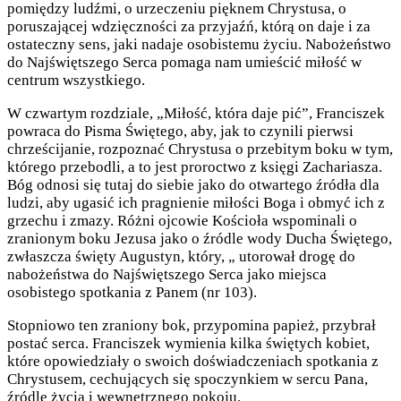
pomiędzy ludźmi, o urzeczeniu pięknem Chrystusa, o
poruszającej wdzięczności za przyjaźń, którą on daje i za
ostateczny sens, jaki nadaje osobistemu życiu. Nabożeństwo
do Najświętszego Serca pomaga nam umieścić miłość w
centrum wszystkiego.
W czwartym rozdziale, „Miłość, która daje pić”, Franciszek
powraca do Pisma Świętego, aby, jak to czynili pierwsi
chrześcijanie, rozpoznać Chrystusa o przebitym boku w tym,
którego przebodli, a to jest proroctwo z księgi Zachariasza.
Bóg odnosi się tutaj do siebie jako do otwartego źródła dla
ludzi, aby ugasić ich pragnienie miłości Boga i obmyć ich z
grzechu i zmazy. Różni ojcowie Kościoła wspominali o
zranionym boku Jezusa jako o źródle wody Ducha Świętego,
zwłaszcza święty Augustyn, który, „ utorował drogę do
nabożeństwa do Najświętszego Serca jako miejsca
osobistego spotkania z Panem (nr 103).
Stopniowo ten zraniony bok, przypomina papież, przybrał
postać serca. Franciszek wymienia kilka świętych kobiet,
które opowiedziały o swoich doświadczeniach spotkania z
Chrystusem, cechujących się spoczynkiem w sercu Pana,
źródle życia i wewnętrznego pokoju.