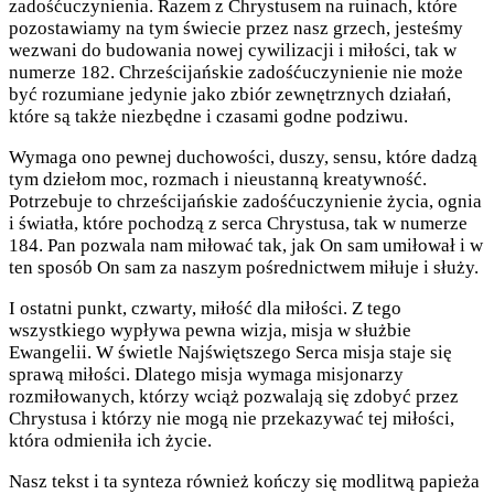
zadośćuczynienia. Razem z Chrystusem na ruinach, które
pozostawiamy na tym świecie przez nasz grzech, jesteśmy
wezwani do budowania nowej cywilizacji i miłości, tak w
numerze 182. Chrześcijańskie zadośćuczynienie nie może
być rozumiane jedynie jako zbiór zewnętrznych działań,
które są także niezbędne i czasami godne podziwu.
Wymaga ono pewnej duchowości, duszy, sensu, które dadzą
tym dziełom moc, rozmach i nieustanną kreatywność.
Potrzebuje to chrześcijańskie zadośćuczynienie życia, ognia
i światła, które pochodzą z serca Chrystusa, tak w numerze
184. Pan pozwala nam miłować tak, jak On sam umiłował i w
ten sposób On sam za naszym pośrednictwem miłuje i służy.
I ostatni punkt, czwarty, miłość dla miłości. Z tego
wszystkiego wypływa pewna wizja, misja w służbie
Ewangelii. W świetle Najświętszego Serca misja staje się
sprawą miłości. Dlatego misja wymaga misjonarzy
rozmiłowanych, którzy wciąż pozwalają się zdobyć przez
Chrystusa i którzy nie mogą nie przekazywać tej miłości,
która odmieniła ich życie.
Nasz tekst i ta synteza również kończy się modlitwą papieża