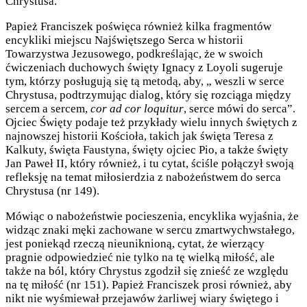
Chrystusa.
Papież Franciszek poświęca również kilka fragmentów
encykliki miejscu Najświętszego Serca w historii
Towarzystwa Jezusowego, podkreślając, że w swoich
ćwiczeniach duchowych święty Ignacy z Loyoli sugeruje
tym, którzy posługują się tą metodą, aby, „ weszli w serce
Chrystusa, podtrzymując dialog, który się rozciąga między
sercem a sercem,
cor ad cor loquitur
, serce mówi do serca”.
Ojciec Święty podaje też przykłady wielu innych świętych z
najnowszej historii Kościoła, takich jak święta Teresa z
Kalkuty, święta Faustyna, święty ojciec Pio, a także święty
Jan Paweł II, który również, i tu cytat, ściśle połączył swoją
refleksję na temat miłosierdzia z nabożeństwem do serca
Chrystusa (nr 149).
Mówiąc o nabożeństwie pocieszenia, encyklika wyjaśnia, że
widząc znaki męki zachowane w sercu zmartwychwstałego,
jest poniekąd rzeczą nieuniknioną, cytat, że wierzący
pragnie odpowiedzieć nie tylko na tę wielką miłość, ale
także na ból, który Chrystus zgodził się znieść ze względu
na tę miłość (nr 151). Papież Franciszek prosi również, aby
nikt nie wyśmiewał przejawów żarliwej wiary świętego i