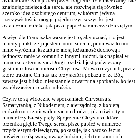
działaniom? Kim jestem przed Bogiem? To numer ósmy. Nie
znajdując miejsca dla serca, nie rozwinęła się również
szeroko idea osobistego centrum, w którym jedyną
rzeczywistością mogącą zjednoczyć wszystko jest
ostatecznie miłość, jak pisze papież w numerze dziesiątym.
A więc dla Franciszka ważne jest to, aby uznać, i to jest
mocny punkt, że ja jestem moim sercem, ponieważ to ono
mnie wyróżnia, kształtuje moją tożsamość duchową i
jednoczy mnie w komunii z innymi ludźmi, jak napisał w
numerze czternastym. Drugi rozdział jest poświęcony
gestom i słowom miłości Chrystusa. Mowa o czynach, przez
które traktuje On nas jak przyjaciół i pokazuje, że Bóg
zawsze jest blisko, nieustannie otwarty na spotkanie, bo jest
współczuciem i czułą miłością.
Czyny te są widoczne w spotkaniach Chrystusa z
Samarytanką, z Nikodemem, z nierządnicą, z kobietą
cudzołożną i z niewidomym na drodze, jak mówi o tym
numer trzydziesty piąty. Spojrzenie Chrystusa, które
przenika głębie Twego serca, pisze papież w numerze
trzydziestym dziewiątym, pokazuje, jak bardzo Jezus
poświęca całą swoją uwagę ludziom, ich troskom i ich