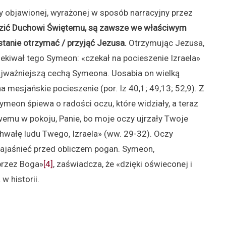
 objawionej, wyrażonej w sposób narracyjny przez
wadzić Duchowi Świętemu, są zawsze we właściwym
stanie otrzymać / przyjąć Jezusa.
Otrzymując Jezusa,
zekiwał tego Symeon: «czekał na pocieszenie Izraela»
najważniejszą cechą Symeona. Uosabia on wielką
na mesjańskie pocieszenie (por. Iz 40,1; 49,13; 52,9). Z
meon śpiewa o radości oczu, które widziały, a teraz
emu w pokoju, Panie, bo moje oczy ujrzały Twoje
chwałę ludu Twego, Izraela» (ww. 29-32). Oczy
zajaśnieć przed obliczem pogan. Symeon,
przez Boga»
[4]
, zaświadcza, że «dzięki oświeconej i
w historii.