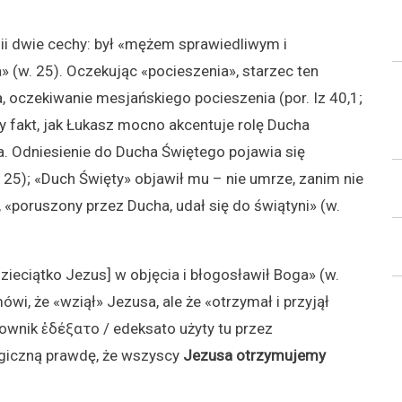
 dwie cechy: był «mężem sprawiedliwym i
» (w. 25). Oczekując «pocieszenia», starzec ten
a, oczekiwanie mesjańskiego pocieszenia (por. Iz 40,1;
 fakt, jak Łukasz mocno akcentuje rolę Ducha
. Odniesienie do Ducha Świętego pojawia się
. 25); «Duch Święty» objawił mu – nie umrze, zanim nie
 «poruszony przez Ducha, udał się do świątyni» (w.
zieciątko Jezus] w objęcia i błogosławił Boga» (w.
ówi, że «wziął» Jezusa, ale że «otrzymał i przyjął
ownik ἐδέξατο / edeksato użyty tu przez
ogiczną prawdę, że wszyscy
Jezusa
otrzymujemy