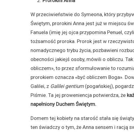
Prorokini Anna
W przeciwieństwie do Symeona, który przyby
Świętym, prorokini Anna jest już w miejscu św
Fanuela (imię jej ojca przypomina Penuel, czyl
tożsamość proroka. Prorok jest w rzeczywist
nomadycznego trybu życia, pozbawieni rozbu
obecności jakiejś osoby, mówili o obliczu. Tak
obliczem», to przez sformułowanie to rozumiał
prorokiem oznacza «być obliczem Boga». Dowi
Galilei, z
Galilei gentium
(pogańskiej), pogardz
Piśmie. Ta jej proweniencja potwierdza, że
każ
napełniony Duchem Świętym.
Domem tej kobiety na starość stała się świątyn
ten świadczy o tym, że Anna sensem i racją 