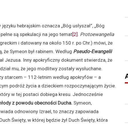
 języku hebrajskim oznacza „Bóg usłyszał”, „Bóg
 pełne są spekulacji na jego temat
[2]
.
Protoewangelia
greckim i datowany na około 150 r. po Chr.) mówi, że
, że Symeon był rabinem. Według
Pseudo-Ewangelii
ał Jezusa. Inny apokryficzny dokument stwierdza, że
ział mu, że jego modlitwy zostały wysłuchane.
ędzy starcem – 112-letnim według apokryfów – a
ym podróż życia a dzieckiem rozpoczynającym życie.
który w tej postaci dobiega kresu. Jednocześnie
o młody z powodu obecności Ducha.
Symeon,
owiada odnowiony Izrael, to znaczy zapowiada
Duch Święty, w której będzie żył Duch Święty, która