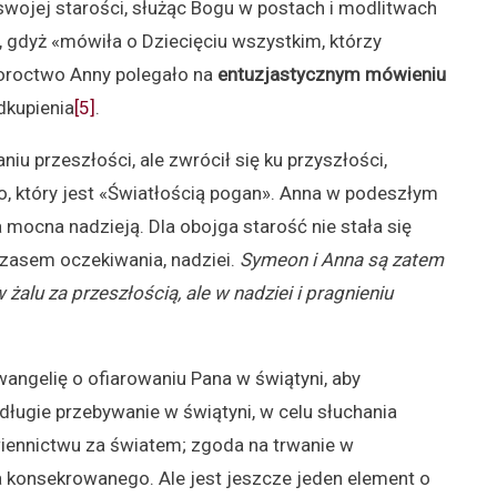
swojej starości, służąc Bogu w postach i modlitwach
, gdyż «mówiła o Dziecięciu wszystkim, którzy
roroctwo Anny polegało na
entuzjastycznym mówieniu
dkupienia
[5]
.
iu przeszłości, ale zwrócił się ku przyszłości,
go, który jest «Światłością pogan». Anna w podeszłym
a mocna nadzieją. Dla obojga starość nie stała się
zasem oczekiwania, nadziei.
Symeon i Anna są zatem
w żalu za przeszłością, ale w nadziei i pragnieniu
wangelię o ofiarowaniu Pana w świątyni, aby
długie przebywanie w świątyni, w celu słuchania
iennictwu za światem; zgoda na trwanie w
 konsekrowanego. Ale jest jeszcze jeden element o