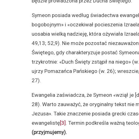
będzie prowadzona przez Ducha Świętego.
Symeon posiada według świadectwa ewangelii
bogobojnym» i «oczekiwał pocieszenia Izraela
uosabia wielką nadzieję, która ożywiała Izrael
49,13; 52,9). Nie może pozostać niezauważony
Świętego, gdy charakteryzuje postać Symeona
trzykrotnie: «Duch Święty zstąpił na niego» (w
ujrzy Pomazańca Pańskiego (w. 26); wreszcie,
27).
Ewangelia zaświadcza, że Symeon «wziął je [d
28). Warto zauważyć, że oryginalny tekst nie m
Jezusa». Takie znaczenie posiada grecki czas
ewangelistę
[3]
. Termin podkreśla ważną teol
(przyjmujemy).