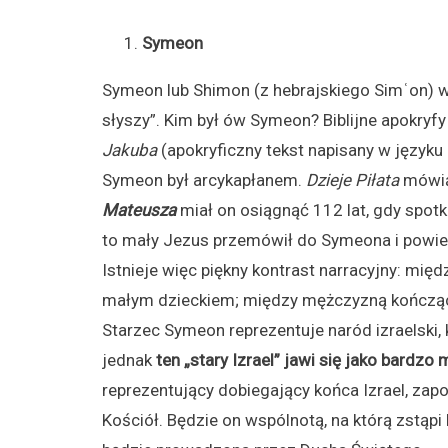
Symeon
Symeon lub Shimon (z hebrajskiego Simʿon) w
słyszy”. Kim był ów Symeon? Biblijne apokryfy
Jakuba
(apokryficzny tekst napisany w języku 
Symeon był arcykapłanem.
Dzieje Piłata
mówią
Mateusza
miał on osiągnąć 112 lat, gdy spotk
to mały Jezus przemówił do Symeona i powied
Istnieje więc piękny kontrast narracyjny: mi
małym dzieckiem; między mężczyzną kończąc
Starzec Symeon reprezentuje naród izraelski, 
jednak
ten „stary Izrael” jawi się jako bardz
reprezentujący dobiegający końca Izrael, zap
Kościół. Będzie on wspólnotą, na którą zstąpi 