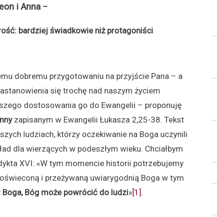
on i Anna
–
arość: bardziej świadkowie niż protagoniści
zemu dobremu przygotowaniu na przyjście Pana – a
astanowienia się trochę nad naszym życiem
szego dostosowania go do Ewangelii – proponuję
nny
zapisanym w Ewangelii Łukasza 2,25-38. Tekst
szych ludziach, którzy oczekiwanie na Boga uczynili
ład dla wierzących w podeszłym wieku. Chciałbym
dykta XVI: «W tym momencie historii potrzebujemy
ę oświeconą i przeżywaną uwiarygodnią Boga w tym
z Boga, Bóg może powrócić do ludzi
»
[1]
.