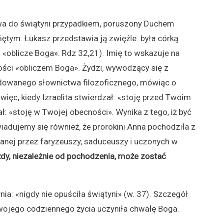
wa do świątyni przypadkiem, poruszony Duchem
iętym. Łukasz przedstawia ją zwięźle: była córką
i «oblicze Boga»: Rdz 32,21). Imię to wskazuje na
ości «obliczem Boga». Żydzi, wywodzący się z
dowanego słownictwa filozoficznego, mówiąc o
 więc, kiedy Izraelita stwierdzał: «stoję przed Twoim
: «stoję w Twojej obecności». Wynika z tego, iż być
adujemy się również, że prorokini Anna pochodziła z
anej przez faryzeuszy, saduceuszy i uczonych w
dy, niezależnie od pochodzenia, może zostać
ia: «nigdy nie opuściła świątyni» (w. 37). Szczegół
swojego codziennego życia uczyniła chwałę Boga.