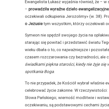
Ewangelista Łukasz wyjaśnia również, że – w 
–
prowadziła wyraźne dzieło ewangelizacyjne
oczekiwali odkupienia Jerozolimy» (w. 38). P
o Jezusie
tym wszystkim, którzy oczekiwali o
Symeon nie spędził swojego życia na opłakiwan
starając się powitać i przedstawić światu Te
wieku dbała o to, co najważniejsze i pozostał
czasem rozczarowania czy bezradności, ale c
świadkami piękna starości, kiedy nie
żyje się 
spotkania Boga
.
To nie przypadek, że Kościół wybrał właśnie e
celebrować życie zakonne. W rzeczywistości: 
Słowa Pańskiego; wierność modlitwie i wstaw
oczekiwaniu, są podstawowymi cechami życia