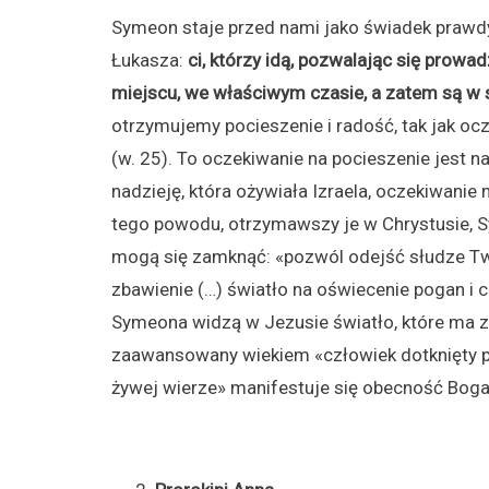
Symeon staje przed nami jako świadek prawdy
Łukasza:
ci, którzy idą, pozwalając się pro
miejscu, we właściwym czasie, a zatem są w 
otrzymujemy pocieszenie i radość, tak jak oc
(w. 25). To oczekiwanie na pocieszenie jest 
nadzieję, która ożywiała Izraela, oczekiwanie 
tego powodu, otrzymawszy je w Chrystusie, Sy
mogą się zamknąć: «pozwól odejść słudze Tw
zbawienie (…) światło na oświecenie pogan i 
Symeona widzą w Jezusie światło, które ma 
zaawansowany wiekiem «człowiek dotknięty 
żywej wierze» manifestuje się obecność Boga 