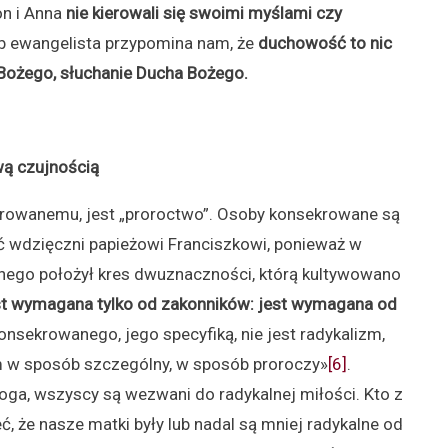
on i Anna
nie kierowali się swoimi myślami czy
b ewangelista przypomina nam, że
duchowość to nic
Bożego, słuchanie Ducha Bożego.
ą czujnością
krowanemu, jest „proroctwo”. Osoby konsekrowane są
 wdzięczni papieżowi Franciszkowi, ponieważ w
nego położył kres dwuznaczności, którą kultywowano
est wymagana tylko od zakonników: jest wymagana od
nsekrowanego, jego specyfiką, nie jest radykalizm,
m w sposób szczególny, w sposób proroczy»
[6]
.
oga, wszyscy są wezwani do radykalnej miłości. Kto z
 że nasze matki były lub nadal są mniej radykalne od