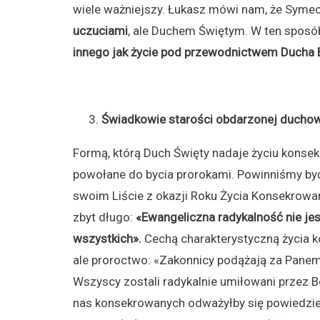
wiele ważniejszy. Łukasz mówi nam, że Syme
uczuciami
, ale Duchem Świętym. W ten sposó
innego jak życie pod przewodnictwem Ducha 
Świadkowie starości obdarzonej duchow
Formą, którą Duch Święty nadaje życiu konse
powołane do bycia prorokami. Powinniśmy być
swoim Liście z okazji Roku Życia Konsekrowa
zbyt długo:
«Ewangeliczna radykalność nie j
wszystkich».
Cechą charakterystyczną życia ko
ale proroctwo: «Zakonnicy podążają za Pane
Wszyscy zostali radykalnie umiłowani przez B
nas konsekrowanych odważyłby się powiedzieć,