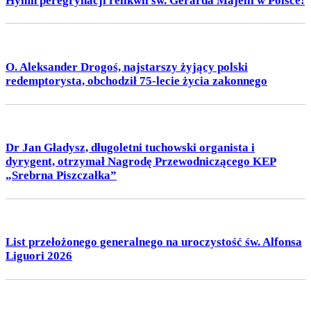
Hymn peregrynacji relikwii św. Gerarda Majelli w Polsce!
O. Aleksander Drogoś, najstarszy żyjący polski
redemptorysta, obchodził 75-lecie życia zakonnego
Dr Jan Gładysz, długoletni tuchowski organista i
dyrygent, otrzymał Nagrodę Przewodniczącego KEP
„Srebrna Piszczałka”
List przełożonego generalnego na uroczystość św. Alfonsa
Liguori 2026