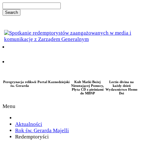
Peregrynacja relikwii
Portal Kaznodziejski
Kult Matki Bożej
Lectio divina na
św. Gerarda
Nieustającej Pomocy,
każdy dzień
Płyta CD z pieśniami
Wydawnictwo Homo
do MBNP
Dei
Menu
Aktualności
Rok św. Gerarda Majelli
Redemptoryści