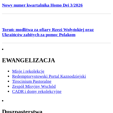
Nowy numer kwartalnika Homo Dei 3/2026
Toruń: modlitwa za ofiary Rzezi Wołyńskiej oraz
Ukraińców zabitych za pomoc Polakom
EWANGELIZACJA
Misje i rekolekcje
Redemptorystowski Portal Kaznodziejski
Tirocinium Pastoralne
Zespół Misyjny Wschód
CADR i domy rekolekcyjne
Duszpasterstwa