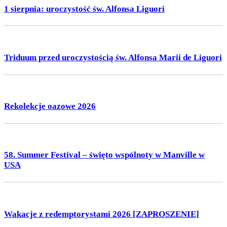
1 sierpnia: uroczystość św. Alfonsa Liguori
Triduum przed uroczystością św. Alfonsa Marii de Liguori
Rekolekcje oazowe 2026
58. Summer Festival – święto wspólnoty w Manville w
USA
Wakacje z redemptorystami 2026 [ZAPROSZENIE]