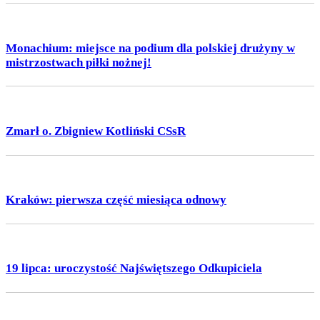
Monachium: miejsce na podium dla polskiej drużyny w
mistrzostwach piłki nożnej!
Zmarł o. Zbigniew Kotliński CSsR
Kraków: pierwsza część miesiąca odnowy
19 lipca: uroczystość Najświętszego Odkupiciela