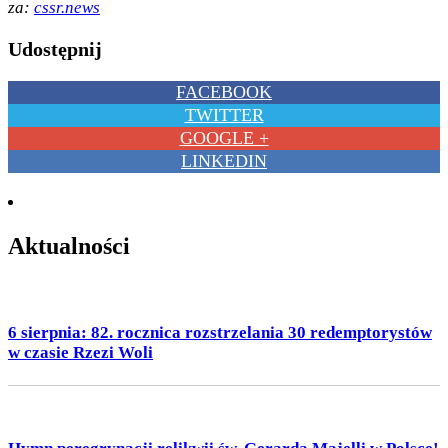
za:
cssr.news
Udostępnij
FACEBOOK
TWITTER
GOOGLE +
LINKEDIN
Aktualności
6 sierpnia: 82. rocznica rozstrzelania 30 redemptorystów
w czasie Rzezi Woli