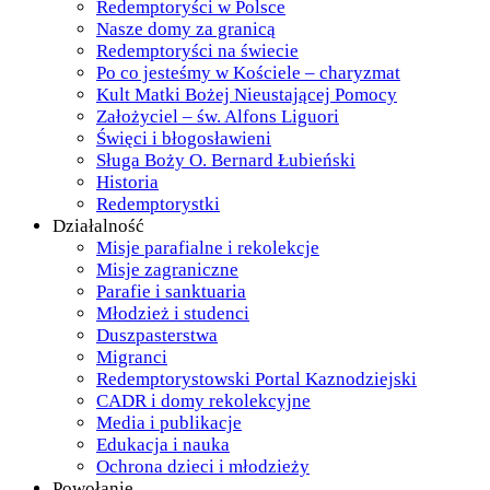
Redemptoryści w Polsce
Nasze domy za granicą
Redemptoryści na świecie
Po co jesteśmy w Kościele – charyzmat
Kult Matki Bożej Nieustającej Pomocy
Założyciel – św. Alfons Liguori
Święci i błogosławieni
Sługa Boży O. Bernard Łubieński
Historia
Redemptorystki
Działalność
Misje parafialne i rekolekcje
Misje zagraniczne
Parafie i sanktuaria
Młodzież i studenci
Duszpasterstwa
Migranci
Redemptorystowski Portal Kaznodziejski
CADR i domy rekolekcyjne
Media i publikacje
Edukacja i nauka
Ochrona dzieci i młodzieży
Powołanie