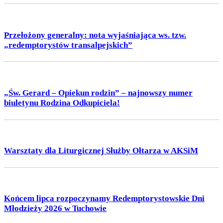
Przełożony generalny: nota wyjaśniająca ws. tzw.
„redemptorystów transalpejskich”
„Św. Gerard – Opiekun rodzin” – najnowszy numer
biuletynu Rodzina Odkupiciela!
Warsztaty dla Liturgicznej Służby Ołtarza w AKSiM
Końcem lipca rozpoczynamy Redemptorystowskie Dni
Młodzieży 2026 w Tuchowie