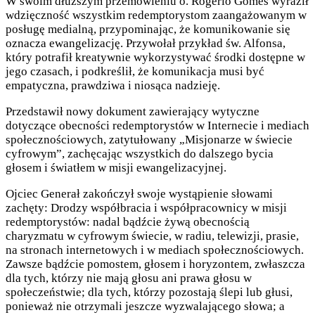
W swoim dłuższym przemówieniu o. Rogério Gomes wyraził
wdzięczność wszystkim redemptorystom zaangażowanym w
posługę medialną, przypominając, że komunikowanie się
oznacza ewangelizację. Przywołał przykład św. Alfonsa,
który potrafił kreatywnie wykorzystywać środki dostępne w
jego czasach, i podkreślił, że komunikacja musi być
empatyczna, prawdziwa i niosąca nadzieję.
Przedstawił nowy dokument zawierający wytyczne
dotyczące obecności redemptorystów w Internecie i mediach
społecznościowych, zatytułowany „Misjonarze w świecie
cyfrowym”, zachęcając wszystkich do dalszego bycia
głosem i światłem w misji ewangelizacyjnej.
Ojciec Generał zakończył swoje wystąpienie słowami
zachęty: Drodzy współbracia i współpracownicy w misji
redemptorystów: nadal bądźcie żywą obecnością
charyzmatu w cyfrowym świecie, w radiu, telewizji, prasie,
na stronach internetowych i w mediach społecznościowych.
Zawsze bądźcie pomostem, głosem i horyzontem, zwłaszcza
dla tych, którzy nie mają głosu ani prawa głosu w
społeczeństwie; dla tych, którzy pozostają ślepi lub głusi,
ponieważ nie otrzymali jeszcze wyzwalającego słowa; a