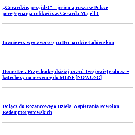
„Gerardzie, przyjdź!” – jesienią rusza w Polsce
peregrynacja relikwii św. Gerarda Majelli!
Braniewo: wystawa o ojcu Bernardzie Łubieńskim
Homo Dei: Przychodzę dzisiaj przed Twój święty obraz –
katechezy na nowennę do MBNP [NOWOŚĆ]
Dołącz do Różańcowego Dzieła Wspierania Powołań
Redemptorystowskich