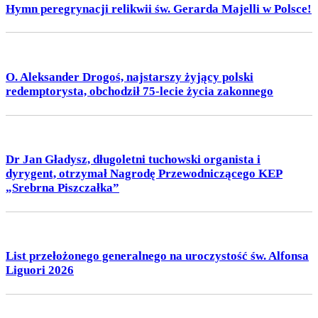
Hymn peregrynacji relikwii św. Gerarda Majelli w Polsce!
O. Aleksander Drogoś, najstarszy żyjący polski
redemptorysta, obchodził 75-lecie życia zakonnego
Dr Jan Gładysz, długoletni tuchowski organista i
dyrygent, otrzymał Nagrodę Przewodniczącego KEP
„Srebrna Piszczałka”
List przełożonego generalnego na uroczystość św. Alfonsa
Liguori 2026