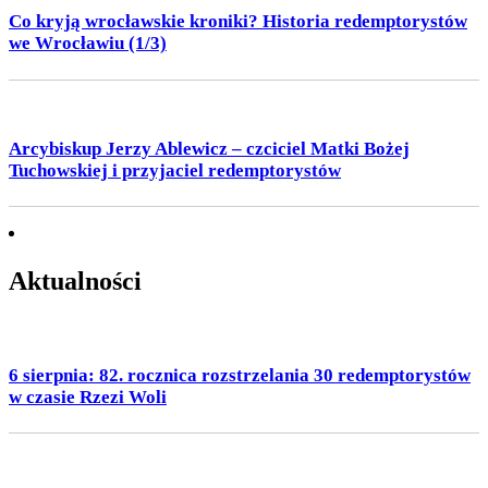
Co kryją wrocławskie kroniki? Historia redemptorystów
we Wrocławiu (1/3)
Arcybiskup Jerzy Ablewicz – czciciel Matki Bożej
Tuchowskiej i przyjaciel redemptorystów
Aktualności
6 sierpnia: 82. rocznica rozstrzelania 30 redemptorystów
w czasie Rzezi Woli