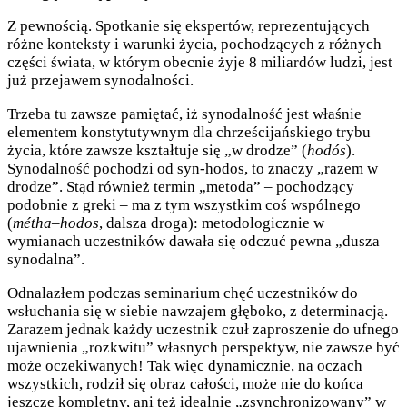
Z pewnością. Spotkanie się ekspertów, reprezentujących
różne konteksty i warunki życia, pochodzących z różnych
części świata, w którym obecnie żyje 8 miliardów ludzi, jest
już przejawem synodalności.
Trzeba tu zawsze pamiętać, iż synodalność jest właśnie
elementem konstytutywnym dla chrześcijańskiego trybu
życia, które zawsze kształtuje się „w drodze” (
hodós
).
Synodalność pochodzi od syn-hodos, to znaczy „razem w
drodze”. Stąd również termin „metoda” – pochodzący
podobnie z greki – ma z tym wszystkim coś wspólnego
(
métha
–
hodos
, dalsza droga): metodologicznie w
wymianach uczestników dawała się odczuć pewna „dusza
synodalna”.
Odnalazłem podczas seminarium chęć uczestników do
wsłuchania się w siebie nawzajem głęboko, z determinacją.
Zarazem jednak każdy uczestnik czuł zaproszenie do ufnego
ujawnienia „rozkwitu” własnych perspektyw, nie zawsze być
może oczekiwanych! Tak więc dynamicznie, na oczach
wszystkich, rodził się obraz całości, może nie do końca
jeszcze kompletny, ani też idealnie „zsynchronizowany” w