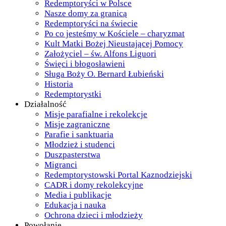
Redemptoryści w Polsce
Nasze domy za granicą
Redemptoryści na świecie
Po co jesteśmy w Kościele – charyzmat
Kult Matki Bożej Nieustającej Pomocy
Założyciel – św. Alfons Liguori
Święci i błogosławieni
Sługa Boży O. Bernard Łubieński
Historia
Redemptorystki
Działalność
Misje parafialne i rekolekcje
Misje zagraniczne
Parafie i sanktuaria
Młodzież i studenci
Duszpasterstwa
Migranci
Redemptorystowski Portal Kaznodziejski
CADR i domy rekolekcyjne
Media i publikacje
Edukacja i nauka
Ochrona dzieci i młodzieży
Powołanie