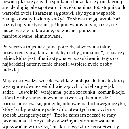
pewnej płaszczyzny dla spotkania ludzi, którzy nie kierują
się ideologią, ale są otwarci i przekonani na 360 stopni co do
wartości życia i zarazem są gotowi, aby życiu w sposób
zaangażowany i wierny służyć. Te słowa mogą brzmieć aż
nazbyt optymistycznie, jeśli pomyślimy o tym, jak życie
może być źle traktowane, odrzucane, poniżane,
manipulowane, eliminowane.
Potwierdza to jednak pilną potrzebę stworzenia takiej
przestrzeni słów, która miałaby cechy „rodzinne”, to znaczy
takiej, która jest ufna i aktywna w poszukiwaniu tego, co
najbardziej autentycznie chroni i wspiera życie osoby
ludzkiej.
Mając na uwadze szeroki wachlarz podejść do tematu, który
występuje również wśród wierzących, chcieliśmy – jak
sądzę – „uwolnić” wzajemną, pełną szacunku, komunikację,
która byłaby zarazem wymianą twórczą. Istotnie, dziś
bardzo odczuwa się potrzebę odnowienia fachowego języka,
który byłby w stanie podejść do otwartych ran życia na
sposób „terapeutyczny”. Trzeba zarazem zacząć te rany
przemieniać i leczyć, aby odważnymi sformułowaniami
wpisywać je w to szczęście, które wyszło z serca Stwórcy,