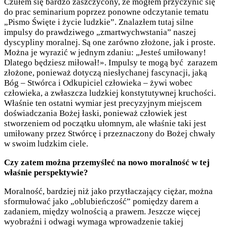
Czułem się bardzo zaszczycony, że mogłem przyczynić się
do prac seminarium poprzez ponowne odczytanie tematu
„Pismo Święte i życie ludzkie”. Znalazłem tutaj silne
impulsy do prawdziwego „zmartwychwstania” naszej
dyscypliny moralnej. Są one zarówno złożone, jak i proste.
Można je wyrazić w jednym zdaniu: „Jesteś umiłowany!
Dlatego będziesz miłował!». Impulsy te mogą być zarazem
złożone, ponieważ dotyczą niesłychanej fascynacji, jaką
Bóg – Stwórca i Odkupiciel człowieka – żywi wobec
człowieka, a zwłaszcza ludzkiej konstytutywnej kruchości.
Właśnie ten ostatni wymiar jest precyzyjnym miejscem
doświadczania Bożej łaski, ponieważ człowiek jest
stworzeniem od początku ułomnym, ale właśnie taki jest
umiłowany przez Stwórcę i przeznaczony do Bożej chwały
w swoim ludzkim ciele.
Czy zatem można przemyśleć na nowo moralność w tej
właśnie perspektywie?
Moralność, bardziej niż jako przytłaczający ciężar, można
sformułować jako „oblubieńczość” pomiędzy darem a
zadaniem, między wolnością a prawem. Jeszcze więcej
wyobraźni i odwagi wymaga wprowadzenie takiej