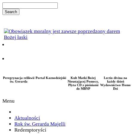
Peregrynacja relikwii
Portal Kaznodziejski
Kult Matki Bożej
Lectio divina na
św. Gerarda
Nieustającej Pomocy,
każdy dzień
Płyta CD z pieśniami
Wydawnictwo Homo
do MBNP
Dei
Menu
Aktualności
Rok św. Gerarda Majelli
Redemptoryści