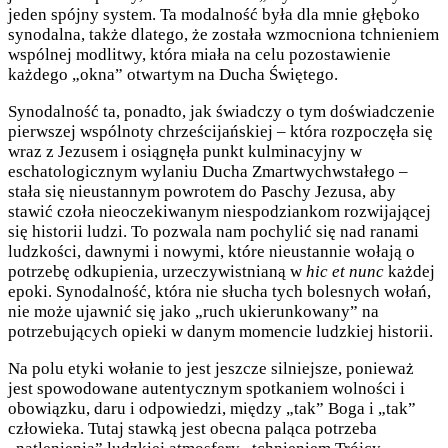
jeden spójny system. Ta modalność była dla mnie głęboko
synodalna, także dlatego, że została wzmocniona tchnieniem
wspólnej modlitwy, która miała na celu pozostawienie
każdego „okna” otwartym na Ducha Świętego.
Synodalność ta, ponadto, jak świadczy o tym doświadczenie
pierwszej wspólnoty chrześcijańskiej – która rozpoczęła się
wraz z Jezusem i osiągnęła punkt kulminacyjny w
eschatologicznym wylaniu Ducha Zmartwychwstałego –
stała się nieustannym powrotem do Paschy Jezusa, aby
stawić czoła nieoczekiwanym niespodziankom rozwijającej
się historii ludzi. To pozwala nam pochylić się nad ranami
ludzkości, dawnymi i nowymi, które nieustannie wołają o
potrzebę odkupienia, urzeczywistnianą w
hic et nunc
każdej
epoki. Synodalność, która nie słucha tych bolesnych wołań,
nie może ujawnić się jako „ruch ukierunkowany” na
potrzebujących opieki w danym momencie ludzkiej historii.
Na polu etyki wołanie to jest jeszcze silniejsze, ponieważ
jest spowodowane autentycznym spotkaniem wolności i
obowiązku, daru i odpowiedzi, między „tak” Boga i „tak”
człowieka. Tutaj stawką jest obecna paląca potrzeba