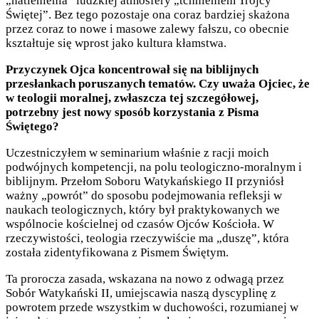
„natlenienia” ludzkiej atmosfery „tchnieniem Trójcy
Świętej”. Bez tego pozostaje ona coraz bardziej skażona
przez coraz to nowe i masowe zalewy fałszu, co obecnie
kształtuje się wprost jako kultura kłamstwa.
Przyczynek Ojca koncentrował się na biblijnych
przesłankach poruszanych tematów. Czy uważa Ojciec, że
w teologii moralnej, zwłaszcza tej szczegółowej,
potrzebny jest nowy sposób korzystania z Pisma
Świętego?
Uczestniczyłem w seminarium właśnie z racji moich
podwójnych kompetencji, na polu teologiczno-moralnym i
biblijnym. Przełom Soboru Watykańskiego II przyniósł
ważny „powrót” do sposobu podejmowania refleksji w
naukach teologicznych, który był praktykowanych we
wspólnocie kościelnej od czasów Ojców Kościoła. W
rzeczywistości, teologia rzeczywiście ma „duszę”, która
została zidentyfikowana z Pismem Świętym.
Ta prorocza zasada, wskazana na nowo z odwagą przez
Sobór Watykański II, umiejscawia naszą dyscyplinę z
powrotem przede wszystkim w duchowości, rozumianej w