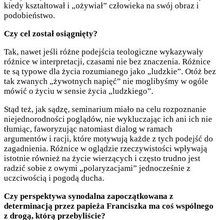
kiedy kształtował i „ożywiał” człowieka na swój obraz i
podobieństwo.
Czy cel został osiągnięty?
Tak, nawet jeśli różne podejścia teologiczne wykazywały
różnice w interpretacji, czasami nie bez znaczenia. Różnice
te są typowe dla życia rozumianego jako „ludzkie”. Otóż bez
tak zwanych „żywotnych napięć” nie moglibyśmy w ogóle
mówić o życiu w sensie życia „ludzkiego”.
Stąd też, jak sądzę, seminarium miało na celu rozpoznanie
niejednorodności poglądów, nie wykluczając ich ani ich nie
tłumiąc, faworyzując natomiast dialog w ramach
argumentów i racji, które motywują każde z tych podejść do
zagadnienia. Różnice w oglądzie rzeczywistości wpływają
istotnie również na życie wierzących i często trudno jest
radzić sobie z owymi „polaryzacjami” jednocześnie z
uczciwością i pogodą ducha.
Czy perspektywa synodalna zapoczątkowana z
determinacją przez papieża Franciszka ma coś wspólnego
z drogą, którą przebyliście?