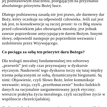
jej podstawowym znaczeniu, polegającym na przyznaniu
absolutnego priorytetu Bożej łasce.
Dlatego podstawową zasadą nie jest prawo, ale darmowy dar
Boży, który oczekuje na odpowiedź człowieka. Jeśli zaś jest
tak jest, to konsekwencje są raczej proste: to co Bóg stawia
przed człowiekiem jako obowiązek moralny, jest jednak
zawsze poprzedzone antycypującym darem Bożym. Innymi
słowy, odpowiedź następuje po poprzednim wezwaniu i
uzdolnieniu przez Wzywającego.
Co pociąga za sobą ten priorytet daru Bożego?
Dla teologii moralnej fundamentalnej ten soborowy
„przewrót” jest cały czas przyswajany w dyskursie
etycznym. Naukowość tego dyskursu toczy się tutaj między
trzema połączonymi ze sobą, dynamicznymi biegunami. Są
nimi: Objawienie, czyli Słowo Boże, które komunikuje
wezwanie; wizja, czyli „przetłumaczenie” bosko-ludzkich
danych na racjonalnie uargumentowany język etyczny;
wreszcie praktyka życia moralnego, czyli szczęśliwe życie w
wspólnocie chrześcijańskiej.