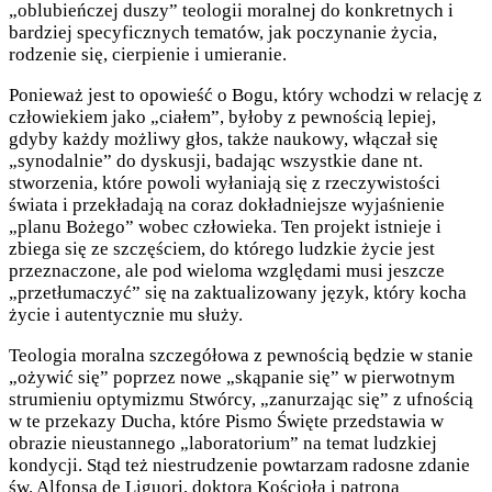
„oblubieńczej duszy” teologii moralnej do konkretnych i
bardziej specyficznych tematów, jak poczynanie życia,
rodzenie się, cierpienie i umieranie.
Ponieważ jest to opowieść o Bogu, który wchodzi w relację z
człowiekiem jako „ciałem”, byłoby z pewnością lepiej,
gdyby każdy możliwy głos, także naukowy, włączał się
„synodalnie” do dyskusji, badając wszystkie dane nt.
stworzenia, które powoli wyłaniają się z rzeczywistości
świata i przekładają na coraz dokładniejsze wyjaśnienie
„planu Bożego” wobec człowieka. Ten projekt istnieje i
zbiega się ze szczęściem, do którego ludzkie życie jest
przeznaczone, ale pod wieloma względami musi jeszcze
„przetłumaczyć” się na zaktualizowany język, który kocha
życie i autentycznie mu służy.
Teologia moralna szczegółowa z pewnością będzie w stanie
„ożywić się” poprzez nowe „skąpanie się” w pierwotnym
strumieniu optymizmu Stwórcy, „zanurzając się” z ufnością
w te przekazy Ducha, które Pismo Święte przedstawia w
obrazie nieustannego „laboratorium” na temat ludzkiej
kondycji. Stąd też niestrudzenie powtarzam radosne zdanie
św. Alfonsa de Liguori, doktora Kościoła i patrona