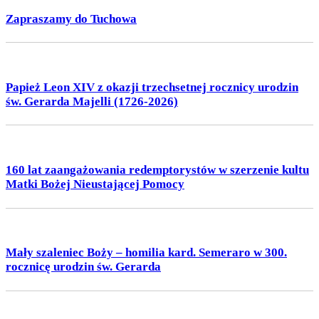
Zapraszamy do Tuchowa
Papież Leon XIV z okazji trzechsetnej rocznicy urodzin
św. Gerarda Majelli (1726-2026)
160 lat zaangażowania redemptorystów w szerzenie kultu
Matki Bożej Nieustającej Pomocy
Mały szaleniec Boży – homilia kard. Semeraro w 300.
rocznicę urodzin św. Gerarda