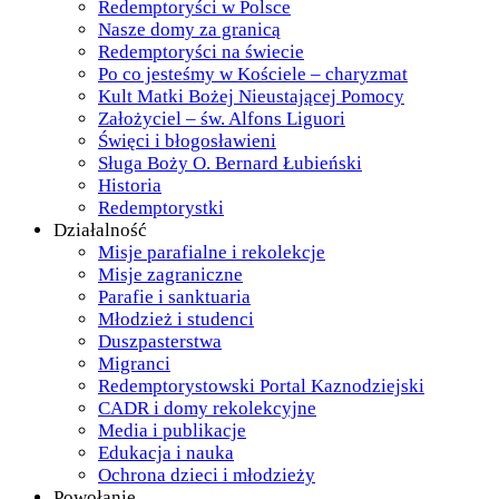
Redemptoryści w Polsce
Nasze domy za granicą
Redemptoryści na świecie
Po co jesteśmy w Kościele – charyzmat
Kult Matki Bożej Nieustającej Pomocy
Założyciel – św. Alfons Liguori
Święci i błogosławieni
Sługa Boży O. Bernard Łubieński
Historia
Redemptorystki
Działalność
Misje parafialne i rekolekcje
Misje zagraniczne
Parafie i sanktuaria
Młodzież i studenci
Duszpasterstwa
Migranci
Redemptorystowski Portal Kaznodziejski
CADR i domy rekolekcyjne
Media i publikacje
Edukacja i nauka
Ochrona dzieci i młodzieży
Powołanie