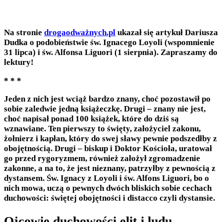
Na stronie
drogaodważnych.pl
ukazał się artykuł Dariusza
Dudka o podobieństwie św. Ignacego Loyoli (wspomnienie
31 lipca) i św. Alfonsa Liguori (1 sierpnia). Zapraszamy do
lektury!
* * *
Jeden z nich jest wciąż bardzo znany, choć pozostawił po
sobie zaledwie jedną książeczkę. Drugi – znany nie jest,
choć napisał ponad 100 książek, które do dziś są
wznawiane. Ten pierwszy to święty, założyciel zakonu,
żołnierz i kapłan, który do swej sławy pewnie podszedłby z
obojętnością. Drugi – biskup i Doktor Kościoła, uratował
go przed rygoryzmem, również założył zgromadzenie
zakonne, a na to, że jest nieznany, patrzyłby z pewnością z
dystansem. Św. Ignacy z Loyoli i św. Alfons Liguori, bo o
nich mowa, uczą o pewnych dwóch bliskich sobie cechach
duchowości: świętej obojętności i distacco czyli dystansie.
Ojcowie duchowości elit i ludu