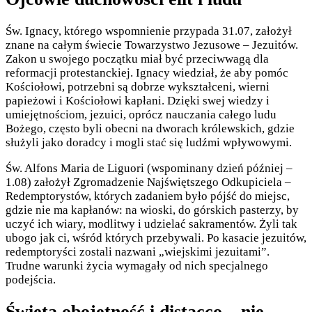
Św. Ignacy, którego wspomnienie przypada 31.07, założył
znane na całym świecie Towarzystwo Jezusowe – Jezuitów.
Zakon u swojego początku miał być przeciwwagą dla
reformacji protestanckiej. Ignacy wiedział, że aby pomóc
Kościołowi, potrzebni są dobrze wykształceni, wierni
papieżowi i Kościołowi kapłani. Dzięki swej wiedzy i
umiejętnościom, jezuici, oprócz nauczania całego ludu
Bożego, często byli obecni na dworach królewskich, gdzie
służyli jako doradcy i mogli stać się ludźmi wpływowymi.
Św. Alfons Maria de Liguori (wspominany dzień później –
1.08) założył Zgromadzenie Najświętszego Odkupiciela –
Redemptorystów, których zadaniem było pójść do miejsc,
gdzie nie ma kapłanów: na wioski, do górskich pasterzy, by
uczyć ich wiary, modlitwy i udzielać sakramentów. Żyli tak
ubogo jak ci, wśród których przebywali. Po kasacie jezuitów,
redemptoryści zostali nazwani „wiejskimi jezuitami”.
Trudne warunki życia wymagały od nich specjalnego
podejścia.
Święta obojętność i distacco – nie