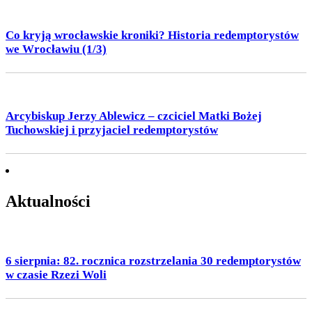
Co kryją wrocławskie kroniki? Historia redemptorystów
we Wrocławiu (1/3)
Arcybiskup Jerzy Ablewicz – czciciel Matki Bożej
Tuchowskiej i przyjaciel redemptorystów
Aktualności
6 sierpnia: 82. rocznica rozstrzelania 30 redemptorystów
w czasie Rzezi Woli