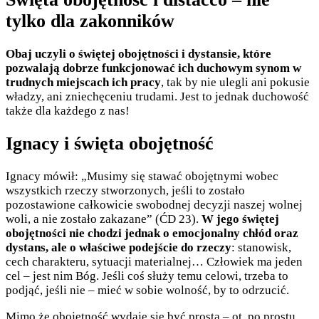
tylko dla zakonników
Obaj uczyli o świętej obojętności i dystansie, które
pozwalają dobrze funkcjonować ich duchowym synom w
trudnych miejscach ich pracy
, tak by nie ulegli ani pokusie
władzy, ani zniechęceniu trudami. Jest to jednak duchowość
także dla każdego z nas!
Ignacy i święta obojętność
Ignacy mówił: „Musimy się stawać obojętnymi wobec
wszystkich rzeczy stworzonych, jeśli to zostało
pozostawione całkowicie swobodnej decyzji naszej wolnej
woli, a nie zostało zakazane” (ĆD 23).
W jego świętej
obojętności nie chodzi jednak o emocjonalny chłód oraz
dystans, ale o właściwe podejście do rzeczy
: stanowisk,
cech charakteru, sytuacji materialnej… Człowiek ma jeden
cel – jest nim Bóg. Jeśli coś służy temu celowi, trzeba to
podjąć, jeśli nie – mieć w sobie wolność, by to odrzucić.
Mimo że obojętność wydaje się być prosta – ot, po prostu