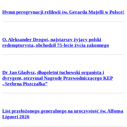
Hymn peregrynacji relikwii św. Gerarda Majelli w Polsce!
O. Aleksander Drogoś, najstarszy żyjący polski
redemptorysta, obchodził 75-lecie życia zakonnego
Dr Jan Gładysz, długoletni tuchowski organista i
dyrygent, otrzymał Nagrodę Przewodniczącego KEP
„Srebrna Piszczałka”
List przełożonego generalnego na uroczystość św. Alfonsa
Liguori 2026