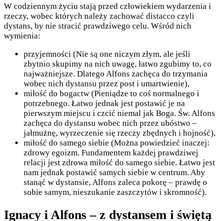
W codziennym życiu stają przed człowiekiem wydarzenia i
rzeczy, wobec których należy zachować distacco czyli
dystans, by nie stracić prawdziwego celu. Wśród nich
wymienia:
przyjemności (Nie są one niczym złym, ale jeśli
zbytnio skupimy na nich uwagę, łatwo zgubimy to, co
najważniejsze. Dlatego Alfons zachęca do trzymania
wobec nich dystansu przez post i umartwienie),
miłość do bogactw (Pieniądze to coś normalnego i
potrzebnego. Łatwo jednak jest postawić je na
pierwszym miejscu i czcić niemal jak Boga. Św. Alfons
zachęca do dystansu wobec nich przez ubóstwo –
jałmużnę, wyrzeczenie się rzeczy zbędnych i hojność),
miłość do samego siebie (Można powiedzieć inaczej:
zdrowy egoizm. Fundamentem każdej prawdziwej
relacji jest zdrowa miłość do samego siebie. Łatwo jest
nam jednak postawić samych siebie w centrum. Aby
stanąć w dystansie, Alfons zaleca pokorę – prawdę o
sobie samym, nieszukanie zaszczytów i skromność).
Ignacy i Alfons – z dystansem i świętą