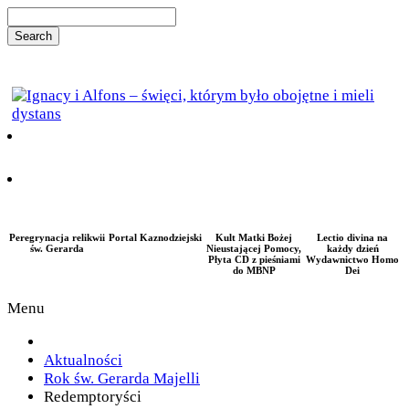
Peregrynacja relikwii
Portal Kaznodziejski
Kult Matki Bożej
Lectio divina na
św. Gerarda
Nieustającej Pomocy,
każdy dzień
Płyta CD z pieśniami
Wydawnictwo Homo
do MBNP
Dei
Menu
Aktualności
Rok św. Gerarda Majelli
Redemptoryści