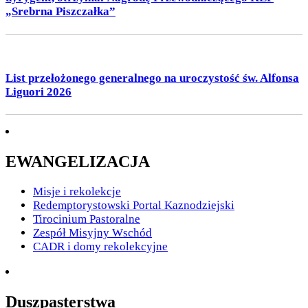
„Srebrna Piszczałka”
List przełożonego generalnego na uroczystość św. Alfonsa
Liguori 2026
EWANGELIZACJA
Misje i rekolekcje
Redemptorystowski Portal Kaznodziejski
Tirocinium Pastoralne
Zespół Misyjny Wschód
CADR i domy rekolekcyjne
Duszpasterstwa