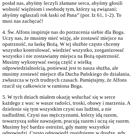
posłał nas, abyśmy leczyli złamane serca, abyśmy głosili
wolność więźniom i swobodę tym, którzy są związani;
abyśmy ogłaszali rok łaski od Pana” (por. Iz 61, 1-2). To
musi nas zachęcać!
4. Św. Alfons inspiruje nas do porzucenia siebie dla Boga.
Uczy nas, że musimy mieć wizję, ale zostawić miejsce na
opatrzność, na łaskę Bożą. W tej służbie często chcemy
wszystko kontrolować, wiedzieć wszystko, zorganizować
wszystko i nie zostawiamy miejsca na Bożą opatrzność.
Musimy wykonywać swoją część z wielką
odpowiedzialnością, ponieważ jest to nasza służba, ale
musimy zostawić miejsce dla Ducha Pańskiego do działania,
zwłaszcza w tych trudnych czasach. Pamiętajmy, że Alfons
rzucił się całkowicie w ramiona Boga.
5. W tych dniach miałem okazję wsłuchać się w serce
każdego z was: w wasze radości, troski, obawy i marzenia. A
dzielenie się tym wszystkim czyni nas ludźmi, a nie
nadludźmi. Czyni nas mężczyznami, którzy idą razem,
towarzyszą sobie nawzajem, pracują razem i uczą się razem.
Musimy być bardzo ostrożni, gdy mamy wszystkie
odpowiedzi. Często odpowiedź znajdujemy w drodze, gdy