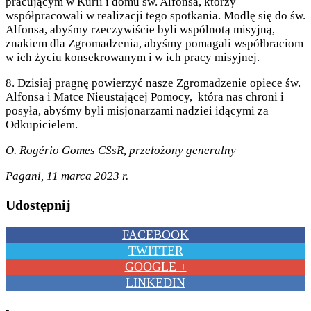
pracującym w Kurii i domu św. Alfonsa, którzy
współpracowali w realizacji tego spotkania. Modlę się do św.
Alfonsa, abyśmy rzeczywiście byli wspólnotą misyjną,
znakiem dla Zgromadzenia, abyśmy pomagali współbraciom
w ich życiu konsekrowanym i w ich pracy misyjnej.
8. Dzisiaj pragnę powierzyć nasze Zgromadzenie opiece św.
Alfonsa i Matce Nieustającej Pomocy, która nas chroni i
posyła, abyśmy byli misjonarzami nadziei idącymi za
Odkupicielem.
O. Rogério Gomes CSsR, przełożony generalny
Pagani, 11 marca 2023 r.
Udostępnij
FACEBOOK
TWITTER
GOOGLE +
LINKEDIN