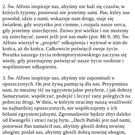
2. Św. Alfons inspiruje nas, abyśmy nie bali się czasów, w
których żyjemy, ponieważ nie jesteśmy sami. Pan, który nas
powołał, idzie z nami, wskazuje nam drogę, staje się
światłem, gdy wszystko jest ciemne, i rozpala nasze serca,
gdy jesteśmy zniechęceni. Żniwo jest wielkie i nie możemy
się zniechęcać, nawet jeśli jest nas mało (por. Mt 9, 38). Św.
Alfons wierzył w „projekt” odkupienia i wytrwał w nim do
końca, aż do końca. Całkowicie poświęcił swoje życie.
Porażka naszego życia redemptorystowskiego zaczyna się
wtedy, gdy przestajemy poświęcać nasze życie osobiste i
wspólnotowe odkupieniu.
3. Św. Alfons inspiruje nas, abyśmy nie zapominali o
opuszczonych. On jest żywą pamięcią dla nas. Przypomina
nam, że musimy iść na egzystencjalne peryferie, i jak dobrzy
Samarytanie, współczuć, podejść i leczyć rany poległych na
poboczu drogi. W dniu, w którym stracimy naszą wrażliwość
na najbardziej opuszczonych, nie współczujemy z ich
bólami egzystencjalnymi, Zgromadzenie będzie zbyt daleko
od Ewangelii i straci rację bytu. „Duch Pański jest nad nami,
ponieważ Pan namaścił nas, abyśmy głosili dobrą nowinę
ubogim; posłał nas, abyśmy głosili dobrą nowinę ubogim,