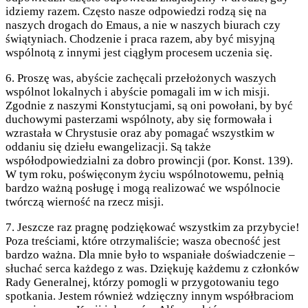
idziemy razem. Często nasze odpowiedzi rodzą się na
naszych drogach do Emaus, a nie w naszych biurach czy
świątyniach. Chodzenie i praca razem, aby być misyjną
wspólnotą z innymi jest ciągłym procesem uczenia się.
6. Proszę was, abyście zachęcali przełożonych waszych
wspólnot lokalnych i abyście pomagali im w ich misji.
Zgodnie z naszymi Konstytucjami, są oni powołani, by być
duchowymi pasterzami wspólnoty, aby się formowała i
wzrastała w Chrystusie oraz aby pomagać wszystkim w
oddaniu się dziełu ewangelizacji. Są także
współodpowiedzialni za dobro prowincji (por. Konst. 139).
W tym roku, poświęconym życiu wspólnotowemu, pełnią
bardzo ważną posługę i mogą realizować we wspólnocie
twórczą wierność na rzecz misji.
7. Jeszcze raz pragnę podziękować wszystkim za przybycie!
Poza treściami, które otrzymaliście; wasza obecność jest
bardzo ważna. Dla mnie było to wspaniałe doświadczenie –
słuchać serca każdego z was. Dziękuję każdemu z członków
Rady Generalnej, którzy pomogli w przygotowaniu tego
spotkania. Jestem również wdzięczny innym współbraciom