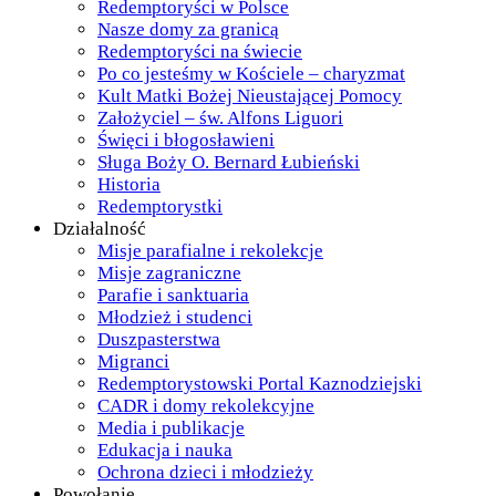
Redemptoryści w Polsce
Nasze domy za granicą
Redemptoryści na świecie
Po co jesteśmy w Kościele – charyzmat
Kult Matki Bożej Nieustającej Pomocy
Założyciel – św. Alfons Liguori
Święci i błogosławieni
Sługa Boży O. Bernard Łubieński
Historia
Redemptorystki
Działalność
Misje parafialne i rekolekcje
Misje zagraniczne
Parafie i sanktuaria
Młodzież i studenci
Duszpasterstwa
Migranci
Redemptorystowski Portal Kaznodziejski
CADR i domy rekolekcyjne
Media i publikacje
Edukacja i nauka
Ochrona dzieci i młodzieży
Powołanie