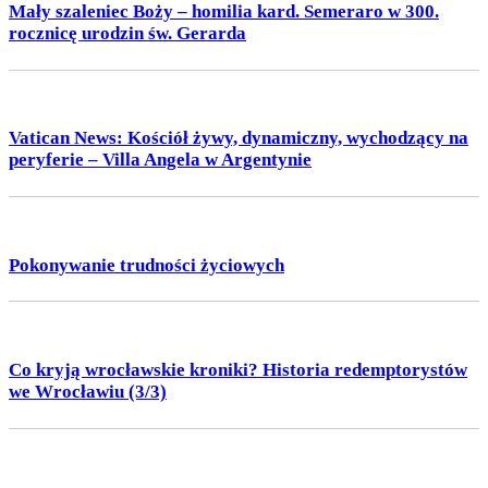
Mały szaleniec Boży – homilia kard. Semeraro w 300.
rocznicę urodzin św. Gerarda
Vatican News: Kościół żywy, dynamiczny, wychodzący na
peryferie – Villa Angela w Argentynie
Pokonywanie trudności życiowych
Co kryją wrocławskie kroniki? Historia redemptorystów
we Wrocławiu (3/3)