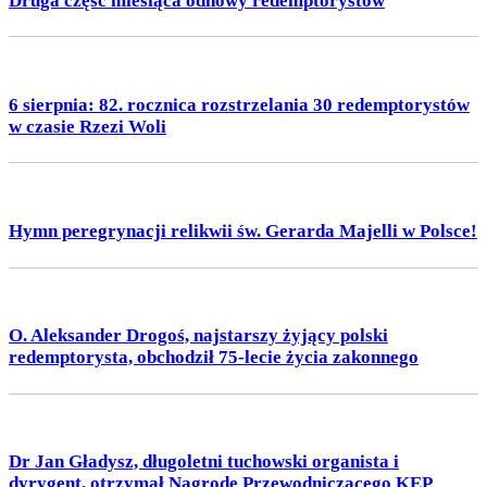
Druga część miesiąca odnowy redemptorystów
6 sierpnia: 82. rocznica rozstrzelania 30 redemptorystów
w czasie Rzezi Woli
Hymn peregrynacji relikwii św. Gerarda Majelli w Polsce!
O. Aleksander Drogoś, najstarszy żyjący polski
redemptorysta, obchodził 75-lecie życia zakonnego
Dr Jan Gładysz, długoletni tuchowski organista i
dyrygent, otrzymał Nagrodę Przewodniczącego KEP