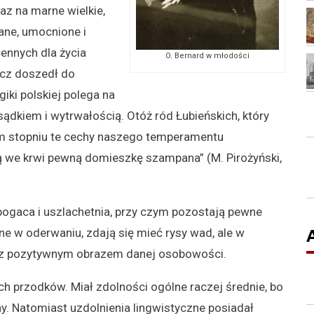
raz na marne wielkie,
ane, umocnione i
ennych dla życia
O. Bernard w młodości
cz doszedł do
iki polskiej polega na
dkiem i wytrwałością. Otóż ród Łubieńskich, który
ym stopniu te cechy naszego temperamentu
 we krwi pewną domieszkę szampana” (M. Pirożyński,
zbogaca i uszlachetnia, przy czym pozostają pewne
e w oderwaniu, zdają się mieć rysy wad, ale w
ją z pozytywnym obrazem danej osobowości.
ich przodków. Miał zdolności ogólne raczej średnie, bo
y. Natomiast uzdolnienia lingwistyczne posiadał