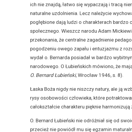
ich nie znajdą, łatwo się wypaczają i tracą nie
naturalne uzdolnienia. Lecz należycie wychow
pogłębione dają ludzi o charakterach bardzo c
społecznego. Wieszcz narodu Adam Mickiewi
przekonania, że centralne zagadnienie pedagog
pogodzeniu owego zapału i entuzjazmu z rozsą
wydał o. Bernarda posiadał w bardzo wybitn
narodowego. O Łubieńskich mówiono, że mają
O. Bernard Łubieński
, Wrocław 1946, s. 8).
Łaska Boża nigdy nie niszczy natury, ale ją w
rysy osobowości człowieka, które potraktowan
całokształcie charakteru pięknie harmonizu
O. Bernard Łubieński nie odróżniał się od swo
przecież nie powiódł mu się egzamin maturaln