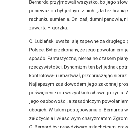
Bernarda przyjmowali wszystko, bo jego słowa
ponieważ on był jednym z nich. „Ja też hrabią
rachunku sumienia. Oni zaś, dumni panowie, nie
zawarta – gorzka.
O. Łubieński uważał się zapewne za drugiego
Polsce. Był przekonany, że jego powołaniem 
sposób. Fantastyczne, nierealne czasem plan
rzeczywistości. Dynamizm ten był jednak potr
kontrolował i umartwiał, przepraszając nieraz
Najlepszym zaś dowodem jego zakonnej prosto
poświęcenie mu wszystkich sił swego życia. W
jego osobowości, a zasadniczym powołaniem,
ubogich. W takim postępowaniu o. Bernarda 
założyciela i właściwym charyzmatem Zgrom
O. Bernard był prawdziwym szlachcicem, pra