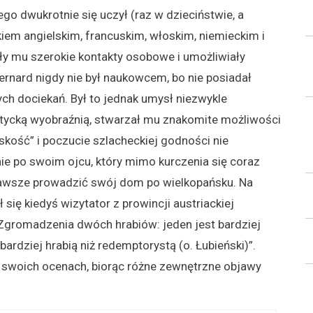
go dwukrotnie się uczył (raz w dzieciństwie, a
kiem angielskim, francuskim, włoskim, niemieckim i
ły mu szerokie kontakty osobowe i umożliwiały
 Bernard nigdy nie był naukowcem, bo nie posiadał
ch dociekań. Był to jednak umysł niezwykle
oetycką wyobraźnią, stwarzał mu znakomite możliwości
ość” i poczucie szlacheckiej godności nie
ie po swoim ojcu, który mimo kurczenia się coraz
 zawsze prowadzić swój dom po wielkopańsku. Na
się kiedyś wizytator z prowincji austriackiej
 Zgromadzenia dwóch hrabiów: jeden jest bardziej
bardziej hrabią niż redemptorystą (o. Łubieński)”.
w swoich ocenach, biorąc różne zewnętrzne objawy