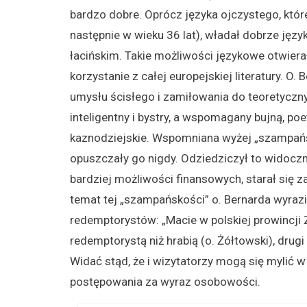
bardzo dobre. Oprócz języka ojczystego, które
następnie w wieku 36 lat), władał dobrze języ
łacińskim. Takie możliwości językowe otwiera
korzystanie z całej europejskiej literatury. O.
umysłu ścisłego i zamiłowania do teoretyczny
inteligentny i bystry, a wspomagany bujną, p
kaznodziejskie. Wspomniana wyżej „szampańsk
opuszczały go nigdy. Odziedziczył to widoczn
bardziej możliwości finansowych, starał się
temat tej „szampańskości” o. Bernarda wyraził 
redemptorystów: „Macie w polskiej prowincji
redemptorystą niż hrabią (o. Żółtowski), drugi 
Widać stąd, że i wizytatorzy mogą się mylić 
postępowania za wyraz osobowości.