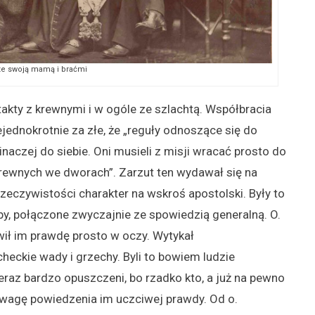
ze swoją mamą i braćmi
takty z krewnymi i w ogóle ze szlachtą. Współbracia
jednokrotnie za złe, że „reguły odnoszące się do
inaczej do siebie. Oni musieli z misji wracać prosto do
krewnych we dworach”. Zarzut ten wydawał się na
zeczywistości charakter na wskroś apostolski. Były to
żby, połączone zwyczajnie ze spowiedzią generalną. O.
wił im prawdę prosto w oczy. Wytykał
heckie wady i grzechy. Byli to bowiem ludzie
eraz bardzo opuszczeni, bo rzadko kto, a już na pewno
dwagę powiedzenia im uczciwej prawdy. Od o.