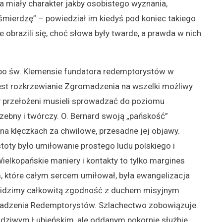
 miały charakter jakby osobistego wyznania,
 śmierdzę” – powiedział im kiedyś pod koniec takiego
 obrazili się, choć słowa były twarde, a prawda w nich
 po św. Klemensie fundatora redemptorystów w
jest rozkrzewianie Zgromadzenia na wszelki możliwy
y przełożeni musieli sprowadzać do poziomu
zebny i twórczy. O. Bernard swoją „pańskość”
 na klęczkach za chwilowe, przesadne jej objawy.
ty było umiłowanie prostego ludu polskiego i
ielkopańskie maniery i kontakty to tylko margines
 które całym sercem umiłował, była ewangelizacja
widzimy całkowitą zgodność z duchem misyjnym
adzenia Redemptorystów. Szlachectwo zobowiązuje.
wdziwym Łubieńskim, ale oddanym pokornie służbie