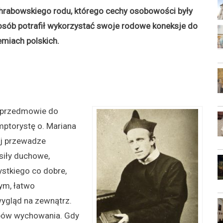
 hrabowskiego rodu, którego cechy osobowości były
posób potrafił wykorzystać swoje rodowe koneksje do
miach polskich.
w przedmowie do
mptorystę o. Mariana
ej przewadze
iły duchowe,
stkiego co dobre,
nym, łatwo
wygląd na zewnątrz.
bów wychowania. Gdy