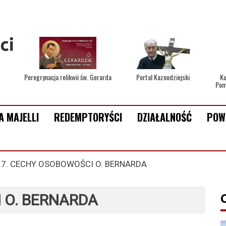
Peregrynacja relikwii św. Gerarda
Portal Kaznodziejski
Ku
Pom
A MAJELLI
REDEMPTORYŚCI
DZIAŁALNOŚĆ
POW
>
7. CECHY OSOBOWOŚCI O. BERNARDA
 O. BERNARDA