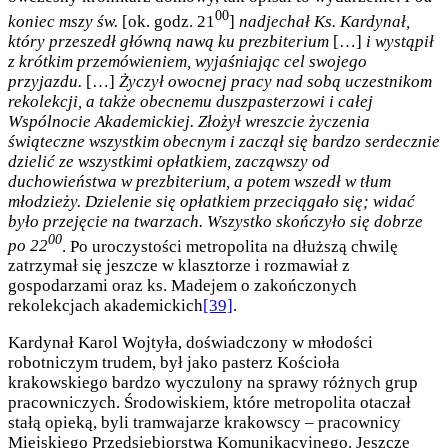
00
koniec mszy św.
[ok. godz. 21
]
nadjechał Ks. Kardynał,
który przeszedł główną nawą ku prezbiterium
[…]
i wystąpił
z krótkim przemówieniem, wyjaśniając cel swojego
przyjazdu.
[…]
Życzył owocnej pracy nad sobą uczestnikom
rekolekcji, a także obecnemu duszpasterzowi i całej
Wspólnocie Akademickiej. Złożył wreszcie życzenia
świąteczne wszystkim obecnym i zaczął się bardzo serdecznie
dzielić ze wszystkimi opłatkiem, zacząwszy od
duchowieństwa w prezbiterium, a potem wszedł w tłum
młodzieży. Dzielenie się opłatkiem przeciągało się; widać
było przejęcie na twarzach. Wszystko skończyło się dobrze
00
po 22
. Po uroczystości metropolita na dłuższą chwilę
zatrzymał się jeszcze w klasztorze i rozmawiał z
gospodarzami oraz ks. Madejem o zakończonych
rekolekcjach akademickich
[39]
.
Kardynał Karol Wojtyła, doświadczony w młodości
robotniczym trudem, był jako pasterz Kościoła
krakowskiego bardzo wyczulony na sprawy różnych grup
pracowniczych. Środowiskiem, które metropolita otaczał
stałą opieką, byli tramwajarze krakowscy – pracownicy
Miejskiego Przedsiębiorstwa Komunikacyjnego. Jeszcze