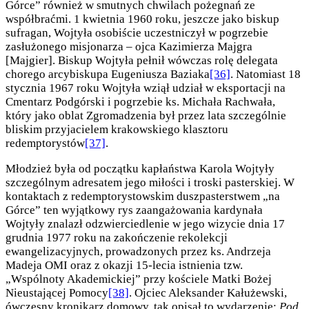
Górce” również w smutnych chwilach pożegnań ze
współbraćmi. 1 kwietnia 1960 roku, jeszcze jako biskup
sufragan, Wojtyła osobiście uczestniczył w pogrzebie
zasłużonego misjonarza – ojca Kazimierza Majgra
[Majgier]. Biskup Wojtyła pełnił wówczas rolę delegata
chorego arcybiskupa Eugeniusza Baziaka
[36]
. Natomiast 18
stycznia 1967 roku Wojtyła wziął udział w eksportacji na
Cmentarz Podgórski i pogrzebie ks. Michała Rachwała,
który jako oblat Zgromadzenia był przez lata szczególnie
bliskim przyjacielem krakowskiego klasztoru
redemptorystów
[37]
.
Młodzież była od początku kapłaństwa Karola Wojtyły
szczególnym adresatem jego miłości i troski pasterskiej. W
kontaktach z redemptorystowskim duszpasterstwem „na
Górce” ten wyjątkowy rys zaangażowania kardynała
Wojtyły znalazł odzwierciedlenie w jego wizycie dnia 17
grudnia 1977 roku na zakończenie rekolekcji
ewangelizacyjnych, prowadzonych przez ks. Andrzeja
Madeja OMI oraz z okazji 15-lecia istnienia tzw.
„Wspólnoty Akademickiej” przy kościele Matki Bożej
Nieustającej Pomocy
[38]
. Ojciec Aleksander Kałużewski,
ówczesny kronikarz domowy, tak opisał to wydarzenie:
Pod