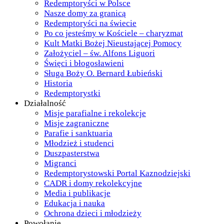
Redemptoryści w Polsce
Nasze domy za granicą
Redemptoryści na świecie
Po co jesteśmy w Kościele – charyzmat
Kult Matki Bożej Nieustającej Pomocy
Założyciel – św. Alfons Liguori
Święci i błogosławieni
Sługa Boży O. Bernard Łubieński
Historia
Redemptorystki
Działalność
Misje parafialne i rekolekcje
Misje zagraniczne
Parafie i sanktuaria
Młodzież i studenci
Duszpasterstwa
Migranci
Redemptorystowski Portal Kaznodziejski
CADR i domy rekolekcyjne
Media i publikacje
Edukacja i nauka
Ochrona dzieci i młodzieży
Powołanie