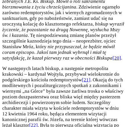
zebranych J.E. Ks. Biskup. Mówił o roli sakramentu
bierzmowania z życiu chrześcijanina
. Zdziwienie ogarnęło
zarówno redemptorystów, jak i wiernych zgromadzonych w
sanktuarium, gdy po nabożeństwie, zamiast udać się na
uroczystą kolację do klasztornego refektarza,
biskup wyraził
życzenie, że pozostanie na drugą Nowennę, wysłucha Mszy
św. i kazania
. Tę niespodziewaną zmianę planów przeżył
szczególnie kaznodzieja tego dnia – neoprezbiter, ojciec
Stanisław Mróz, który
nie przypuszczał, że będzie mówił
coram episcopo. Jakoś tam jednak wybrnął i miał tę
satysfakcję, że kazał pierwszy raz w obecności Biskupa
[20]
.
W następnych latach biskup, a następnie metropolita
krakowski – kardynał Wojtyła, przybywał wielokrotnie do
podgórskiego kościoła redemptorystów
[21]
. Okazją do tych
modlitewnych i pozaliturgicznych spotkań z zakonnikami i
wiernymi „na Górce” była zawsze żarliwa troska o właściwy
poziom duszpasterstwa oraz bliska więź między pasterzem
archidiecezji i powierzonym sobie ludem. Szczególny
charakter miała wizyta w kościele redemptorystów w dniu
12 kwietnia 1964 roku, będąca elementem wizytacji
kanonicznej parafii św. Józefa, na terenie której wówczas
leżał klasztor
[22]
. Była to pierwsza oficjalna wizytacja po