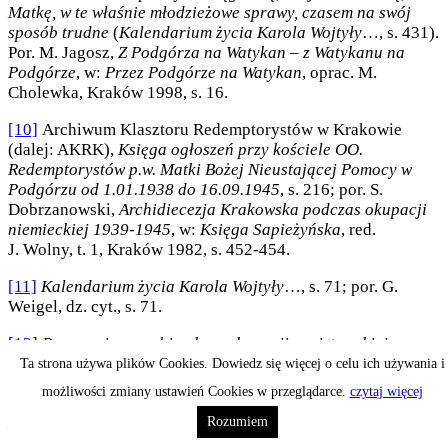
Matkę, w te właśnie młodzieżowe sprawy, czasem na swój
sposób trudne
(
Kalendarium życia Karola Wojtyły
…, s. 431).
Por. M. Jagosz,
Z Podgórza na Watykan – z Watykanu na
Podgórze
, w:
Przez Podgórze na Watykan
, oprac. M.
Cholewka, Kraków 1998, s. 16.
[10]
Archiwum Klasztoru Redemptorystów w Krakowie
(dalej: AKRK),
Księga ogłoszeń przy kościele OO.
Redemptorystów p.w. Matki Bożej Nieustającej Pomocy w
Podgórzu od 1.01.1938 do 16.09.1945
, s. 216; por. S.
Dobrzanowski,
Archidiecezja Krakowska podczas okupacji
niemieckiej 1939-1945
, w:
Księga Sapieżyńska
, red.
J. Wolny, t. 1, Kraków 1982, s. 452-454.
[11]
Kalendarium życia Karola Wojtyły
…, s. 71; por. G.
Weigel, dz. cyt., s. 71.
[12]
Przypominam sobie okres okupacji nazistowskiej w
Polsce w czasie II wojny światowej –
mówił Jan Paweł II 30
Ta strona używa plików Cookies. Dowiedz się więcej o celu ich używania i
czerwca 1990 roku w rzymskim kościele św. Alfonsa de
możliwości zmiany ustawień Cookies w przeglądarce.
czytaj więcej
Liguori –
Pracowałem wówczas w jednej z fabryk w
Rozumiem
Krakowie. Po pracy, często wstępowałem do kościoła
Redemptorystów, który mijałem w drodze do domu. W