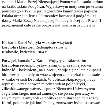
czcicieli Matki Bożej Nieustającej Pomocy z Jej sanktuarium
na krakowskim Podgórzu. Wyjątkowym motywem powstania
poniższego artykułu jest tegoroczna kanonizacja papieża
Polaka oraz jubileusz 20 rocznicy koronacji podgórskiej
ikony Matki Bożej Nieustającej Pomocy, której Jan Paweł II
przez niemal całe życie pozostawał wiernym czcicielem.
Ks. kard. Karol Wojtyła w czasie wizytacji
kościoła i klasztoru Redemptorystów w
Krakowie, kwiecień 1964 r.
Początek kontaktów Karola Wojtyły z krakowskim
kościołem redemptorystów, zwanym przez miejscową
ludność – kościołem „na Górce”, datuje się na lata okupacji
hitlerowskiej, kiedy to wraz z ojcem zamieszkał on na stałe
w krakowskich Dębnikach. W obliczu okupacyjnej nocy
represji i prześladowań młody student polonistyki,
zlikwidowanego wówczas przez Niemców Uniwersytetu
Jagiellońskiego, musiał zmierzyć się po raz pierwszy w
swym życiu z antypolską polityką totalitarnego najeźdźcy.
Karol, podobnie jak inni Polacy, zmuszony był dostosować