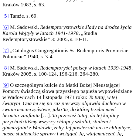
Kraków 1983, s. 63.
[5]
Tamże, s. 69.
[6]
M. Sadowski,
Redemptorystowskie ślady na drodze życia
Karola Wojtyły w latach 1941-1978
, „Studia
Redemptorystowskie” 3: 2005, s. 10-11.
[7]
„Catalogus Congregationis Ss. Redemptoris Provinciae
Polonicae” 1940, s. 3-4.
[8]
M. Sadowski,
Redemptoryści polscy w latach 1939-1945
,
Kraków 2005, s. 100-124, 196-216, 264-280.
[9]
O szczególnym kulcie do Matki Bożej Nieustającej
Pomocy świadczą słowa przyszłego papieża wypowiedziane
w Wadowicach 14 listopada 1971 roku:
To tutaj, w tej
świątyni, Ona mi się po raz pierwszy objawiła duchowo w
swoim macierzyństwie, jako Ta, do której trzeba mieć
bezmiar zaufania
[…].
To przecież tutaj, do tej kaplicy
przychodziliśmy wszyscy chłopcy szkolni, studenci
gimnazjalni z Wadowic, żeby Jej powierzać nasze chłopięce,
nasze studenckie sprawy i wciągać Ją, wtajemniczać Ją,