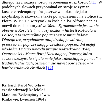
dlatego też z wdzięcznością wspominam wasz kościół
.
[11]
W
podobnych słowach przypominał on swoje wizyty w
kościele redemptorystów jeszcze wielokrotnie jako
arcybiskup krakowski, a także po wyniesieniu na Stolicę św.
Piotra. W 1991 r. w rzymskim kościele św. Alfonsa papież
mówił do redemptorystów:
Wasze Zgromadzenie jest silnie
obecne w Kościele i ma duży udział w historii Kościoła w
Polsce, a to szczególnie poprzez wasze misje ludowe.
Dlatego też, przychodząc tutaj dzisiaj powtórnie,
przeszedłem poprzez moją przeszłość, poprzez dni mojej
młodości. I z tego powodu pragnę podziękować Bożej
Opatrzności i Matce Bożej Nieustającej Pomocy, która
zawsze ukazywała się dla mnie jako „nieustająca pomoc” w
trudnych chwilach, ośmielam się nawet powiedzieć – w
bardzo trudnych chwilach
[12]
.
Ks. kard. Karol Wojtyła w
czasie wizytacji kościoła i
klasztoru Redemptorystów w
Krakowie, kwiecień 1964 r.