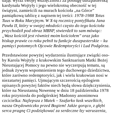
dając wyraz swojej wdzięczności za posługę duszpas­terską
kardynała Wojtyły i jego wielokrotną obecność w tej
świątyni, zamieścili na murach kościoła „na Górce”
pamiątkową tablicę z napisem tej treści:
1978-1988 Totus
Tuus w Roku Maryjnym. W X-tą rocznicę pontyfikatu Jana
Pawła II, który w swojej młodości często do tego kościoła
przychodził pod obraz MBNP, stwierdził to sam mówiąc:
„Wasz kościół jest również moim kościołem” oraz jako
biskup prawie co roku pełnił tu funkcje duszpasterskie – ku
pamięci potomnych Ojcowie Redemptoryści i Lud Podgórza.
Przedstawione powyżej wyda­rzenia ilustrujące związki oso­
by Karola Wojtyły z krakowskim Sanktuarium Matki Bożej
Nieustającej Pomocy na pewno nie wyczerpują te­matu, są
jednak żywym wspomnieniem tego duchowego dziedzictwa,
które zarówno redemptoryści, jak i wielu krakowian nosi w
niezatartej pamięci. Ujmującym szczerością epilogiem
opisanych powyżej faktów niech będą słowa dziękczynienia,
które na Nieustanną Nowennę w dniu 18 października 1978
roku przyniosła do podgórskiej Madonny anonimowa
czcicielka:
Najlepsza z Matek – Szafarko łask wszelkich,
nasza Orędowniczko przed Bogiem! Jakże gorąco, z głębi
serca pragnę Ci podziękować za serdeczne łzy wzruszenia,