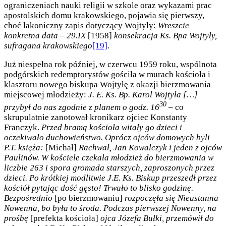
ograniczeniach nauki religii w szkole oraz wykazami prac
apostolskich domu krakowskiego, pojawia się pierwszy,
choć lakoniczny zapis dotyczący Wojtyły:
Wreszcie
konkretna data – 29.IX
[1958]
konsekracja Ks. Bpa Wojtyły,
sufragana krakowskiego
[19]
.
Już niespełna rok później, w czerwcu 1959 roku, wspólnota
podgórskich redemptorystów gościła w murach kościoła i
klasztoru nowego biskupa Wojtyłę z okazji bierzmowania
miejscowej młodzieży:
J. E. Ks. Bp. Karol Wojtyła […]
30
przybył do nas zgodnie z planem o godz. 16
– co
skrupulatnie zanotował kronikarz ojciec Konstanty
Franczyk.
Przed bramą kościoła witały go dzieci i
oczekiwało duchowieństwo. Oprócz ojców domowych byli
P.T. księża:
[Michał]
Rachwał, Jan Kowalczyk i jeden z ojców
Paulinów. W kościele czekała młodzież do bierzmowania w
liczbie 263 i spora gromada starszych, zaproszonych przez
dzieci. Po krótkiej modlitwie J.E. Ks. Biskup przeszedł przez
kościół pytając dość gęsto! Trwało to blisko godzinę.
Bezpośrednio
[po bierzmowaniu]
rozpoczęła się Nieustanna
Nowenna, bo była to środa. Podczas pierwszej Nowenny, na
prośbę
[prefekta kościoła]
ojca Józefa Bułki, przemówił do