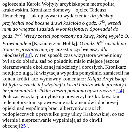
ogłoszeniu Karola Wojtyły arcybiskupem metropolitą
krakowskim. Kronikarz domowy – ojciec Tadeusz
Henneberg – tak opisywał to wydarzenie:
Arcybiskup
45
przyjechał pod boczne drzwi kościoła o godz. 6
, wszedł
nimi do wnętrza i zasiadł w konfesjonale! Spowiadał do
50
godz. 7
. Wtedy został poproszony na kawę, którą wypił z O.
30
Prowincjałem
[Kazimierzem Hołdą].
O godz. 8
zasiadł na
tronie w prezbiterium, by uczestniczyć we mszy dla
młodzieży
[23]
. W ten sposób czas wizytatora wypełniony
był aż do obiadu, zaś po południu miało miejsce jeszcze
bierzmowanie okolicznej młodzieży i dorosłych. Kronikarz,
notując z ulgą, iż wizytacja wypadła pomyślnie, zamieścił na
końcu krótki, acz wymowny komentarz:
Ksiądz Arcybiskup
Wojtyła w czasie tej wizytacji okazał bardzo wiele prostoty i
bezpośredniości. Takim zresztą podobno bywa zawsze!
[24]
Podczas wizytacji arcybiskup powierzył też krakowskim
redemptorystom sprawowanie sakramentów i duchowej
opieki nad wspólnotą braci albertynów oraz ich
podopiecznych z przytułku przy ulicy Krakowskiej, co też
wiernie i nieprzerwanie wypełniają aż do chwili
obecnej
[25]
.