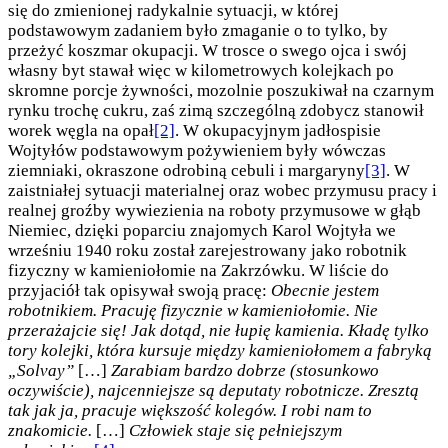
się do zmienionej radykalnie sytuacji, w której
podstawowym zadaniem było zmaganie o to tylko, by
przeżyć koszmar okupacji. W trosce o swego ojca i swój
własny byt stawał więc w kilometrowych kolejkach po
skromne porcje żywności, mozolnie poszukiwał na czarnym
rynku trochę cukru, zaś zimą szczególną zdobycz stanowił
worek węgla na opał
[2]
. W okupacyjnym jadłospisie
Wojtyłów podstawowym pożywieniem były wówczas
ziemniaki, okraszone odrobiną cebuli i margaryny
[3]
. W
zaistniałej sytuacji materialnej oraz wobec przymusu pracy i
realnej groźby wywiezienia na roboty przymusowe w głąb
Niemiec, dzięki poparciu znajomych Karol Wojtyła we
wrześniu 1940 roku został zarejestrowany jako robotnik
fizyczny w kamieniołomie na Zakrzówku. W liście do
przyjaciół tak opisywał swoją pracę:
Obecnie jestem
robotnikiem. Pracuję fizycznie w kamieniołomie. Nie
przerażajcie się! Jak dotąd, nie łupię kamienia. Kładę tylko
tory kolejki, która kursuje między kamieniołomem a fabryką
„Solvay”
[…]
Zarabiam bardzo dobrze (stosunkowo
oczywiście), najcenniejsze są deputaty robotnicze. Zresztą
tak jak ja, pracuje większość kolegów. I robi nam to
znakomicie.
[…]
Człowiek staje się pełniejszym