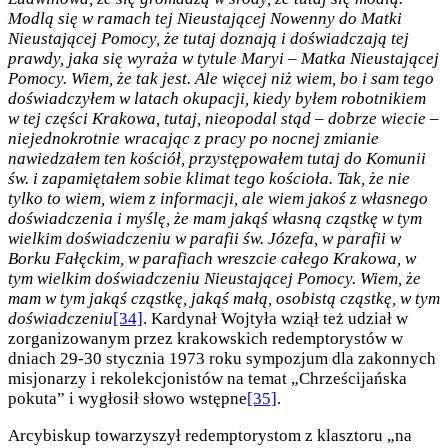
Modlą się w ramach tej Nieustającej Nowenny do Matki
Nieustającej Pomocy, że tutaj doznają i doświadczają tej
prawdy, jaka się wyraża w tytule Maryi – Matka Nieustającej
Pomocy. Wiem, że tak jest. Ale więcej niż wiem, bo i sam tego
doświadczyłem w latach okupacji, kiedy byłem robotnikiem
w tej części Krakowa, tutaj, nieopodal stąd – dobrze wie­cie –
niejednokrotnie wracając z pracy po nocnej zmianie
nawiedzałem ten kościół, przystępowałem tutaj do Komunii
św. i zapamiętałem sobie klimat tego kościoła. Tak, że nie
tylko to wiem, wiem z informacji, ale wiem jakoś z własnego
doświadczenia i myślę, że mam jakąś własną cząstkę w tym
wielkim doświadczeniu w parafii św. Józefa, w parafii w
Borku Fałęckim, w parafiach wreszcie całego Krakowa, w
tym wielkim doświadczeniu Nieustającej Pomocy. Wiem, że
mam w tym jakąś cząstkę, jakąś małą, osobistą cząstkę, w tym
doświadczeniu
[34]
. Kardynał Wojtyła wziął też udział w
zorganizowanym przez krakowskich redemptorystów w
dniach 29-30 stycznia 1973 roku sympozjum dla zakonnych
misjonarzy i rekolekcjonistów na temat „Chrześcijańska
pokuta” i wygłosił słowo wstępne
[35]
.
Arcybiskup towarzyszył redemptorystom z klasztoru „na