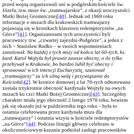
przed wojną organizowali oni w podgórskim kościele św.
Józefa, tzw. msze św. „tramwajarskie”, z okazji uroczystości
Matki Bożej Gromnicznej
[40]
. Jednak od 1969 roku
informacje o mszach dla krakowskich tramwajarzy
pojawiają się w kronikach klasztoru redemptorystów „na
Górce”
[41]
. Organizatorami tych uroczystości byli
pracownicy tzw. „czwartej zajezdni-Podgórze”, a jeden z
nich – Stanisław Rudko – w swoich wspomnieniach
zanotował:
Na każdej z tych mszy od końca lat 60-tych, ks.
kard. Karol Wojtyła był prawie zawsze obecny, o ile tylko
przebywał w Krakowie, bo bardzo lubił być obecny i
sprawować w ich intencji Eucharystię, szanował
„tramwajarzy” za ich silną wolę i przywiązanie do
Kościoła
[42]
. W kronice domowej z lat 70-tych odnotowana
została trzykrotnie obecność kardynała Wojtyły na owych
mszach ku czci Matki Bożej Gromnicznej
[43]
. Szczególny
charakter miała jego obecność 2 lutego 1978 roku, bowiem
jak się okazało już w październiku tego roku – była to
ostatnia celebrowana przez kardynała msza dla
„tramwajarzy” i ostatnia wizyta w kościele redemptorystów
„na Górce”
[44]
. Podczas liturgii główny celebrans w
okolicznościowym kazaniu podniósł zasługi pracowników