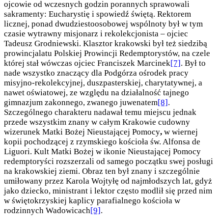
ojcowie od wczesnych godzin porannych sprawowali
sakramenty: Eucharystię i spowiedź świętą. Rektorem
licznej, ponad dwudziestoosobowej wspólnoty był w tym
czasie wytrawny misjonarz i rekolekcjonista – ojciec
Tadeusz Grodniewski. Klasztor krakowski był też siedzibą
prowincjalatu Polskiej Prowincji Redemptorystów, na czele
której stał wówczas ojciec Franciszek Marcinek
[7]
. Był to
nade wszystko znaczący dla Podgórza ośrodek pracy
misyjno-rekolekcyjnej, duszpasterskiej, charytatywnej, a
nawet oświatowej, ze względu na działalność tajnego
gimnazjum zakonnego, zwanego juwenatem
[8]
.
Szczególnego charakteru nadawał temu miejscu jednak
przede wszystkim znany w całym Krakowie cudowny
wizerunek Matki Bożej Nieustającej Pomocy
,
w wiernej
kopii pochodzącej z rzymskiego kościoła św. Alfonsa de
Liguori. Kult Matki Bożej w ikonie Nieustającej Pomocy
redemptoryści rozszerzali od samego początku swej posługi
na krakowskiej ziemi. Obraz ten był znany i szczególnie
umiłowany przez Karola Wojtyłę od najmłodszych lat, gdyż
jako dziecko, ministrant i lektor często modlił się przed nim
w świętokrzyskiej kaplicy parafialnego kościoła w
rodzinnych Wadowicach
[9]
.