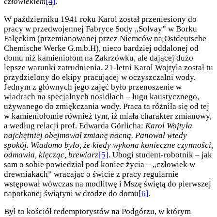
człowiekiem
[4]
.
W październiku 1941 roku Karol został przeniesiony do
pracy w przedwojennej Fabryce Sody „Solvay” w Borku
Fałęckim (przemianowanej przez Niemców na Ostdeutsche
Chemische Werke G.m.b.H), nieco bardziej oddalonej od
domu niż kamieniołom na Zakrzówku, ale dającej dużo
lepsze warunki zatrudnienia. 21-letni Karol Wojtyła został tu
przydzielony do ekipy pracującej w oczyszczalni wody.
Jednym z głównych jego zajęć było przenoszenie w
wiadrach na specjalnych nosidłach – ługu kaustycznego,
używanego do zmiękczania wody. Praca ta różniła się od tej
w kamieniołomie również tym, iż miała charakter zmianowy,
a według relacji prof. Edwarda Görlicha:
Karol Wojtyła
najchętniej obejmował zmianę nocną. Panował wtedy
spokój. Wiadomo było, że kiedy wykona konieczne czynności,
odmawia, klęcząc, brewiarz
[5]
. Ubogi student-robotnik – jak
sam o sobie powiedział pod koniec życia – „człowiek w
drewniakach” wracając o świcie z pracy regularnie
wstępował wówczas na modlitwę i Mszę świętą do pierwszej
napotkanej świątyni w drodze do domu
[6]
.
Był to kościół redemptorystów na Podgórzu, w którym