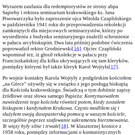
Wyrazem zaufania dla redemptorystów ze strony abpa
Sapiehy i rektora seminarium krakowskiego ks. Jana
Piwowarczyka było zaproszenie ojca Witolda Czaplińskiego
w październiku 1941 roku do przeprowadzenia rekolekcji
zamkniętych dla miejscowych seminarzystów, którzy po
wysiedleniu z budynku seminaryjnego znaleźli schronienie
w pałacu arcybiskupim. Dwa lata później podobne ćwiczenia
poprowadził rektor Grodniewski
[16]
. Ojciec Czapliński
wspominał też, iż głosił rekolekcje w pałacu przy
Franciszkańskiej dla kilku ukrywających się tam kleryków,
pomiędzy którymi był także kleryk Karol Wojtyła
[17]
.
Po wojnie kontakty Karola Wojtyły z podgórskim kościołem
„na Górce” ożywiły się w związku z jego posługą biskupią
dla Kościoła krakowskiego. Świadczą o tym dobitnie zapisy
źródłowe oraz słowa samego Papieża:
Kontynuowałem
nawiedzenie tego kościoła również potem, kiedy zostałem
biskupem i kardynałem Krakowa. Często modliłem się i
służyłem swoją duszpasterską pomocą w waszym kościele,
szczególnie poprzez szafowanie sakramentu bierzmowania.
Te więzy były silne i trwałe
[18]
. W klasztornej kronice z
1958 roku, pomiędzy informacjami o komunistycznych