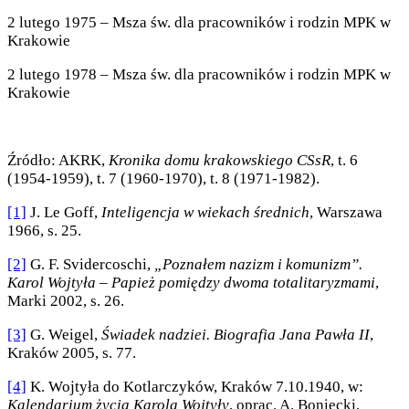
2 lutego 1975 – Msza św. dla pracowników i rodzin MPK w
Krakowie
2 lutego 1978 – Msza św. dla pracowników i rodzin MPK w
Krakowie
Źródło: AKRK,
Kronika domu krakowskiego CSsR
, t. 6
(1954-1959), t. 7 (1960-1970), t. 8 (1971-1982).
[1]
J. Le Goff,
Inteligencja w wiekach średnich
, Warszawa
1966, s. 25.
[2]
G. F. Svidercoschi,
„Poznałem nazizm i komunizm”.
Karol Wojtyła – Papież pomiędzy dwoma totalitaryzmami
,
Marki 2002, s. 26.
[3]
G. Weigel,
Świadek nadziei. Biografia Jana Pawła II
,
Kraków 2005, s. 77.
[4]
K. Wojtyła do Kotlarczyków, Kraków 7.10.1940, w:
Kalendarium życia Karola Wojtyły
, oprac. A. Boniecki,