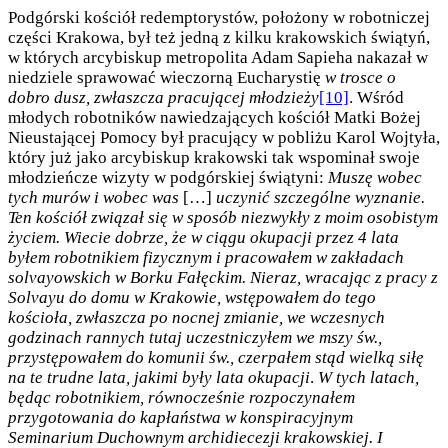
Podgórski kościół redemptorystów, położony w robotniczej
części Krakowa, był też jedną z kilku krakowskich świątyń,
w których arcybiskup metropolita Adam Sapieha nakazał w
niedziele sprawować wieczorną Eucharystię
w trosce o
dobro dusz, zwłaszcza pracującej młodzieży
[10]
. Wśród
młodych robotników nawiedzających kościół Matki Bożej
Nieustającej Pomocy był pracujący w pobliżu Karol Wojtyła,
który już jako arcybiskup krakowski tak wspominał swoje
młodzieńcze wizyty w podgórskiej świątyni:
Muszę wobec
tych murów i wobec was
[…]
uczynić szczególne wyznanie.
Ten kościół związał się w sposób niezwykły z moim osobistym
życiem. Wiecie dobrze, że w ciągu okupacji przez 4 lata
byłem robotnikiem fizycznym i pracowałem w zakładach
solvayowskich w Borku Fałęckim. Nieraz, wracając z pracy z
Solvayu do domu w Krakowie, wstępowałem do tego
kościoła, zwłaszcza po nocnej zmianie, we wczesnych
godzinach rannych tutaj uczestniczyłem we mszy św.,
przystępowałem do komunii św., czerpałem stąd wielką siłę
na te trudne lata, jakimi były lata okupacji
.
W tych latach,
będąc robotnikiem, równocześnie rozpoczynałem
przygotowania do kapłaństwa w konspiracyjnym
Seminarium Duchownym archidiecezji krakowskiej. I