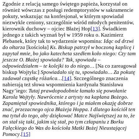
Zgodnie z relacją samego świętego papieża, korzystał on
również wówczas z posługi redemptorystów w sakramencie
pokuty, wskazując na konfesjonał, w którym spowiadał
niezwykle ceniony, szczególnie wśród młodych penitentów,
kierownik duchowy – ojciec Błażej Hop
[13]
. Świadkiem
jednego z takich wyznań był w 1959 roku o. Kazimierz
Plebanek, który tak to wydarzenie wspomina:
Idąc od drzwi
do ołtarza
[kościoła]
Ks. Biskup patrzył w boczoną kaplicę i
zapytał mnie, bo jako katecheta szedłem koło niego: Czy tam
jeszcze O. Błażej spowiada? Tak, spowiada –
odpowiedziałem – te kolejki to do niego…
[Na co zareagował
biskup Wojtyła:]
Spowiadało się tu, spowiadało… Za pokutę
zadawał cząstkę różańca…
[14]
.
Szczególnego znaczenia
nabierają też słowa wspomnienia kardynała Stanisława
Nagy’iego:
Tutaj prawdopodobnie łamało się powołanie
Karola Wojtyły. Nawrócenie z artysty na kapłana Bożego.
Zapamiętał spowiednika, którego i ja miałem okazję dobrze
znać, przezacnego ojca Błażeja Hoppa. I dlatego kościół ten
ma tytuł do tego, aby dziękować Matce Najświętszej za to, że
on stał się taki, jakim się stał, po tym człapaniu z Borku
Fałęckiego do Was do kościoła Matki Bożej Nieustającej
Pomocy
.
[15]