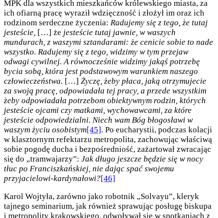
MPK dla wszystkich mieszkańców królewskiego miasta, za
ich ofiarną pracę wyraził wdzięczność i złożył im oraz ich
rodzinom serdeczne życzenia:
Radujemy się z tego, że tutaj
jesteście,
[…] że
jesteście tutaj jawnie, w waszych
mundurach, z waszymi sztandarami: że ce­nicie sobie to nade
wszystko. Radujemy się z tego, widzimy w tym przejaw
odwagi cywilnej. A równocześnie widzimy jakąś potrzebę
bycia sobą, która jest podstawowym warunkiem na­szego
człowieczeństwa.
[…]
Życzę, żeby płaca, jaką otrzymujecie
za swoją pracę, odpowiadała tej pracy, a przede wszystkim
żeby odpowiadała potrzebom obiektywnym rodzin, których
jesteście ojcami czy matkami, wychowawcami, za które
jesteście odpo­wiedzialni. Niech wam Bóg błogosławi w
waszym życiu osobi­stym
[45]
. Po eucharystii, podczas kolacji
w klasztornym refektarzu metropolita, zachowując właściwą
sobie pogodę ducha i bezpośredniość, zażartował zwracając
się do „tramwajarzy”:
Jak długo jeszcze będzie się w nocy
tłuc po Franciszkańskiej, nie dając spać swojemu
przyjacielowi-kardynałowi?
[46]
Karol Wojtyła, zarówno jako robotnik „Solvayu”, kleryk
tajnego seminarium, jak również sprawując posługę biskupa
i metropolity krakowskiego, odwoływał się w spotkaniach z