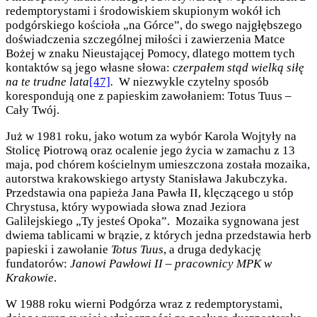
redemptorystami i środowiskiem skupionym wokół ich
podgórskiego kościoła „na Górce”, do swego najgłębszego
doświadczenia szczególnej miłości i zawierzenia Matce
Bożej w znaku Nieustającej Pomocy, dlatego mottem tych
kontaktów są jego własne słowa:
czerpałem stąd wielką siłę
na te trudne lata
[47]
.
W niezwykle czytelny sposób
korespondują one z papieskim zawołaniem: Totus Tuus –
Cały Twój.
Już w 1981 roku, jako wotum za wybór Karola Wojtyły na
Stolicę Piotrową oraz ocalenie jego życia w zamachu z 13
maja, pod chórem kościelnym umieszczona została mozaika,
autorstwa krakowskiego artysty Stanisława Jakubczyka.
Przedstawia ona papieża Jana Pawła II, klęczącego u stóp
Chrystusa, który wypowiada słowa znad Jeziora
Galilejskiego „Ty jesteś Opoka”. Mozaika sygnowana jest
dwiema tablicami w brązie, z których jedna przedstawia herb
papieski i zawołanie
Totus Tuus
, a druga dedykację
fundatorów:
Janowi Pawłowi II – pracownicy MPK w
Krakowie
.
W 1988 roku wierni Podgórza wraz z redemptorystami,