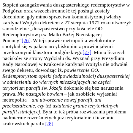
Stopień zaangażowania duszpasterskiego redemptorystów w
Podgórzu oraz wszechstronność tej posługi zostały
docenione, gdy mimo sprzeciwu komunistycznej władzy
kardynał Wojtyła dekretem z 27 sierpnia 1972 roku utworzył
samodzielne „duszpasterstwo przy kościele OO.
Redemptorystów p.w. Matki Bożej Nieustającej
Pomocy”
[26]
. W tej sprawie metropolita wielokrotnie
spotykał się w pałacu arcybiskupim z prowincjałem i
przełożonymi klasztoru podgórskiego
[27]
. Mimo licznych
nacisków ze strony Wydziału ds. Wyznań przy Prezydium
Rady Narodowej w Krakowie kardynał Wojtyła nie odwołał
swego dekretu, dowodząc iż,
powierzenie OO.
Redemptorystom opieki (odpowiedzialności) duszpasterskiej
w odniesieniu do wiernych mieszkających na części
terytorium parafii św. Józefa
dokonało się bez naruszenia
prawa.
Nie nastąpiło bowiem
– jak osobiście wyjaśniał
metropolita –
ani utworzenie nowej parafii, ani
przekształcenie, czy też ustalenie granic terytorialnych
parafii istniejącej.
Była to też próba rozwiązania problemu
nadmiernie rozrośniętych już terytorialnie i liczebnie
krakowskich parafii
[28]
.