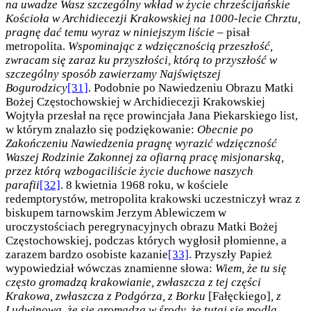
na uwadze Wasz szczególny wkład w życie chrześcijańskie
Kościoła w Archidiecezji Krakowskiej na 1000-lecie Chrztu,
pragnę dać temu wyraz w niniejszym liście
– pisał
metropolita.
Wspominając z wdzięcznością przeszłość,
zwracam się zaraz ku przyszłości, którą to przyszłość w
szczególny sposób zawierzamy Najświętszej
Bogurodzicy
[31]
. Podobnie po Nawiedzeniu Obrazu Matki
Bożej Częstochowskiej w Archidiecezji Krakowskiej
Wojtyła przesłał na ręce prowincjała Jana Piekarskiego list,
w którym znalazło się podziękowanie:
Obecnie po
Zakończeniu Nawiedzenia pragnę wyrazić wdzięczność
Waszej Rodzinie Zakonnej za ofiarną pracę misjonarską,
przez którą wzbogaciliście życie duchowe naszych
parafii
[32]
. 8 kwietnia 1968 roku, w kościele
redemptorystów, metropolita krakowski uczestniczył wraz z
biskupem tarnowskim Jerzym Ablewiczem w
uroczystościach peregrynacyjnych obrazu Matki Bożej
Częstochowskiej, podczas których wygłosił płomienne, a
zarazem bardzo osobiste kazanie
[33]
. Przyszły Papież
wypowiedział wówczas znamienne słowa:
Wiem, że tu się
często gromadzą krakowianie, zwłaszcza z tej części
Krakowa, zwłaszcza z Podgórza, z Borku
[Fałęckiego]
, z
Ludwinowa, że się gromadzą w środy, że tutaj się modlą.