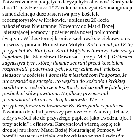
Potwierdzeniem podjętych decyzji była obecność Kardynała
dnia 11 października 1972 roku na uroczystości inauguracji
samodzielnego duszpasterstwa przy kościele
redemptorystów w Krakowie, jubileuszu 20-lecia
nabożeństwa Nieustannej Nowenny do Matki Bożej
Nieustającej Pomocy i poświęcenia nowej polichromii
świątyni. W klasztornej kronice zachował się ciekawy opis
tej wizyty pióra o. Bronisława Motyki:
Kilka minut po 18-tej
przyjechał Ks. Kardynał Karol Wojtyła w towarzystwie swego
kapelana
[ks. Stanisława Dziwisza – przyp. M.S.]
. Orkiestra
zagłuszyła tych, którzy tłumnie zebrani przed kościołem
rozprawiali, poderwała tych, którzy zajmowali miejsca
siedzące w kościele i donosiła mieszkańcom Podgórza, że
uroczystość się zaczęła. Po wejściu do kościoła i krótkiej
modlitwie przed ołtarzem Ks. Kardynał zasiadł w fotelu, by
posłuchać słów powitania. Najdłużej przemawiał
przedszkolak ubrany w strój krakowski. Wiersz
przypieczętował ucałowaniem Ks. Kardynała w policzek.
Powitania dopełnił pierwszy proboszcz o. Andrzej Rębacz,
który zwrócił się do przyszłego papieża jako „wodza, ojca i
przyjaciela” i ofiarował Kardynałowi wierną kopię tak
drogiej mu ikony Matki Bożej Nieustającej Pomocy. W
homilii pasterz Kościoła krakowskiego wyraził radość z