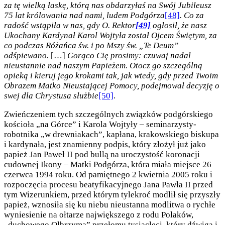
za tę wielką łaskę, którą nas obdarzyłaś na Swój Jubileusz
75 lat królowania nad nami, ludem Podgórza
[48]
. Co za
radość wstąpiła w nas, gdy O. Rektor
[49]
ogłosił, że nasz
Ukochany Kardynał Karol Wojtyła został Ojcem Świętym, za
co podczas Różańca św. i po Mszy św. „Te Deum”
odśpiewano.
[…]
Gorąco Cię prosimy: czuwaj nadal
nieustannie nad naszym Papieżem. Otocz go szczególną
opieką i kieruj jego krokami tak, jak wtedy, gdy przed Twoim
Obrazem Matko Nieustającej Pomocy, podejmował decyzję o
swej dla Chrystusa służbie
[50]
.
Zwieńczeniem tych szczególnych związków podgórskiego
kościoła „na Górce” i Karola Wojtyły – seminarzysty-
robotnika „w drewniakach”, kapłana, krakowskiego biskupa
i kardynała, jest znamienny podpis, który złożył już jako
papież Jan Paweł II pod bullą na uroczystość koronacji
cudownej Ikony – Matki Podgórza, która miała miejsce 26
czerwca 1994 roku. Od pamiętnego 2 kwietnia 2005 roku i
rozpoczęcia procesu beatyfikacyjnego Jana Pawła II przed
tym Wizerunkiem, przed którym tylekroć modlił się przyszły
papież, wznosiła się ku niebu nieustanna modlitwa o rychłe
wyniesienie na ołtarze największego z rodu Polaków,
„duchowego Olbrzyma” przełomu tysiącleci, który dźwiga i