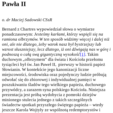
Pawła II
o. dr Maciej Sadowski CSsR
Bernard z Chartres wypowiedział słowa o wymiarze
ponadczasowym:
Jesteśmy karłami, którzy wspięli się na
ramiona olbrzymów. W ten sposób widzimy więcej i dalej niż
oni, ale nie dlatego, żeby wzrok nasz był bystrzejszy lub
wzrost słuszniejszy, lecz dlatego, iż oni dźwigają nas w górę i
podnoszą o całą swą gigantyczną wysokość
[1]
. Takim
duchowym „olbrzymem” dla świata i Kościoła przełomu
tysiącleci był św. Jan Paweł II, pierwszy w historii papież
Słowianin. W kontekście jego kanonizacji liczne
miejscowości, środowiska oraz pojedynczy ludzie próbują
odwołać się do zbiorowej i indywidualnej pamięci w
poszukiwaniu śladów tego wielkiego papieża, duchowego
przywódcy, a zarazem syna polskiego Kościoła. Niniejsza
prezentacja jest próbą wydobycia z pomroki dziejów
minionego stulecia jednego z takich szczególnych
świadectw spotkań przyszłego świętego papieża – wtedy
jeszcze Karola Wojtyły ze wspólnotą redemptorystów i