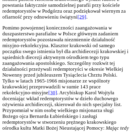
powstania faktycznie samodzielnej parafii przy kościele
redemptorystów w Podgórzu oraz podziękował wiernym za
ofiarność przy odnowieniu świątyni
[29]
.
Pomimo powojennej konieczności zaangażowania w
duszpasterstwo parafialne w Polsce głównym zadaniem
redemptorystów pozostawała niezmiennie działalność
misyjno-rekolekcyjna. Klasztor krakowski od samego
początku swego istnienia był dla archidiecezji krakowskiej i
sąsiednich diecezji aktywnym ośrodkiem tego typu
zaangażowania apostolskiego. Szczególny rozkwit tej
działalności przeżywali redemptoryści w okresie Wielkiej
Nowenny przed jubileuszem Tysiąclecia Chrztu Polski.
Tylko w latach 1965-1966 misjonarze ze wspólnoty
krakowskiej przeprowadzili w sumie 143 prace
rekolekcyjno-misyjne
[30]
. Arcybiskup Karol Wojtyła
doceniając wkład redemptorystów w dzieło duchowego
ożywienia archidiecezji, skierował do nich specjalny list.
Przypomniał w nim osobę wielkiego misjonarza sługi
Bożego ojca Bernarda Łubieńskiego i zasługi
redemptorystów w stworzeniu prężnego krakowskiego
ośrodka kultu Matki Bożej Nieustającej Pomocy:
Mając tedy