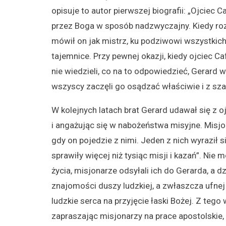
opisuje to autor pierwszej biografii: „Ojciec
przez Boga w sposób nadzwyczajny. Kiedy ro
mówił on jak mistrz, ku podziwowi wszystkich.
tajemnice. Przy pewnej okazji, kiedy ojciec C
nie wiedzieli, co na to odpowiedzieć, Gerard 
wszyscy zaczęli go osądzać właściwie i z sz
W kolejnych latach brat Gerard udawał się z o
i angażując się w nabożeństwa misyjne. Misjon
gdy on pojedzie z nimi. Jeden z nich wyraził s
sprawiły więcej niż tysiąc misji i kazań”. Ni
życia, misjonarze odsyłali ich do Gerarda, a 
znajomości duszy ludzkiej, a zwłaszcza ufne
ludzkie serca na przyjęcie łaski Bożej. Z tego 
zapraszając misjonarzy na prace apostolskie, 