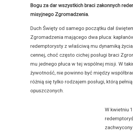
Bogu za dar wszystkich braci zakonnych redem
misyjnego Zgromadzenia.
Duch Święty od samego początku dał świętemu
Zgromadzenia mającego dwa płuca: kapłanów i 
redemptorysty z właściwą mu dynamiką życia,
cennej, choć często cichej posługi braci Zgr
mu jednego płuca w tej wspólnej misji. W taki
żywotność, nie powinno być między współbrać
różnią się tylko rodzajem posługi, którą pełn
opuszczonych.
W kwietniu 
redemptoryśc
zachwycony i