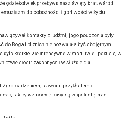
 że gdziekolwiek przebywa nasz święty brat, wśród
 entuzjazm do pobożności i gorliwości w życiu
awiązywał kontakty z ludźmi; jego pouczenia były
ść do Boga i bliźnich nie pozwalała być obojętnym
 było krótkie, ale intensywne w modlitwie i pokucie, w
ictwie sióstr zakonnych i w służbie dla
ad Zgromadzeniem, a swoim przykładem i
łań, tak by wzmocnić misyjną wspólnotę braci
*****