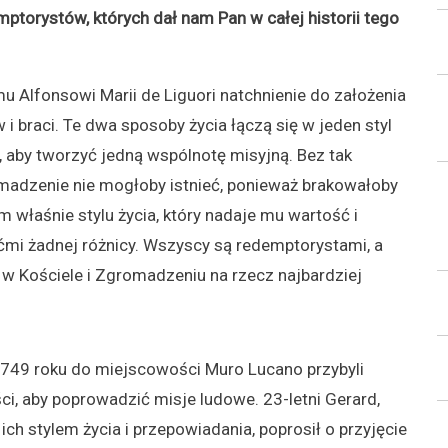
ptorystów, których dał nam Pan w całej historii tego
 Alfonsowi Marii de Liguori natchnienie do założenia
braci. Te dwa sposoby życia łączą się w jeden styl
 aby tworzyć jedną wspólnotę misyjną. Bez tak
omadzenie nie mogłoby istnieć, ponieważ brakowałoby
m właśnie stylu życia, który nadaje mu wartość i
mi żadnej różnicy. Wszyscy są redemptorystami, a
ią w Kościele i Zgromadzeniu na rzecz najbardziej
1749 roku do miejscowości Muro Lucano przybyli
i, aby poprowadzić misje ludowe. 23-letni Gerard,
ch stylem życia i przepowiadania, poprosił o przyjęcie