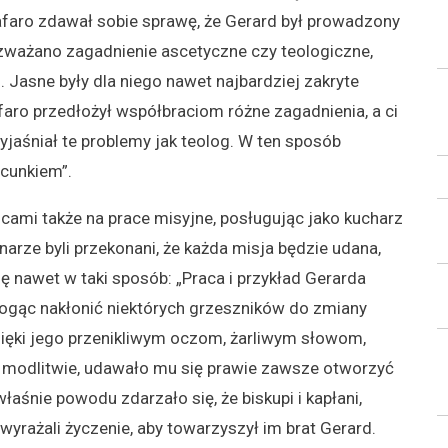
 Cafaro zdawał sobie sprawę, że Gerard był prowadzony
zważano zagadnienie ascetyczne czy teologiczne,
 Jasne były dla niego nawet najbardziej zakryte
afaro przedłożył współbraciom różne zagadnienia, a ci
wyjaśniał te problemy jak teolog. W ten sposób
acunkiem”.
jcami także na prace misyjne, posługując jako kucharz
arze byli przekonani, że każda misja będzie udana,
ię nawet w taki sposób: „Praca i przykład Gerarda
e mogąc nakłonić niektórych grzeszników do zmiany
dzięki jego przenikliwym oczom, żarliwym słowom,
j modlitwie, udawało mu się prawie zawsze otworzyć
właśnie powodu zdarzało się, że biskupi i kapłani,
wyrażali życzenie, aby towarzyszył im brat Gerard.