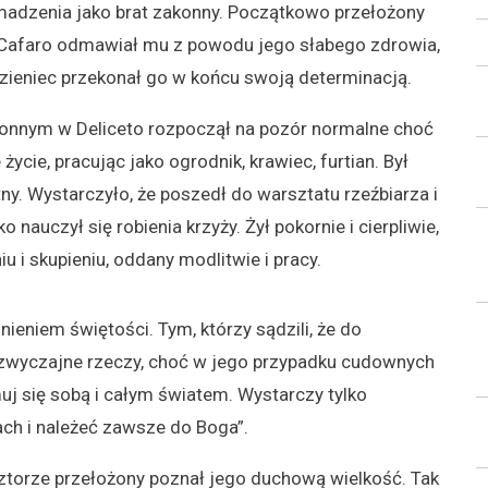
madzenia jako brat zakonny. Początkowo przełożony
c Cafaro odmawiał mu z powodu jego słabego zdrowia,
zieniec przekonał go w końcu swoją determinacją.
nnym w Deliceto rozpoczął na pozór normalne choć
ycie, pracując jako ogrodnik, krawiec, furtian. Był
ny. Wystarczyło, że poszedł do warsztatu rzeźbiarza i
 nauczył się robienia krzyży. Żył pokornie i cierpliwie,
u i skupieniu, oddany modlitwie i pracy.
nieniem świętości. Tym, którzy sądzili, że do
adzwyczajne rzeczy, choć w jego przypadku cudownych
uj się sobą i całym światem. Wystarczy tylko
ach i należeć zawsze do Boga”.
sztorze przełożony poznał jego duchową wielkość. Tak