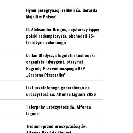
Hymn peregrynacji relikwii św. Gerarda
Majelli w Polsce!
O. Aleksander Drogoś, najstarszy żyjący
polski redemptorysta, obchodził 75-
lecie życia zakonnego
Dr Jan Gładysz, długoletni tuchowski
organista i dyrygent, otrzymał
Nagrodę Przewodniczącego KEP
„Srebrna Piszczałka”
List przełożonego generalnego na
uroczystość św. Alfonsa Liguori 2026
1 sierpnia: uroczystość św. Alfonsa
Liguori
Triduum przed uroczystością św.
Alfonsa Marii de Liguori