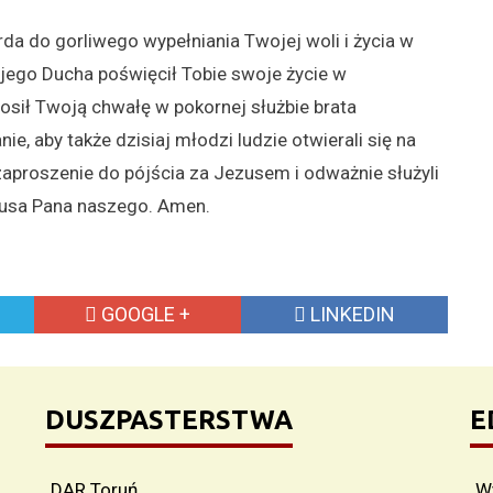
da do gorliwego wypełniania Twojej woli i życia w
jego Ducha poświęcił Tobie swoje życie w
osił Twoją chwałę w pokornej służbie brata
e, aby także dzisiaj młodzi ludzie otwierali się na
proszenie do pójścia za Jezusem i odważnie służyli
tusa Pana naszego. Amen.
GOOGLE +
LINKEDIN
DUSZPASTERSTWA
E
DAR Toruń
W