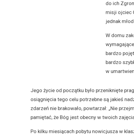
do ich Zgro
misji ojcie
jednak młod
W domu zako
wymagające ż
bardzo pojęt
bardzo szybko
w umartwieni
Jego życie od początku było przeniknięte prag
osiągnięcia tego celu potrzebne są jakieś n
zdarzeń nie brakowało, powtarzał: „Nie przejm
pamiętać, że Bóg jest obecny w twoich zajęci
Po kilku miesiącach pobytu nowicjusza w kla