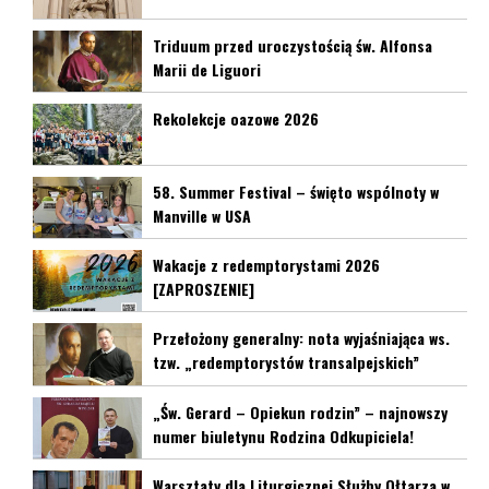
Triduum przed uroczystością św. Alfonsa
Marii de Liguori
Rekolekcje oazowe 2026
58. Summer Festival – święto wspólnoty w
Manville w USA
Wakacje z redemptorystami 2026
[ZAPROSZENIE]
Przełożony generalny: nota wyjaśniająca ws.
tzw. „redemptorystów transalpejskich”
„Św. Gerard – Opiekun rodzin” – najnowszy
numer biuletynu Rodzina Odkupiciela!
Warsztaty dla Liturgicznej Służby Ołtarza w