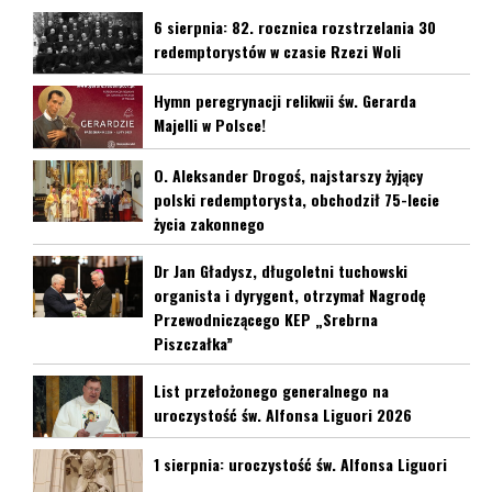
6 sierpnia: 82. rocznica rozstrzelania 30
redemptorystów w czasie Rzezi Woli
Hymn peregrynacji relikwii św. Gerarda
Majelli w Polsce!
O. Aleksander Drogoś, najstarszy żyjący
polski redemptorysta, obchodził 75-lecie
życia zakonnego
Dr Jan Gładysz, długoletni tuchowski
organista i dyrygent, otrzymał Nagrodę
Przewodniczącego KEP „Srebrna
Piszczałka”
List przełożonego generalnego na
uroczystość św. Alfonsa Liguori 2026
1 sierpnia: uroczystość św. Alfonsa Liguori