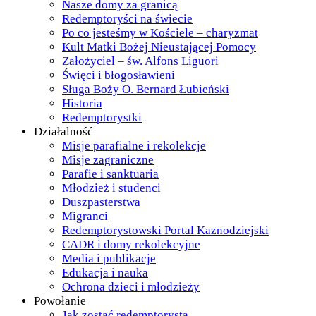
Nasze domy za granicą
Redemptoryści na świecie
Po co jesteśmy w Kościele – charyzmat
Kult Matki Bożej Nieustającej Pomocy
Założyciel – św. Alfons Liguori
Święci i błogosławieni
Sługa Boży O. Bernard Łubieński
Historia
Redemptorystki
Działalność
Misje parafialne i rekolekcje
Misje zagraniczne
Parafie i sanktuaria
Młodzież i studenci
Duszpasterstwa
Migranci
Redemptorystowski Portal Kaznodziejski
CADR i domy rekolekcyjne
Media i publikacje
Edukacja i nauka
Ochrona dzieci i młodzieży
Powołanie
Jak zostać redemptorystą