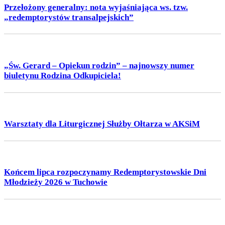
Przełożony generalny: nota wyjaśniająca ws. tzw.
„redemptorystów transalpejskich”
„Św. Gerard – Opiekun rodzin” – najnowszy numer
biuletynu Rodzina Odkupiciela!
Warsztaty dla Liturgicznej Służby Ołtarza w AKSiM
Końcem lipca rozpoczynamy Redemptorystowskie Dni
Młodzieży 2026 w Tuchowie