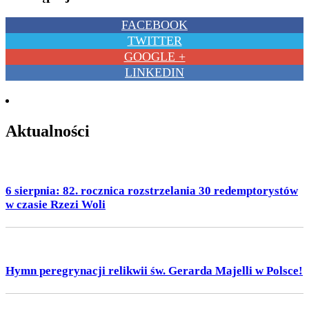
FACEBOOK
TWITTER
GOOGLE +
LINKEDIN
Aktualności
6 sierpnia: 82. rocznica rozstrzelania 30 redemptorystów
w czasie Rzezi Woli
Hymn peregrynacji relikwii św. Gerarda Majelli w Polsce!