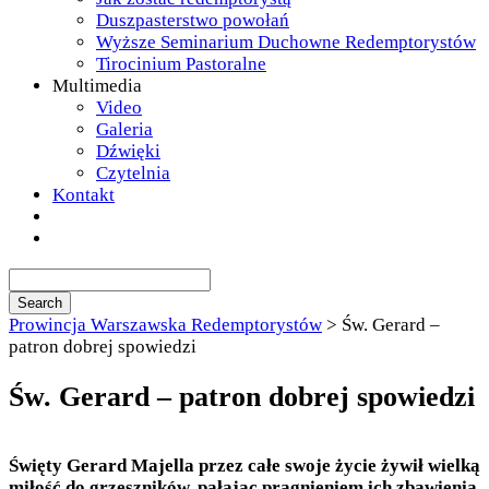
Duszpasterstwo powołań
Wyższe Seminarium Duchowne Redemptorystów
Tirocinium Pastoralne
Multimedia
Video
Galeria
Dźwięki
Czytelnia
Kontakt
Prowincja Warszawska Redemptorystów
>
Św. Gerard –
patron dobrej spowiedzi
Św. Gerard – patron dobrej spowiedzi
Święty Gerard Majella przez całe swoje życie żywił wielką
miłość do grzeszników, pałając pragnieniem ich zbawienia