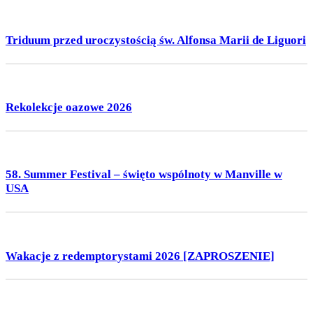
Triduum przed uroczystością św. Alfonsa Marii de Liguori
Rekolekcje oazowe 2026
58. Summer Festival – święto wspólnoty w Manville w
USA
Wakacje z redemptorystami 2026 [ZAPROSZENIE]