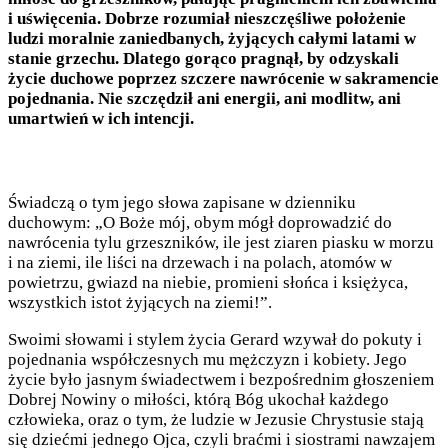
i uświęcenia. Dobrze rozumiał nieszczęśliwe położenie
ludzi moralnie zaniedbanych, żyjących całymi latami w
stanie grzechu. Dlatego gorąco pragnął, by odzyskali
życie duchowe poprzez szczere nawrócenie w sakramencie
pojednania. Nie szczędził ani energii, ani modlitw, ani
umartwień w ich intencji.
Świadczą o tym jego słowa zapisane w dzienniku
duchowym: „O Boże mój, obym mógł doprowadzić do
nawrócenia tylu grzeszników, ile jest ziaren piasku w morzu
i na ziemi, ile liści na drzewach i na polach, atomów w
powietrzu, gwiazd na niebie, promieni słońca i księżyca,
wszystkich istot żyjących na ziemi!”.
Swoimi słowami i stylem życia Gerard wzywał do pokuty i
pojednania współczesnych mu mężczyzn i kobiety. Jego
życie było jasnym świadectwem i bezpośrednim głoszeniem
Dobrej Nowiny o miłości, którą Bóg ukochał każdego
człowieka, oraz o tym, że ludzie w Jezusie Chrystusie stają
się dziećmi jednego Ojca, czyli braćmi i siostrami nawzajem