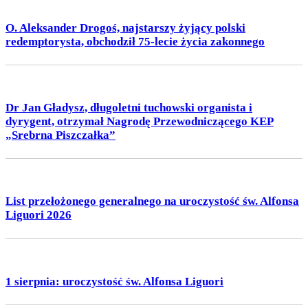
O. Aleksander Drogoś, najstarszy żyjący polski
redemptorysta, obchodził 75-lecie życia zakonnego
Dr Jan Gładysz, długoletni tuchowski organista i
dyrygent, otrzymał Nagrodę Przewodniczącego KEP
„Srebrna Piszczałka”
List przełożonego generalnego na uroczystość św. Alfonsa
Liguori 2026
1 sierpnia: uroczystość św. Alfonsa Liguori