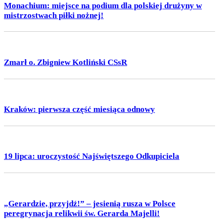
Monachium: miejsce na podium dla polskiej drużyny w
mistrzostwach piłki nożnej!
Zmarł o. Zbigniew Kotliński CSsR
Kraków: pierwsza część miesiąca odnowy
19 lipca: uroczystość Najświętszego Odkupiciela
„Gerardzie, przyjdź!” – jesienią rusza w Polsce
peregrynacja relikwii św. Gerarda Majelli!