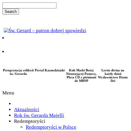
Peregrynacja relikwii
Portal Kaznodziejski
Kult Matki Bożej
Lectio divina na
św. Gerarda
Nieustającej Pomocy,
każdy dzień
Płyta CD z pieśniami
Wydawnictwo Homo
do MBNP
Dei
Menu
Aktualności
Rok św. Gerarda Majelli
Redemptoryści
Redemptoryści w Polsce