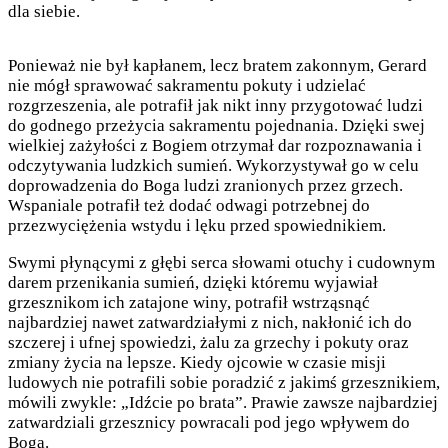
dla siebie.
Ponieważ nie był kapłanem, lecz bratem zakonnym, Gerard
nie mógł sprawować sakramentu pokuty i udzielać
rozgrzeszenia, ale potrafił jak nikt inny przygotować ludzi
do godnego przeżycia sakramentu pojednania. Dzięki swej
wielkiej zażyłości z Bogiem otrzymał dar rozpoznawania i
odczytywania ludzkich sumień. Wykorzystywał go w celu
doprowadzenia do Boga ludzi zranionych przez grzech.
Wspaniale potrafił też dodać odwagi potrzebnej do
przezwyciężenia wstydu i lęku przed spowiednikiem.
Swymi płynącymi z głębi serca słowami otuchy i cudownym
darem przenikania sumień, dzięki któremu wyjawiał
grzesznikom ich zatajone winy, potrafił wstrząsnąć
najbardziej nawet zatwardziałymi z nich, nakłonić ich do
szczerej i ufnej spowiedzi, żalu za grzechy i pokuty oraz
zmiany życia na lepsze. Kiedy ojcowie w czasie misji
ludowych nie potrafili sobie poradzić z jakimś grzesznikiem,
mówili zwykle: „Idźcie po brata”. Prawie zawsze najbardziej
zatwardziali grzesznicy powracali pod jego wpływem do
Boga.