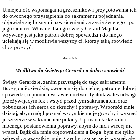
Umiejętność wspomagania grzeszników i przygotowania ich
do owocnego przystąpienia do sakramentu pojednania,
objawiała się licznymi nawróceniami za życia świętego i po
jego śmierci. Właśnie dlatego święty Gerard Majella
wzywany jest jako patron dobrej spowiedzi i do niego
uciekają się w modlitwie wszyscy ci, którzy taką spowiedź
chcą przeżyć.
*****
Modlitwa do świętego Gerarda o dobrą spowiedź
Święty Gerardzie, zanim przystąpię do tego sakramentu
Bożego miłosierdzia, zwracam się do ciebie, patronie dobrej
spowiedzi, o pomoc i wstawiennictwo. Ty dodawałeś odwagi
przeżywającym lęk i wstyd przed tym sakramentem oraz
pobudzałeś ich serca do skruchy i poprawy. Wspomóż mnie
dzisiaj, abym mógł poznać wszystkie moje grzechy i wyznać
je szczerze w sakramencie pokuty. Uproś mi łaskę żalu i
mocnego postanowienia poprawy, abym do nich więcej nie
wracał. Bądź dla mnie orędownikiem u Boga, bym nie tylko
żałował za wszystkie moje grzechy i szczerze je wyznał, ale