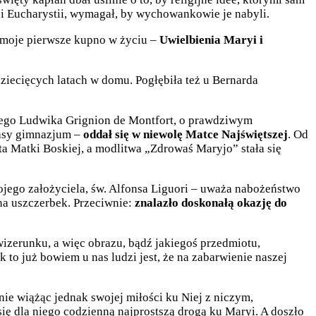
i Eucharystii, wymagał, by wychowankowie je nabyli.
 moje pierwsze kupno w życiu –
Uwielbienia Maryi i
ziecięcych latach w domu. Pogłębiła też u Bernarda
ionego Ludwika Grignion de Montfort, o prawdziwym
lasy gimnazjum –
oddał się w niewolę Matce Najświętszej
. Od
ta Matki Boskiej, a modlitwa „Zdrowaś Maryjo” stała się
ojego założyciela, św. Alfonsa Liguori – uważa nabożeństwo
na uszczerbek. Przeciwnie:
znalazło doskonałą okazję do
izerunku, a więc obrazu, bądź jakiegoś przedmiotu,
 to już bowiem u nas ludzi jest, że na zabarwienie naszej
ie wiążąc jednak swojej miłości ku Niej z niczym,
ł się dla niego codzienną najprostszą drogą ku Maryi. A doszło