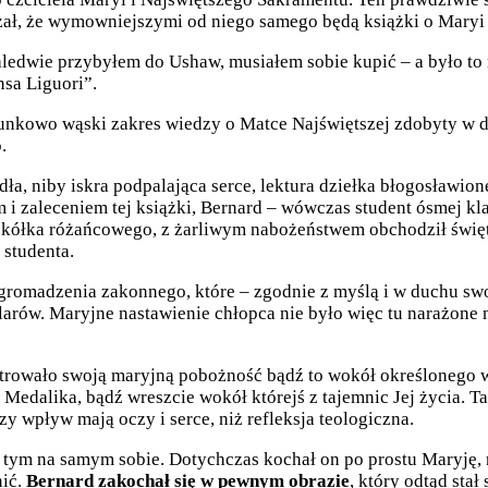
ał, że wymowniejszymi od niego samego będą książki o Maryi 
ledwie przybyłem do Ushaw, musiałem sobie kupić – a było to
onsa Liguori”.
sunkowo wąski zakres wiedzy o Matce Najświętszej zdobyty w d
o.
dła, niby iskra podpalająca serce, lektura dziełka błogosław
 i zaleceniem tej książki, Bernard – wówczas student ósmej k
 do kółka różańcowego, z żarliwym nabożeństwem obchodził świę
 studenta.
zgromadzenia zakonnego, które – zgodnie z myślą i w duchu sw
larów. Maryjne nastawienie chłopca nie było więc tu narażone 
entrowało swoją maryjną pobożność bądź to wokół określonego w
edalika, bądź wreszcie wokół którejś z tajemnic Jej życia. Tak
zy wpływ mają oczy i serce, niż refleksja teologiczna.
tym na samym sobie. Dotychczas kochał on po prostu Maryję, n
nić.
Bernard zakochał się w pewnym obrazie
, który odtąd sta