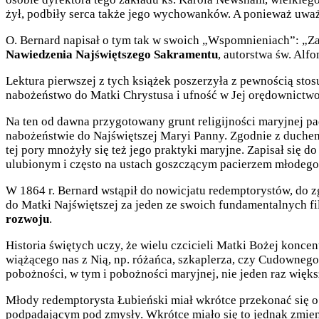
żył, podbiły serca także jego wychowanków. A ponieważ uważ
O. Bernard napisał o tym tak w swoich „Wspomnieniach”: „Za
Nawiedzenia Najświętszego Sakramentu
, autorstwa św. Alf
Lektura pierwszej z tych książek poszerzyła z pewnością sto
nabożeństwo do Matki Chrystusa i ufność w Jej orędownictw
Na ten od dawna przygotowany grunt religijności maryjnej pa
nabożeństwie do Najświętszej Maryi Panny. Zgodnie z duchem
tej pory mnożyły się też jego praktyki maryjne. Zapisał się
ulubionym i często na ustach goszczącym pacierzem młodego
W 1864 r. Bernard wstąpił do nowicjatu redemptorystów, do 
do Matki Najświętszej za jeden ze swoich fundamentalnych fi
rozwoju
.
Historia świętych uczy, że wielu czcicieli Matki Bożej konc
wiążącego nas z Nią, np. różańca, szkaplerza, czy Cudownego M
pobożności, w tym i pobożności maryjnej, nie jeden raz więks
Młody redemptorysta Łubieński miał wkrótce przekonać się o 
podpadającym pod zmysły. Wkrótce miało się to jednak zmie