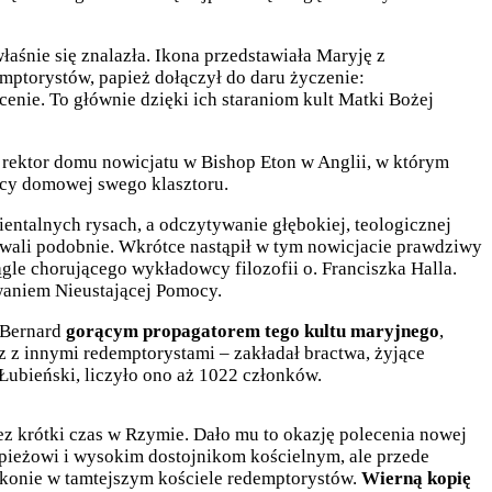
łaśnie się znalazła. Ikona przedstawiała Maryję z
emptorystów, papież dołączył do daru życzenie:
nie. To głównie dzięki ich staraniom kult Matki Bożej
rektor domu nowicjatu w Bishop Eton w Anglii, w którym
plicy domowej swego klasztoru.
ientalnych rysach, a odczytywanie głębokiej, teologicznej
gowali podobnie. Wkrótce nastąpił w tym nowicjacie prawdziwy
e chorującego wykładowcy filozofii o. Franciszka Halla.
zwaniem Nieustającej Pomocy.
. Bernard
gorącym propagatorem tego kultu maryjnego
,
 z innymi redemptorystami – zakładał bractwa, żyjące
 Łubieński, liczyło ono aż 1022 członków.
ez krótki czas w Rzymie. Dało mu to okazję polecenia nowej
apieżowi i wysokim dostojnikom kościelnym, ale przede
ikonie w tamtejszym kościele redemptorystów.
Wierną kopię