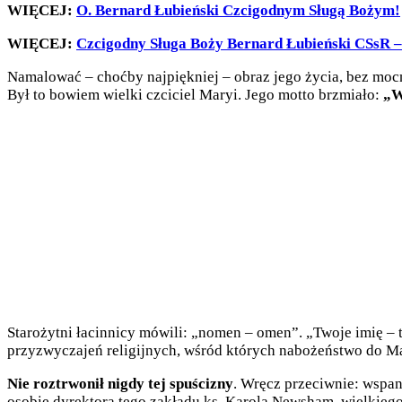
WIĘCEJ:
O. Bernard Łubieński Czcigodnym Sługą Bożym!
WIĘCEJ:
Czcigodny Sługa Boży Bernard Łubieński CSsR –
Namalować – choćby najpiękniej – obraz jego życia, bez moc
Był to bowiem wielki czciciel Maryi. Jego motto brzmiało:
„W
Starożytni łacinnicy mówili: „nomen – omen”. „Twoje imię – t
przyzwyczajeń religijnych, wśród których nabożeństwo do M
Nie roztrwonił nigdy tej spuścizny
. Wręcz przeciwnie: wspan
osobie dyrektora tego zakładu ks. Karola Newsham, wielkiego 