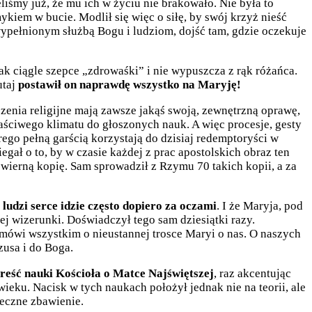
eliśmy już, że mu ich w życiu nie brakowało. Nie była to
ykiem w bucie. Modlił się więc o siłę, by swój krzyż nieść
wypełnionym służbą Bogu i ludziom, dojść tam, gdzie oczekuje
ak ciągle szepce „zdrowaśki” i nie wypuszcza z rąk różańca.
utaj
postawił on naprawdę wszystko na Maryję!
zenia religijne mają zawsze jakąś swoją, zewnętrzną oprawę,
aściwego klimatu do głoszonych nauk. A więc procesje, gesty
ego pełną garścią korzystają do dzisiaj redemptoryści w
ał o to, by w czasie każdej z prac apostolskich obraz ten
wierną kopię. Sam sprowadził z Rzymu 70 takich kopii, a za
 ludzi serce idzie często dopiero za oczami
. I że Maryja, pod
ej wizerunki. Doświadczył tego sam dziesiątki razy.
h mówi wszystkim o nieustannej trosce Maryi o nas. O naszych
zusa i do Boga.
treść nauki Kościoła o Matce Najświętszej
, raz akcentując
ieku. Nacisk w tych naukach położył jednak nie na teorii, ale
ieczne zbawienie.