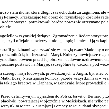
zo starą ikonę, która długi czas uchodziła za zaginioną, ale w
cej Pomocy
. Przekazując ten obraz do rzymskiego kościoła red
 Redemptoryści potraktowali bardzo poważnie otrzymane polece
ościele.
agościła w rzymskiej świątyni Zgromadzenia Redemptorystów, 
ną, czyli oficjalnie uwierzytelnioną, kopię i umieścił ją w ka
 Potrafił godzinami wpatrywać się w smagłą twarz Madonny o or
cią oraz miłością ku Jezusowi i Maryi. Koledzy nowicjusze rea
modlono bowiem przed Jej obrazem cudowne uzdrowienie ciągl
zpiecznie postawić na Maryję, szczególnie tę, czczoną pod we
na szeregu misji ludowych, prowadzonych w Anglii, był więc o
Matki Bożej Nieustającej Pomocy, przede wszystkim zaś – wraz
ia takiego bractwa w Clapham, w Londynie, które prowadził o.
Przed definitywnym wyjazdem do Polski, bawił o. Bernard prz
placówki, powstającej w ojczyźnie w Mościskach, nie tylko p
wszystkim Matce Nieustającej Pomocy w Jej cudami słynącej 