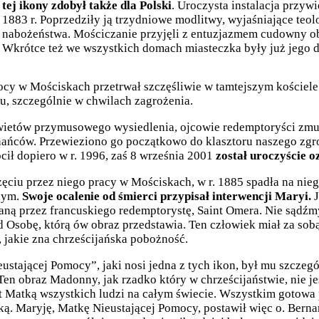
tej ikony zdobył także dla Polski
. Uroczysta instalacja przy
1883 r. Poprzedziły ją trzydniowe modlitwy, wyjaśniające teol
nabożeństwa. Mościczanie przyjęli z entuzjazmem cudowny obr
Wkrótce też we wszystkich domach miasteczka były już jego 
cy w Mościskach przetrwał szczęśliwie w tamtejszym kościele o
ku, szczególnie w chwilach zagrożenia.
ietów przymusowego wysiedlenia, ojcowie redemptoryści zmusze
gnańców. Przewieziono go początkowo do klasztoru naszego zgr
ł dopiero w r. 1996, zaś 8 września 2001
został uroczyście 
ciu przez niego pracy w Mościskach, w r. 1885 spadła na nieg
nym.
Swoje ocalenie od śmierci przypisał interwencji Maryi.
J
aną przez francuskiego redemptorystę, Saint Omera. Nie sądź
ad Osobę, którą ów obraz przedstawia. Ten człowiek miał za so
 jakie zna chrześcijańska pobożność.
ieustającej Pomocy”, jaki nosi jedna z tych ikon, był mu szczeg
 Ten obraz Madonny, jak rzadko który w chrześcijaństwie, nie 
Matką wszystkich ludzi na całym świecie. Wszystkim gotowa po
. Maryję, Matkę Nieustającej Pomocy, postawił więc o. Bernar