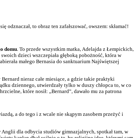
się odznaczał, to obraz ten zafałszować, owszem: skłamać!
go domu
. To przede wszystkim matka, Adelajda z Łempickich,
h swoich dzieci wszczepiała głęboką pobożność, która w
zabierała małego Bernasia do sanktuarium Najświętszej
Bernard nieraz całe miesiące, a gdzie takie praktyki
ądku dziennego, utwierdzały tylko w duszy chłopca to, w co
rzcielne, które nosił: „Bernard”, dawało mu za patrona
iazdą, a do tego i z wcale nie skąpym zasobem przeżyć i
Anglii dla odbycia studiów gimnazjalnych, spotkał tam, w
ęty kapłan dbał usilnie o to, by religijne idee, którymi sam