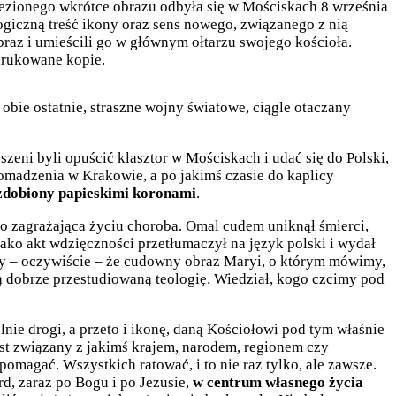
wiezionego wkrótce obrazu odbyła się w Mościskach 8 września
ogiczną treść ikony oraz sens nowego, związanego z nią
az i umieścili go w głównym ołtarzu swojego kościoła.
drukowane kopie.
bie ostatnie, straszne wojny światowe, ciągle otaczany
ni byli opuścić klasztor w Mościskach i udać się do Polski,
omadzenia w Krakowie, a po jakimś czasie do kaplicy
ozdobiony papieskimi koronami
.
o zagrażająca życiu choroba. Omal cudem uniknął śmierci,
ako akt wdzięczności przetłumaczył na język polski i wydał
my – oczywiście – że cudowny obraz Maryi, o którym mówimy,
bą dobrze przestudiowaną teologię. Wiedział, kogo czcimy pod
ólnie drogi, a przeto i ikonę, daną Kościołowi pod tym właśnie
jest związany z jakimś krajem, narodem, regionem czy
magać. Wszystkich ratować, i to nie raz tylko, ale zawsze.
d, zaraz po Bogu i po Jezusie,
w centrum własnego życia