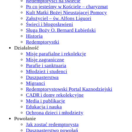
Redemptoryści na świecie
Po co jesteśmy w Kościele – charyzmat
Kult Matki Bożej Nieustającej Pomocy
Założyciel – św. Alfons Liguori
Święci i błogosławieni
Sługa Boży O. Bernard Łubieński
Historia
Redemptorystki
Działalność
Misje parafialne i rekolekcje
Misje zagraniczne
Parafie i sanktuaria
Młodzież i studenci
Duszpasterstwa
Migranci
Redemptorystowski Portal Kaznodziejski
CADR i domy rekolekcyjne
Media i publikacje
Edukacja i nauka
Ochrona dzieci i młodzieży
Powołanie
Jak zostać redemptorystą
Duszpasterstwo powołań