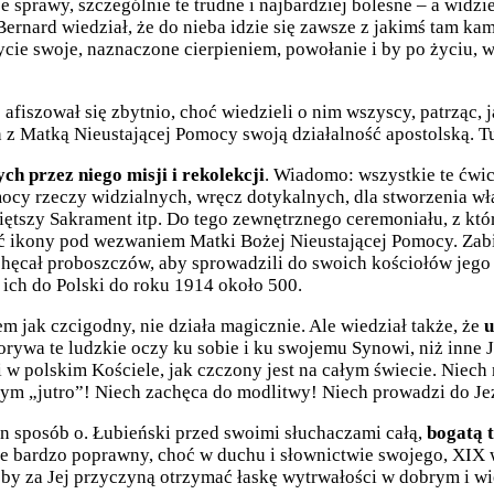
je sprawy, szczególnie te trudne i najbardziej bolesne – a widzi
ernard wiedział, że do nieba idzie się zawsze z jakimś tam kam
życie swoje, naznaczone cierpieniem, powołanie i by po życiu, 
fiszował się zbytnio, choć wiedzieli o nim wszyscy, patrząc, j
z Matką Nieustającej Pomocy swoją działalność apostolską. T
h przez niego misji i rekolekcji
. Wiadomo: wszystkie te ćwic
ocy rzeczy widzialnych, wręcz dotykalnych, dla stworzenia wł
ętszy Sakrament itp. Do tego zewnętrznego ceremoniału, z któr
ć ikony pod wezwaniem Matki Bożej Nieustającej Pomocy. Zabieg
hęcał proboszczów, aby sprowadzili do swoich kościołów jego 
 ich do Polski do roku 1914 około 500.
m jak czcigodny, nie działa magicznie. Ale wiedział także, że
u
rywa te ludzkie oczy ku sobie i ku swojemu Synowi, niż inne J
 i w polskim Kościele, jak czczony jest na całym świecie. Niec
ym „jutro”! Niech zachęca do modlitwy! Niech prowadzi do Je
n sposób o. Łubieński przed swoimi słuchaczami całą,
bogatą 
nie bardzo poprawny, choć w duchu i słownictwie swojego, XIX w
 by za Jej przyczyną otrzymać łaskę wytrwałości w dobrym i w