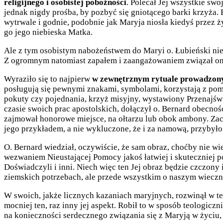
religijnego i osobistej pobożności
. Polecał Jej wszystkie swo
jednak nigdy prośba, by pozbyć się gniotącego barki krzyża. B
wytrwale i godnie, podobnie jak Maryja niosła kiedyś przez 
go jego niebieska Matka.
Ale z tym osobistym nabożeństwem do Maryi o. Łubieński nie a
Z ogromnym natomiast zapałem i zaangażowaniem związał on 
Wyraziło się to najpierw
w zewnętrznym rytuale prowadzonyc
posługują się pewnymi znakami, symbolami, korzystają z pom
pokuty czy pojednania, krzyż misyjny, wystawiony Przenajświ
czasie swoich prac apostolskich, dołączył o. Bernard obecnoś
zajmował honorowe miejsce, na ołtarzu lub obok ambony. Zac
jego przykładem, a nie wykluczone, że i za namową, przybyło
O. Bernard wiedział, oczywiście, że sam obraz, choćby nie wie
wezwaniem Nieustającej Pomocy jakoś łatwiej i skuteczniej po
Doświadczyli i inni. Niech więc ten Jej obraz będzie czczony
ziemskich potrzebach, ale przede wszystkim o naszym wieczn
W swoich, jakże licznych kazaniach maryjnych, rozwinął w te
mocniej ten, raz inny jej aspekt. Robił to w sposób teologicz
na konieczności serdecznego związania się z Maryją w życiu,