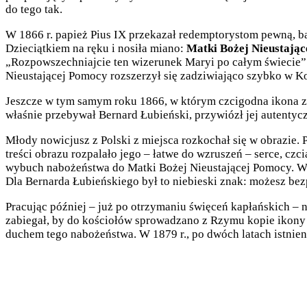
do tego tak.
W 1866 r. papież Pius IX przekazał redemptorystom pewną, bard
Dzieciątkiem na ręku i nosiła miano:
Matki Bożej Nieustają
„Rozpowszechniajcie ten wizerunek Maryi po całym świecie”.
Nieustającej Pomocy rozszerzył się zadziwiająco szybko w K
Jeszcze w tym samym roku 1866, w którym czcigodna ikona z
właśnie przebywał Bernard Łubieński, przywiózł jej autentycz
Młody nowicjusz z Polski z miejsca rozkochał się w obrazie.
treści obrazu rozpalało jego – łatwe do wzruszeń – serce, cz
wybuch nabożeństwa do Matki Bożej Nieustającej Pomocy. Wy
Dla Bernarda Łubieńskiego był to niebieski znak: możesz be
Pracując później – już po otrzymaniu święceń kapłańskich – 
zabiegał, by do kościołów sprowadzano z Rzymu kopie ikony 
duchem tego nabożeństwa. W 1879 r., po dwóch latach istnien