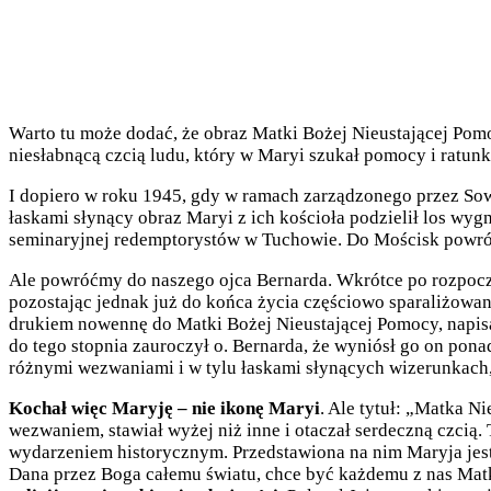
Warto tu może dodać, że obraz Matki Bożej Nieustającej Pomo
niesłabnącą czcią ludu, który w Maryi szukał pomocy i ratun
I dopiero w roku 1945, gdy w ramach zarządzonego przez Sow
łaskami słynący obraz Maryi z ich kościoła podzielił los wy
seminaryjnej redemptorystów w Tuchowie. Do Mościsk powróci
Ale powróćmy do naszego ojca Bernarda. Wkrótce po rozpoczę
pozostając jednak już do końca życia częściowo sparaliżowa
drukiem nowennę do Matki Bożej Nieustającej Pomocy, napis
do tego stopnia zauroczył o. Bernarda, że wyniósł go on pon
różnymi wezwaniami i w tylu łaskami słynących wizerunkach,
Kochał więc Maryję – nie ikonę Maryi
. Ale tytuł: „Matka N
wezwaniem, stawiał wyżej niż inne i otaczał serdeczną czcią.
wydarzeniem historycznym. Przedstawiona na nim Maryja jest 
Dana przez Boga całemu światu, chce być każdemu z nas Matką