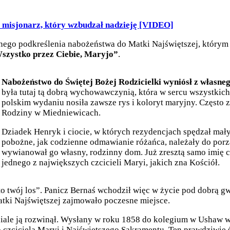
 misjonarz, który wzbudzał nadzieję [VIDEO]
nego podkreślenia nabożeństwa do Matki Najświętszej, którym 
szystko przez Ciebie, Maryjo”
.
Nabożeństwo do Świętej Bożej Rodzicielki wyniósł z własne
była tutaj tą dobrą wychowawczynią, która w sercu wszystkic
polskim wydaniu nosiła zawsze rys i koloryt maryjny. Często 
Rodziny w Miedniewicach.
Dziadek Henryk i ciocie, w których rezydencjach spędzał mały 
pobożne, jak codzienne odmawianie różańca, należały do porz
wywianował go własny, rodzinny dom. Już zresztą samo imię ch
jednego z największych czcicieli Maryi, jakich zna Kościół.
o twój los”. Panicz Bernaś wchodził więc w życie pod dobrą gw
atki Najświętszej zajmowało poczesne miejsce.
iale ją rozwinął. Wysłany w roku 1858 do kolegium w Ushaw w 
czciciela Maryi i Najświętszego Sakramentu. Ten prawdziwie świ