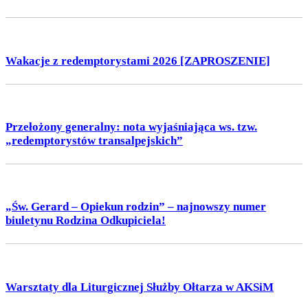
Wakacje z redemptorystami 2026 [ZAPROSZENIE]
Przełożony generalny: nota wyjaśniająca ws. tzw.
„redemptorystów transalpejskich”
„Św. Gerard – Opiekun rodzin” – najnowszy numer
biuletynu Rodzina Odkupiciela!
Warsztaty dla Liturgicznej Służby Ołtarza w AKSiM