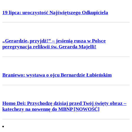
19 lipca: uroczystość Najświętszego Odkupiciela
„Gerardzie, przyjdź!” – jesienią rusza w Polsce
peregrynacja relikwii św. Gerarda Majelli!
Braniewo: wystawa o ojcu Bernardzie Łubieńskim
Homo Dei: Przychodzę dzisiaj przed Twój święty obraz –
katechezy na nowennę do MBNP [NOWOŚĆ]