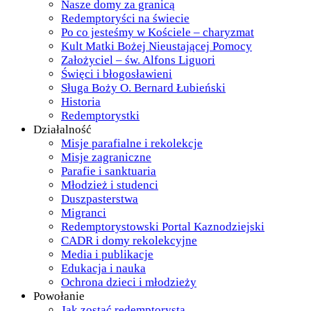
Nasze domy za granicą
Redemptoryści na świecie
Po co jesteśmy w Kościele – charyzmat
Kult Matki Bożej Nieustającej Pomocy
Założyciel – św. Alfons Liguori
Święci i błogosławieni
Sługa Boży O. Bernard Łubieński
Historia
Redemptorystki
Działalność
Misje parafialne i rekolekcje
Misje zagraniczne
Parafie i sanktuaria
Młodzież i studenci
Duszpasterstwa
Migranci
Redemptorystowski Portal Kaznodziejski
CADR i domy rekolekcyjne
Media i publikacje
Edukacja i nauka
Ochrona dzieci i młodzieży
Powołanie
Jak zostać redemptorystą