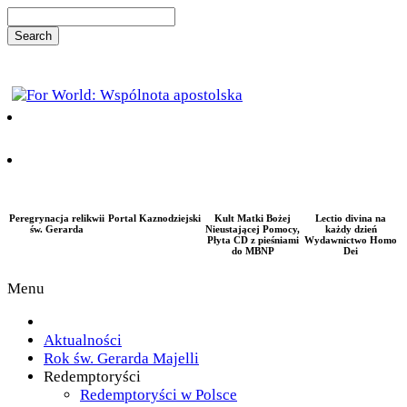
Peregrynacja relikwii
Portal Kaznodziejski
Kult Matki Bożej
Lectio divina na
św. Gerarda
Nieustającej Pomocy,
każdy dzień
Płyta CD z pieśniami
Wydawnictwo Homo
do MBNP
Dei
Menu
Aktualności
Rok św. Gerarda Majelli
Redemptoryści
Redemptoryści w Polsce