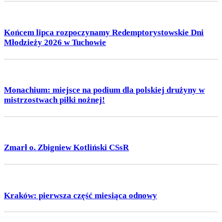
Końcem lipca rozpoczynamy Redemptorystowskie Dni
Młodzieży 2026 w Tuchowie
Monachium: miejsce na podium dla polskiej drużyny w
mistrzostwach piłki nożnej!
Zmarł o. Zbigniew Kotliński CSsR
Kraków: pierwsza część miesiąca odnowy