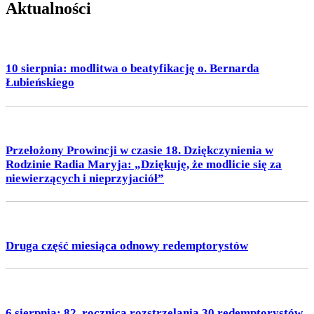
Aktualności
10 sierpnia: modlitwa o beatyfikację o. Bernarda
Łubieńskiego
Przełożony Prowincji w czasie 18. Dziękczynienia w
Rodzinie Radia Maryja: „Dziękuję, że modlicie się za
niewierzących i nieprzyjaciół”
Druga część miesiąca odnowy redemptorystów
6 sierpnia: 82. rocznica rozstrzelania 30 redemptorystów