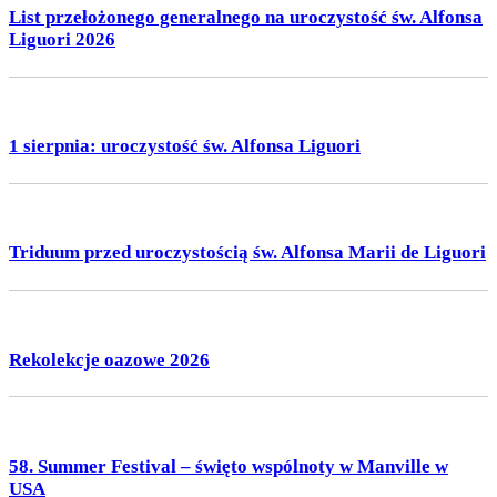
List przełożonego generalnego na uroczystość św. Alfonsa
Liguori 2026
1 sierpnia: uroczystość św. Alfonsa Liguori
Triduum przed uroczystością św. Alfonsa Marii de Liguori
Rekolekcje oazowe 2026
58. Summer Festival – święto wspólnoty w Manville w
USA