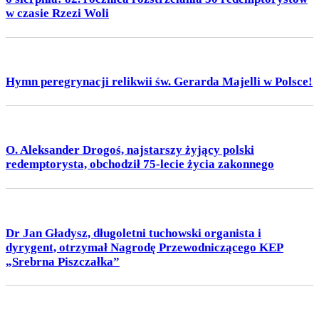
w czasie Rzezi Woli
Hymn peregrynacji relikwii św. Gerarda Majelli w Polsce!
O. Aleksander Drogoś, najstarszy żyjący polski
redemptorysta, obchodził 75-lecie życia zakonnego
Dr Jan Gładysz, długoletni tuchowski organista i
dyrygent, otrzymał Nagrodę Przewodniczącego KEP
„Srebrna Piszczałka”