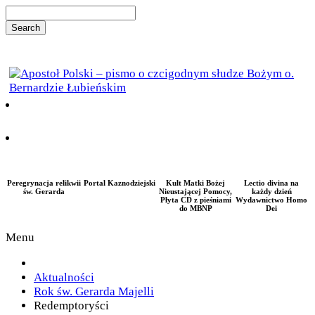
Peregrynacja relikwii
Portal Kaznodziejski
Kult Matki Bożej
Lectio divina na
św. Gerarda
Nieustającej Pomocy,
każdy dzień
Płyta CD z pieśniami
Wydawnictwo Homo
do MBNP
Dei
Menu
Aktualności
Rok św. Gerarda Majelli
Redemptoryści