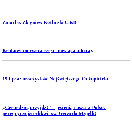
Zmarł o. Zbigniew Kotliński CSsR
Kraków: pierwsza część miesiąca odnowy
19 lipca: uroczystość Najświętszego Odkupiciela
„Gerardzie, przyjdź!” – jesienią rusza w Polsce
peregrynacja relikwii św. Gerarda Majelli!