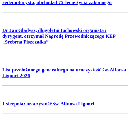
redemptorysta, obchodził 75-lecie życia zakonnego
Dr Jan Gładysz, długoletni tuchowski organista i
dyrygent, otrzymał Nagrodę Przewodniczącego KEP
„Srebrna Piszczałka”
List przełożonego generalnego na uroczystość św. Alfonsa
Liguori 2026
1 sierpnia: uroczystość św. Alfonsa Liguori