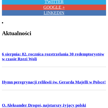
TWITTER
GOOGLE +
LINKEDIN
Aktualności
6 sierpnia: 82. rocznica rozstrzelania 30 redemptorystów
w czasie Rzezi Woli
Hymn peregrynacji relikwii św. Gerarda Majelli w Polsce!
O. Aleksander Drogoś, najstarszy żyjący polski