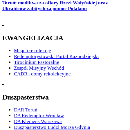
Toruń: modlitwa za ofiary Rzezi Wołyńskiej oraz
Ukraińców zabitych za pomoc Polakom
EWANGELIZACJA
Misje i rekolekcje
Redemptorystowski Portal Kaznodziejski
Tirocinium Pastoralne
Zespół Misyjny Wschód
CADR i domy rekolekcyjne
Duszpasterstwa
DAR Toruń
DA Redemptor Wrocław
DA Klemens Warszawa
Duszpasterstwo Ludzi Morza Gdynia