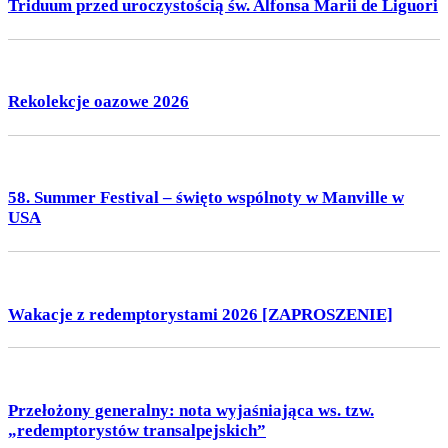
Triduum przed uroczystością św. Alfonsa Marii de Liguori
Rekolekcje oazowe 2026
58. Summer Festival – święto wspólnoty w Manville w
USA
Wakacje z redemptorystami 2026 [ZAPROSZENIE]
Przełożony generalny: nota wyjaśniająca ws. tzw.
„redemptorystów transalpejskich”