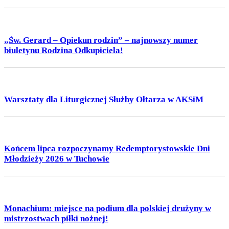
„Św. Gerard – Opiekun rodzin” – najnowszy numer
biuletynu Rodzina Odkupiciela!
Warsztaty dla Liturgicznej Służby Ołtarza w AKSiM
Końcem lipca rozpoczynamy Redemptorystowskie Dni
Młodzieży 2026 w Tuchowie
Monachium: miejsce na podium dla polskiej drużyny w
mistrzostwach piłki nożnej!