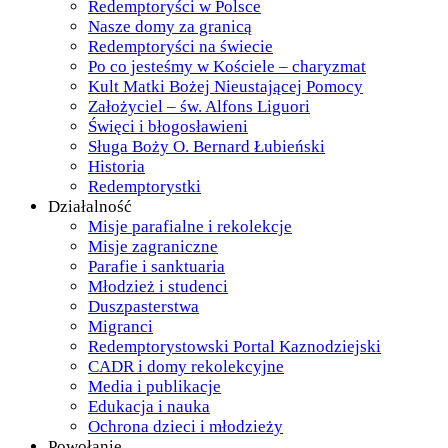
Redemptoryści w Polsce
Nasze domy za granicą
Redemptoryści na świecie
Po co jesteśmy w Kościele – charyzmat
Kult Matki Bożej Nieustającej Pomocy
Założyciel – św. Alfons Liguori
Święci i błogosławieni
Sługa Boży O. Bernard Łubieński
Historia
Redemptorystki
Działalność
Misje parafialne i rekolekcje
Misje zagraniczne
Parafie i sanktuaria
Młodzież i studenci
Duszpasterstwa
Migranci
Redemptorystowski Portal Kaznodziejski
CADR i domy rekolekcyjne
Media i publikacje
Edukacja i nauka
Ochrona dzieci i młodzieży
Powołanie