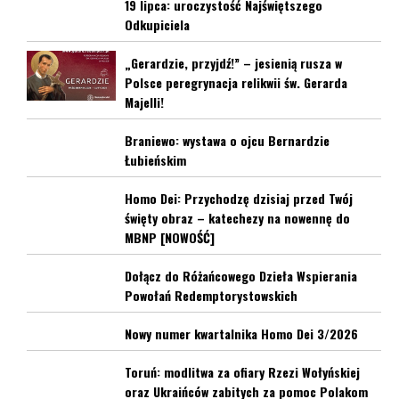
19 lipca: uroczystość Najświętszego
Odkupiciela
„Gerardzie, przyjdź!” – jesienią rusza w
Polsce peregrynacja relikwii św. Gerarda
Majelli!
Braniewo: wystawa o ojcu Bernardzie
Łubieńskim
Homo Dei: Przychodzę dzisiaj przed Twój
święty obraz – katechezy na nowennę do
MBNP [NOWOŚĆ]
Dołącz do Różańcowego Dzieła Wspierania
Powołań Redemptorystowskich
Nowy numer kwartalnika Homo Dei 3/2026
Toruń: modlitwa za ofiary Rzezi Wołyńskiej
oraz Ukraińców zabitych za pomoc Polakom