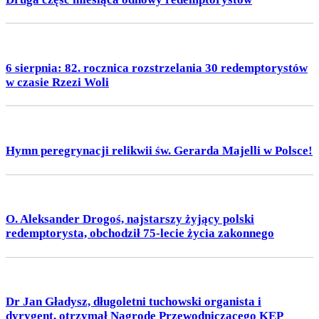
6 sierpnia: 82. rocznica rozstrzelania 30 redemptorystów
w czasie Rzezi Woli
Hymn peregrynacji relikwii św. Gerarda Majelli w Polsce!
O. Aleksander Drogoś, najstarszy żyjący polski
redemptorysta, obchodził 75-lecie życia zakonnego
Dr Jan Gładysz, długoletni tuchowski organista i
dyrygent, otrzymał Nagrodę Przewodniczącego KEP