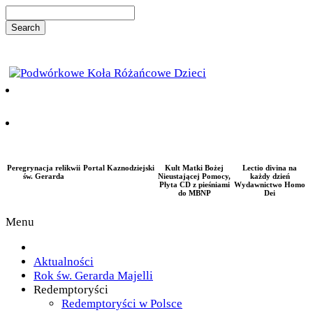
Peregrynacja relikwii
Portal Kaznodziejski
Kult Matki Bożej
Lectio divina na
św. Gerarda
Nieustającej Pomocy,
każdy dzień
Płyta CD z pieśniami
Wydawnictwo Homo
do MBNP
Dei
Menu
Aktualności
Rok św. Gerarda Majelli
Redemptoryści
Redemptoryści w Polsce