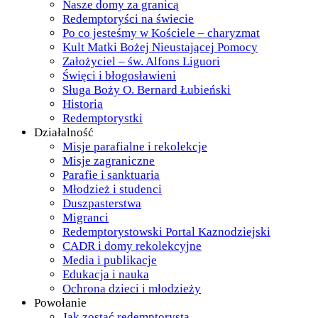
Nasze domy za granicą
Redemptoryści na świecie
Po co jesteśmy w Kościele – charyzmat
Kult Matki Bożej Nieustającej Pomocy
Założyciel – św. Alfons Liguori
Święci i błogosławieni
Sługa Boży O. Bernard Łubieński
Historia
Redemptorystki
Działalność
Misje parafialne i rekolekcje
Misje zagraniczne
Parafie i sanktuaria
Młodzież i studenci
Duszpasterstwa
Migranci
Redemptorystowski Portal Kaznodziejski
CADR i domy rekolekcyjne
Media i publikacje
Edukacja i nauka
Ochrona dzieci i młodzieży
Powołanie
Jak zostać redemptorystą