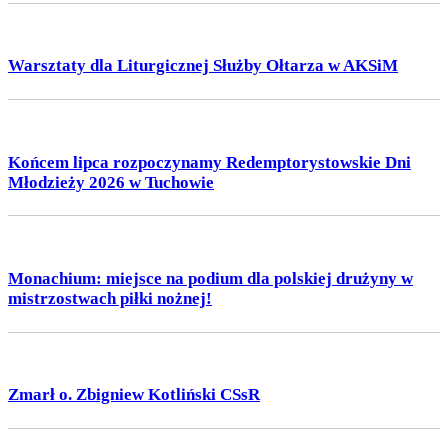
Warsztaty dla Liturgicznej Służby Ołtarza w AKSiM
Końcem lipca rozpoczynamy Redemptorystowskie Dni
Młodzieży 2026 w Tuchowie
Monachium: miejsce na podium dla polskiej drużyny w
mistrzostwach piłki nożnej!
Zmarł o. Zbigniew Kotliński CSsR