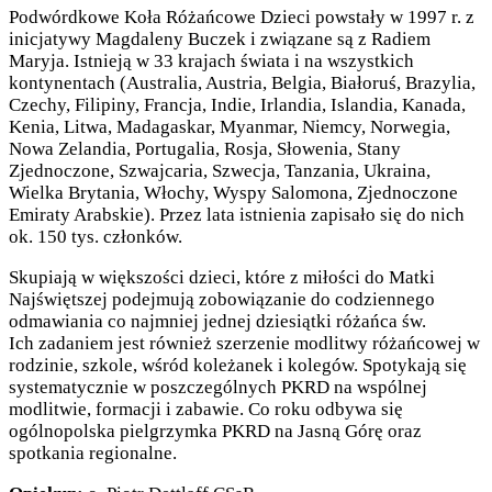
Podwórdkowe Koła Różańcowe Dzieci powstały w 1997 r. z
inicjatywy Magdaleny Buczek i związane są z Radiem
Maryja. Istnieją w 33 krajach świata i na wszystkich
kontynentach (Australia, Austria, Belgia, Białoruś, Brazylia,
Czechy, Filipiny, Francja, Indie, Irlandia, Islandia, Kanada,
Kenia, Litwa, Madagaskar, Myanmar, Niemcy, Norwegia,
Nowa Zelandia, Portugalia, Rosja, Słowenia, Stany
Zjednoczone, Szwajcaria, Szwecja, Tanzania, Ukraina,
Wielka Brytania, Włochy, Wyspy Salomona, Zjednoczone
Emiraty Arabskie). Przez lata istnienia zapisało się do nich
ok. 150 tys. członków.
Skupiają w większości dzieci, które z miłości do Matki
Najświętszej podejmują zobowiązanie do codziennego
odmawiania co najmniej jednej dziesiątki różańca św.
Ich zadaniem jest również szerzenie modlitwy różańcowej w
rodzinie, szkole, wśród koleżanek i kolegów. Spotykają się
systematycznie w poszczególnych PKRD na wspólnej
modlitwie, formacji i zabawie. Co roku odbywa się
ogólnopolska pielgrzymka PKRD na Jasną Górę oraz
spotkania regionalne.