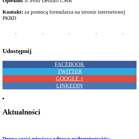
Opiekun:
o. Piotr Dettlaff CSsR
Kontakt:
za pomocą formularza na stronie internetowej
PKRD
Udostępnij
FACEBOOK
TWITTER
GOOGLE +
LINKEDIN
Aktualności
Druga część miesiąca odnowy redemptorystów