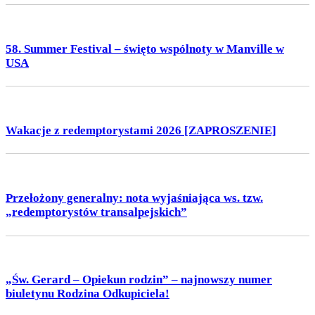
58. Summer Festival – święto wspólnoty w Manville w
USA
Wakacje z redemptorystami 2026 [ZAPROSZENIE]
Przełożony generalny: nota wyjaśniająca ws. tzw.
„redemptorystów transalpejskich”
„Św. Gerard – Opiekun rodzin” – najnowszy numer
biuletynu Rodzina Odkupiciela!