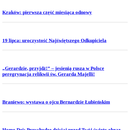
Kraków: pierwsza część miesiąca odnowy
19 lipca: uroczystość Najświętszego Odkupiciela
„Gerardzie, przyjdź!” – jesienią rusza w Polsce
peregrynacja relikwii św. Gerarda Majelli!
Braniewo: wystawa o ojcu Bernardzie Łubieńskim
Homo Dei: Przychodzę dzisiaj przed Twój święty obraz –