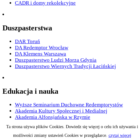
CADR i domy rekolekcyjne
Duszpasterstwa
DAR Toruń
DA Redemptor Wrocław
DA Klemens Warszawa
Duszpasterstwo Ludzi Morza Gdynia
Duszpasterstwo Wiernych Tradycji Łacińskiej
Edukacja i nauka
Wyższe Seminarium Duchowne Redemptorystów
Akademia Kultury Społecznej i Medialnej
Akademia Alfonsjańska w Rzymie
Studia Redemptorystowskie
Ta strona używa plików Cookies. Dowiedz się więcej o celu ich używania i
Na innych uczelniach
możliwości zmiany ustawień Cookies w przeglądarce.
czytaj więcej