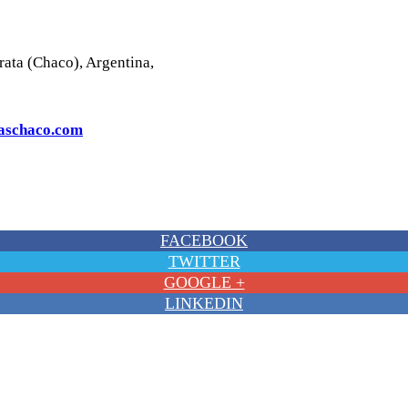
ata (Chaco), Argentina,
taschaco.com
FACEBOOK
TWITTER
GOOGLE +
LINKEDIN