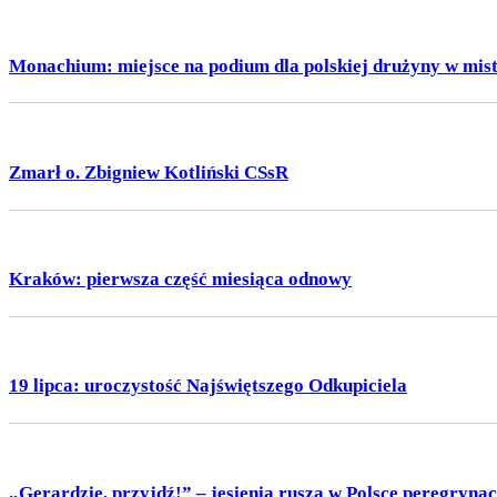
Monachium: miejsce na podium dla polskiej drużyny w mist
Zmarł o. Zbigniew Kotliński CSsR
Kraków: pierwsza część miesiąca odnowy
19 lipca: uroczystość Najświętszego Odkupiciela
„Gerardzie, przyjdź!” – jesienią rusza w Polsce peregrynac