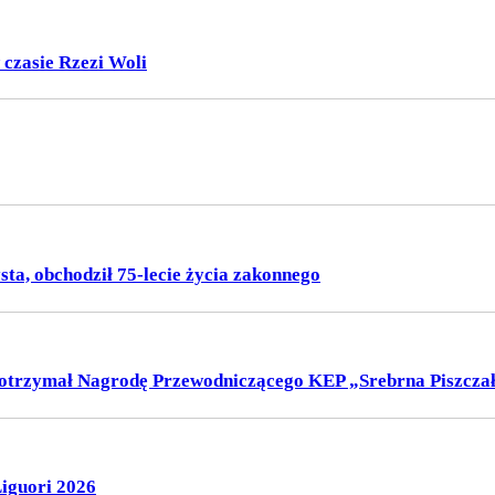
 czasie Rzezi Woli
sta, obchodził 75-lecie życia zakonnego
t, otrzymał Nagrodę Przewodniczącego KEP „Srebrna Piszcza
Liguori 2026