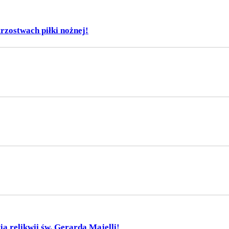
rzostwach piłki nożnej!
ja relikwii św. Gerarda Majelli!