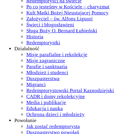
Redemptoryści na świecie
Po co jesteśmy w Kościele – charyzmat
Kult Matki Bożej Nieustającej Pomocy
Założyciel – św. Alfons Liguori
Święci i błogosławieni
Sługa Boży O. Bernard Łubieński
Historia
Redemptorystki
Działalność
Misje parafialne i rekolekcje
Misje zagraniczne
Parafie i sanktuaria
Młodzież i studenci
Duszpasterstwa
Migranci
Redemptorystowski Portal Kaznodziejski
CADR i domy rekolekcyjne
Media i publikacje
Edukacja i nauka
Ochrona dzieci i młodzieży
Powołanie
Jak zostać redemptorystą
Duszpasterstwo powołań