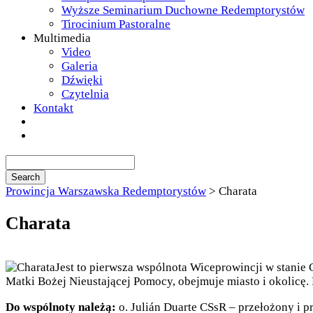
Wyższe Seminarium Duchowne Redemptorystów
Tirocinium Pastoralne
Multimedia
Video
Galeria
Dźwięki
Czytelnia
Kontakt
Prowincja Warszawska Redemptorystów
>
Charata
Charata
Jest to pierwsza wspólnota Wiceprowincji w stanie 
Matki Bożej Nieustającej Pomocy, obejmuje miasto i okolicę. 
Do wspólnoty należą:
o. Julián Duarte CSsR – przełożony i p