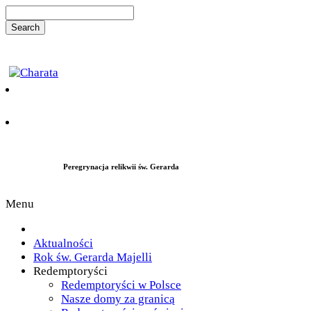
Peregrynacja relikwii św. Gerarda
Menu
Aktualności
Rok św. Gerarda Majelli
Redemptoryści
Redemptoryści w Polsce
Nasze domy za granicą