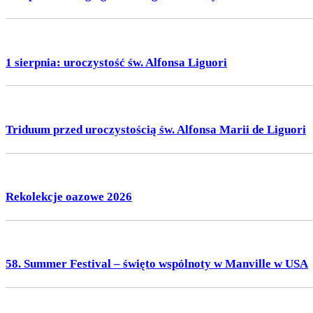
1 sierpnia: uroczystość św. Alfonsa Liguori
Triduum przed uroczystością św. Alfonsa Marii de Liguori
Rekolekcje oazowe 2026
58. Summer Festival – święto wspólnoty w Manville w USA