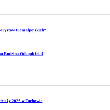
torystów transalpejskich”
nu Rodzina Odkupiciela!
zieży 2026 w Tuchowie