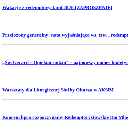
Wakacje z redemptorystami 2026 [ZAPROSZENIE]
Przełożony generalny: nota wyjaśniająca ws. tzw. „redemp
„Św. Gerard – Opiekun rodzin” – najnowszy numer biulety
Warsztaty dla Liturgicznej Służby Ołtarza w AKSiM
Końcem lipca rozpoczynamy Redemptorystowskie Dni Młod