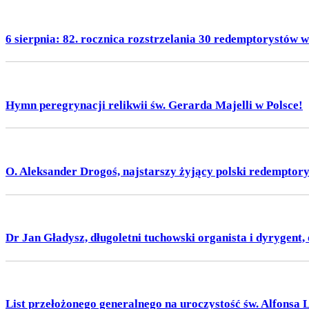
6 sierpnia: 82. rocznica rozstrzelania 30 redemptorystów w
Hymn peregrynacji relikwii św. Gerarda Majelli w Polsce!
O. Aleksander Drogoś, najstarszy żyjący polski redemptory
Dr Jan Gładysz, długoletni tuchowski organista i dyrygen
List przełożonego generalnego na uroczystość św. Alfonsa 