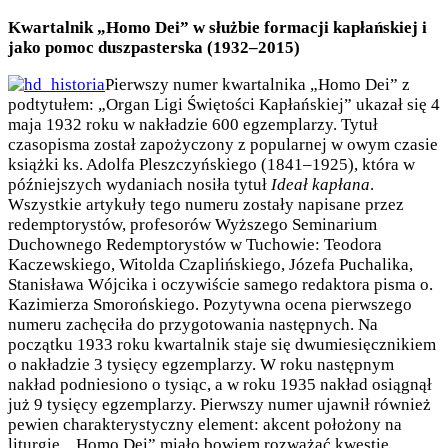
Kwartalnik „Homo Dei” w służbie formacji kapłańskiej i
jako pomoc duszpasterska (1932–2015)
Pierwszy numer kwartalnika „Homo Dei” z
podtytułem: „Organ Ligi Świętości Kapłańskiej” ukazał się 4
maja 1932 roku w nakładzie 600 egzemplarzy. Tytuł
czasopisma został zapożyczony z popularnej w owym czasie
książki ks. Adolfa Pleszczyńskiego (1841–1925), która w
późniejszych wydaniach nosiła tytuł
Ideał kapłana
.
Wszystkie artykuły tego numeru zostały napisane przez
redemptorystów, profesorów Wyższego Seminarium
Duchownego Redemptorystów w Tuchowie: Teodora
Kaczewskiego, Witolda Czaplińskiego, Józefa Puchalika,
Stanisława Wójcika i oczywiście samego redaktora pisma o.
Kazimierza Smorońskiego. Pozytywna ocena pierwszego
numeru zachęciła do przygotowania następnych. Na
początku 1933 roku kwartalnik staje się dwumiesięcznikiem
o nakładzie 3 tysięcy egzemplarzy. W roku następnym
nakład podniesiono o tysiąc, a w roku 1935 nakład osiągnął
już 9 tysięcy egzemplarzy. Pierwszy numer ujawnił również
pewien charakterystyczny element: akcent położony na
liturgię. „Homo Dei” miało bowiem rozważać kwestie