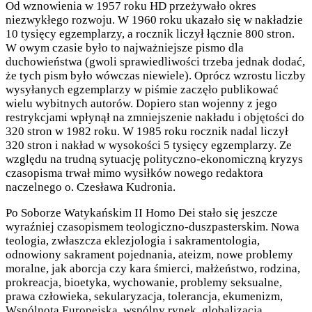
Od wznowienia w 1957 roku HD przeżywało okres
niezwykłego rozwoju. W 1960 roku ukazało się w nakładzie
10 tysięcy egzemplarzy, a rocznik liczył łącznie 800 stron.
W owym czasie było to najważniejsze pismo dla
duchowieństwa (gwoli sprawiedliwości trzeba jednak dodać,
że tych pism było wówczas niewiele). Oprócz wzrostu liczby
wysyłanych egzemplarzy w piśmie zaczęło publikować
wielu wybitnych autorów. Dopiero stan wojenny z jego
restrykcjami wpłynął na zmniejszenie nakładu i objętości do
320 stron w 1982 roku. W 1985 roku rocznik nadal liczył
320 stron i nakład w wysokości 5 tysięcy egzemplarzy. Ze
względu na trudną sytuację polityczno-ekonomiczną kryzys
czasopisma trwał mimo wysiłków nowego redaktora
naczelnego o. Czesława Kudronia.
Po Soborze Watykańskim II Homo Dei stało się jeszcze
wyraźniej czasopismem teologiczno-duszpasterskim. Nowa
teologia, zwłaszcza eklezjologia i sakramentologia,
odnowiony sakrament pojednania, ateizm, nowe problemy
moralne, jak aborcja czy kara śmierci, małżeństwo, rodzina,
prokreacja, bioetyka, wychowanie, problemy seksualne,
prawa człowieka, sekularyzacja, tolerancja, ekumenizm,
Wspólnota Europejska, wspólny rynek, globalizacja,