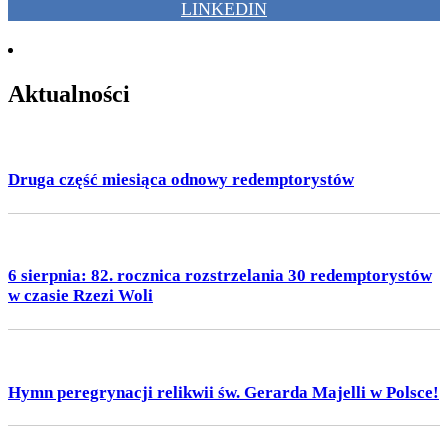
LINKEDIN
Aktualności
Druga część miesiąca odnowy redemptorystów
6 sierpnia: 82. rocznica rozstrzelania 30 redemptorystów
w czasie Rzezi Woli
Hymn peregrynacji relikwii św. Gerarda Majelli w Polsce!