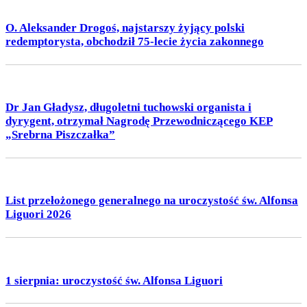
O. Aleksander Drogoś, najstarszy żyjący polski
redemptorysta, obchodził 75-lecie życia zakonnego
Dr Jan Gładysz, długoletni tuchowski organista i
dyrygent, otrzymał Nagrodę Przewodniczącego KEP
„Srebrna Piszczałka”
List przełożonego generalnego na uroczystość św. Alfonsa
Liguori 2026
1 sierpnia: uroczystość św. Alfonsa Liguori