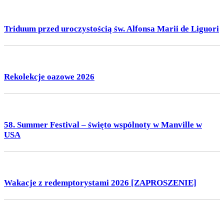
Triduum przed uroczystością św. Alfonsa Marii de Liguori
Rekolekcje oazowe 2026
58. Summer Festival – święto wspólnoty w Manville w
USA
Wakacje z redemptorystami 2026 [ZAPROSZENIE]