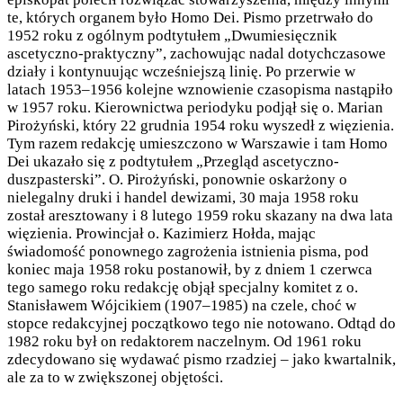
te, których organem było Homo Dei. Pismo przetrwało do
1952 roku z ogólnym podtytułem „Dwumiesięcznik
ascetyczno-praktyczny”, zachowując nadal dotychczasowe
działy i kontynuując wcześniejszą linię. Po przerwie w
latach 1953–1956 kolejne wznowienie czasopisma nastąpiło
w 1957 roku. Kierownictwa periodyku podjął się o. Marian
Pirożyński, który 22 grudnia 1954 roku wyszedł z więzienia.
Tym razem redakcję umieszczono w Warszawie i tam Homo
Dei ukazało się z podtytułem „Przegląd ascetyczno-
duszpasterski”. O. Pirożyński, ponownie oskarżony o
nielegalny druki i handel dewizami, 30 maja 1958 roku
został aresztowany i 8 lutego 1959 roku skazany na dwa lata
więzienia. Prowincjał o. Kazimierz Hołda, mając
świadomość ponownego zagrożenia istnienia pisma, pod
koniec maja 1958 roku postanowił, by z dniem 1 czerwca
tego samego roku redakcję objął specjalny komitet z o.
Stanisławem Wójcikiem (1907–1985) na czele, choć w
stopce redakcyjnej początkowo tego nie notowano. Odtąd do
1982 roku był on redaktorem naczelnym. Od 1961 roku
zdecydowano się wydawać pismo rzadziej – jako kwartalnik,
ale za to w zwiększonej objętości.