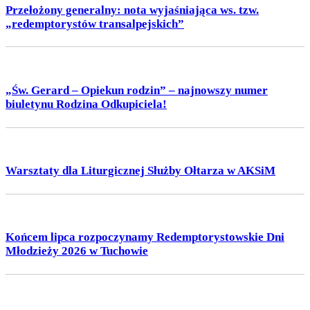
Przełożony generalny: nota wyjaśniająca ws. tzw.
„redemptorystów transalpejskich”
„Św. Gerard – Opiekun rodzin” – najnowszy numer
biuletynu Rodzina Odkupiciela!
Warsztaty dla Liturgicznej Służby Ołtarza w AKSiM
Końcem lipca rozpoczynamy Redemptorystowskie Dni
Młodzieży 2026 w Tuchowie