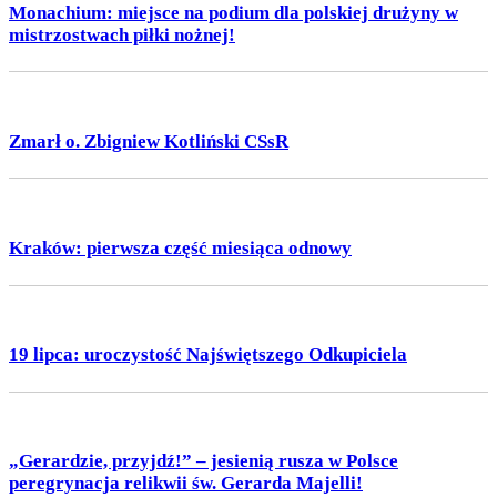
Monachium: miejsce na podium dla polskiej drużyny w
mistrzostwach piłki nożnej!
Zmarł o. Zbigniew Kotliński CSsR
Kraków: pierwsza część miesiąca odnowy
19 lipca: uroczystość Najświętszego Odkupiciela
„Gerardzie, przyjdź!” – jesienią rusza w Polsce
peregrynacja relikwii św. Gerarda Majelli!