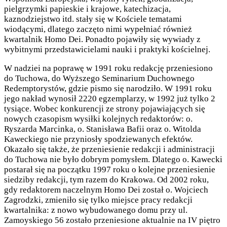
pielgrzymki papieskie i krajowe, katechizacja,
kaznodziejstwo itd. stały się w Kościele tematami
wiodącymi, dlatego zaczęto nimi wypełniać również
kwartalnik Homo Dei. Ponadto pojawiły się wywiady z
wybitnymi przedstawicielami nauki i praktyki kościelnej.
W nadziei na poprawę w 1991 roku redakcję przeniesiono
do Tuchowa, do Wyższego Seminarium Duchownego
Redemptorystów, gdzie pismo się narodziło. W 1991 roku
jego nakład wynosił 2220 egzemplarzy, w 1992 już tylko 2
tysiące. Wobec konkurencji ze strony pojawiających się
nowych czasopism wysiłki kolejnych redaktorów: o.
Ryszarda Marcinka, o. Stanisława Bafii oraz o. Witolda
Kaweckiego nie przyniosły spodziewanych efektów.
Okazało się także, że przeniesienie redakcji i administracji
do Tuchowa nie było dobrym pomysłem. Dlatego o. Kawecki
postarał się na początku 1997 roku o kolejne przeniesienie
siedziby redakcji, tym razem do Krakowa. Od 2002 roku,
gdy redaktorem naczelnym Homo Dei został o. Wojciech
Zagrodzki, zmieniło się tylko miejsce pracy redakcji
kwartalnika: z nowo wybudowanego domu przy ul.
Zamoyskiego 56 zostało przeniesione aktualnie na IV piętro