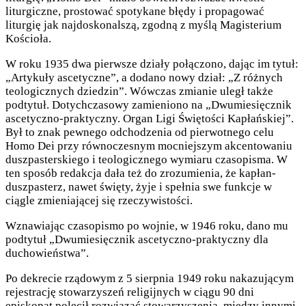
liturgiczne, prostować spotykane błędy i propagować
liturgię jak najdoskonalszą, zgodną z myślą Magisterium
Kościoła.
W roku 1935 dwa pierwsze działy połączono, dając im tytuł:
„Artykuły ascetyczne”, a dodano nowy dział: „Z różnych
teologicznych dziedzin”. Wówczas zmianie uległ także
podtytuł. Dotychczasowy zamieniono na „Dwumiesięcznik
ascetyczno-praktyczny. Organ Ligi Świętości Kapłańskiej”.
Był to znak pewnego odchodzenia od pierwotnego celu
Homo Dei przy równoczesnym mocniejszym akcentowaniu
duszpasterskiego i teologicznego wymiaru czasopisma. W
ten sposób redakcja dała też do zrozumienia, że kapłan-
duszpasterz, nawet święty, żyje i spełnia swe funkcje w
ciągle zmieniającej się rzeczywistości.
Wznawiając czasopismo po wojnie, w 1946 roku, dano mu
podtytuł „Dwumiesięcznik ascetyczno-praktyczny dla
duchowieństwa”.
Po dekrecie rządowym z 5 sierpnia 1949 roku nakazującym
rejestrację stowarzyszeń religijnych w ciągu 90 dni
episkopat polecił rozwiązać stowarzyszenia, między innymi