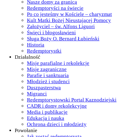
Nasze domy za granicą
Redemptoryści na świecie
Po co jesteśmy w Kościele – charyzmat
Kult Matki Bożej Nieustającej Pomocy
Założyciel – św. Alfons Liguori
Święci i błogosławieni
Sługa Boży O. Bernard Łubieński
Historia
Redemptorystki
Działalność
Misje parafialne i rekolekcje
Misje zagraniczne
Parafie i sanktuaria
Młodzież i studenci
Duszpasterstwa
Migranci
Redemptorystowski Portal Kaznodziejski
CADR i domy rekolekcyjne
Media i publikacje
Edukacja i nauka
Ochrona dzieci i młodzieży
Powołanie
Jak zostać redemptorystą