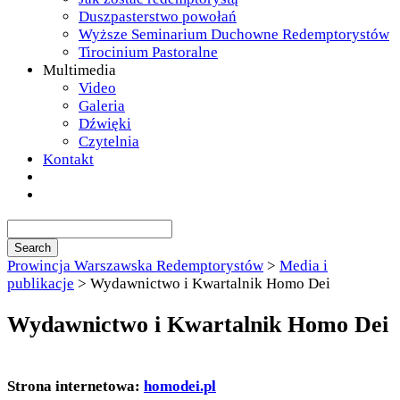
Duszpasterstwo powołań
Wyższe Seminarium Duchowne Redemptorystów
Tirocinium Pastoralne
Multimedia
Video
Galeria
Dźwięki
Czytelnia
Kontakt
Prowincja Warszawska Redemptorystów
>
Media i
publikacje
>
Wydawnictwo i Kwartalnik Homo Dei
Wydawnictwo i Kwartalnik Homo Dei
Strona internetowa:
homodei.pl