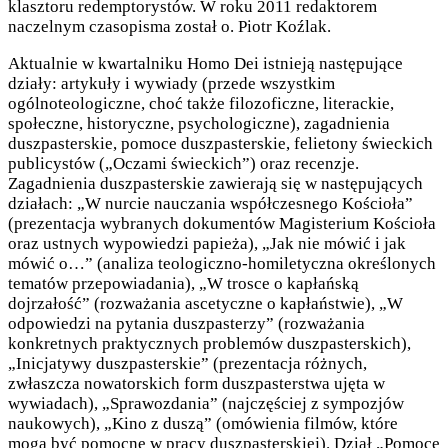
klasztoru redemptorystów. W roku 2011 redaktorem
naczelnym czasopisma został o. Piotr Koźlak.
Aktualnie w kwartalniku Homo Dei istnieją następujące
działy: artykuły i wywiady (przede wszystkim
ogólnoteologiczne, choć także filozoficzne, literackie,
społeczne, historyczne, psychologiczne), zagadnienia
duszpasterskie, pomoce duszpasterskie, felietony świeckich
publicystów („Oczami świeckich”) oraz recenzje.
Zagadnienia duszpasterskie zawierają się w następujących
działach: „W nurcie nauczania współczesnego Kościoła”
(prezentacja wybranych dokumentów Magisterium Kościoła
oraz ustnych wypowiedzi papieża), „Jak nie mówić i jak
mówić o…” (analiza teologiczno-homiletyczna określonych
tematów przepowiadania), „W trosce o kapłańską
dojrzałość” (rozważania ascetyczne o kapłaństwie), „W
odpowiedzi na pytania duszpasterzy” (rozważania
konkretnych praktycznych problemów duszpasterskich),
„Inicjatywy duszpasterskie” (prezentacja różnych,
zwłaszcza nowatorskich form duszpasterstwa ujęta w
wywiadach), „Sprawozdania” (najczęściej z sympozjów
naukowych), „Kino z duszą” (omówienia filmów, które
mogą być pomocne w pracy duszpasterskiej). Dział „Pomoce