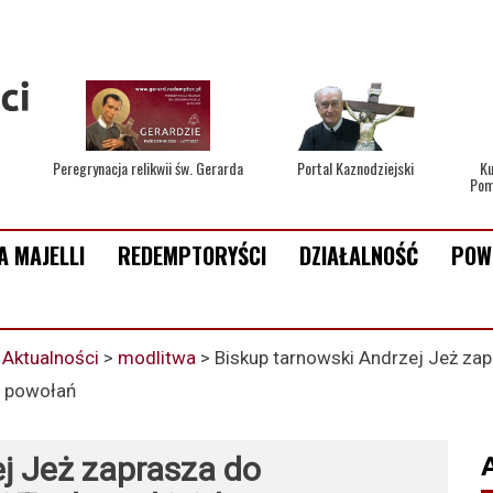
Peregrynacja relikwii św. Gerarda
Portal Kaznodziejski
Ku
Pom
A MAJELLI
REDEMPTORYŚCI
DZIAŁALNOŚĆ
POW
>
Aktualności
>
modlitwa
>
Biskup tarnowski Andrzej Jeż za
. powołań
j Jeż zaprasza do