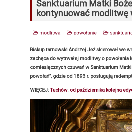
Sanktuarium Matki Bożej
kontynuować modlitwę w
modlitwa
powołanie
sanktuari
Biskup tarnowski Andrzej Jeż skierował we wr
zachęca do wytrwałej modlitwy o powołania k
comiesięcznych czuwań w Sanktuarium Matki 
powołań”
,
gdzie od 1893 r. posługują redempt
WIĘCEJ:
Tuchów: od października kolejna ed