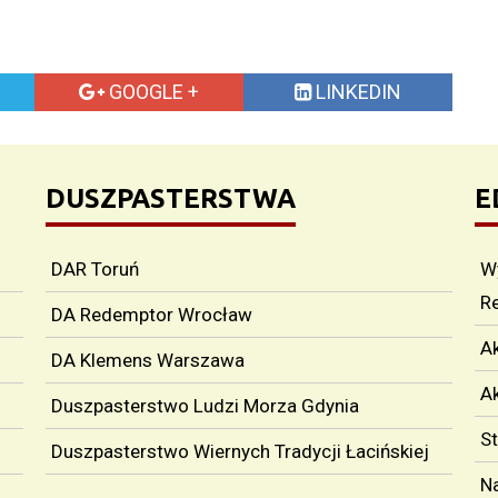
GOOGLE +
LINKEDIN
DUSZPASTERSTWA
E
DAR Toruń
W
R
DA Redemptor Wrocław
Ak
DA Klemens Warszawa
A
Duszpasterstwo Ludzi Morza Gdynia
S
Duszpasterstwo Wiernych Tradycji Łacińskiej
Na