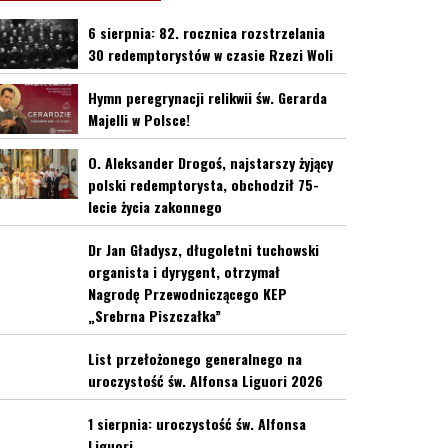
6 sierpnia: 82. rocznica rozstrzelania
30 redemptorystów w czasie Rzezi Woli
Hymn peregrynacji relikwii św. Gerarda
Majelli w Polsce!
O. Aleksander Drogoś, najstarszy żyjący
polski redemptorysta, obchodził 75-
lecie życia zakonnego
Dr Jan Gładysz, długoletni tuchowski
organista i dyrygent, otrzymał
Nagrodę Przewodniczącego KEP
„Srebrna Piszczałka”
List przełożonego generalnego na
uroczystość św. Alfonsa Liguori 2026
1 sierpnia: uroczystość św. Alfonsa
Liguori