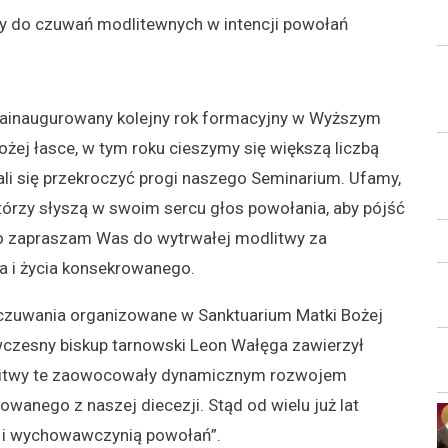
y do czuwań modlitewnych w intencji powołań
e zainaugurowany kolejny rok formacyjny w Wyższym
ej łasce, w tym roku cieszymy się większą liczbą
i się przekroczyć progi naszego Seminarium. Ufamy,
tórzy słyszą w swoim sercu głos powołania, aby pójść
go zapraszam Was do wytrwałej modlitwy za
a i życia konsekrowanego.
czuwania organizowane w Sanktuarium Matki Bożej
wczesny biskup tarnowski Leon Wałęga zawierzył
odlitwy te zaowocowały dynamicznym rozwojem
wanego z naszej diecezji. Stąd od wielu już lat
 i wychowawczynią powołań”.