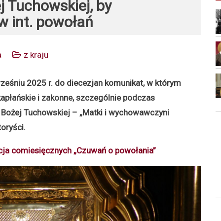
 Tuchowskiej, by
 int. powołań
a
z kraju
ześniu 2025 r. do diecezjan komunikat, w którym
apłańskie i zakonne, szczególnie podczas
Bożej Tuchowskiej – „Matki i wychowawczyni
oryści.
ycja comiesięcznych „Czuwań o powołania”