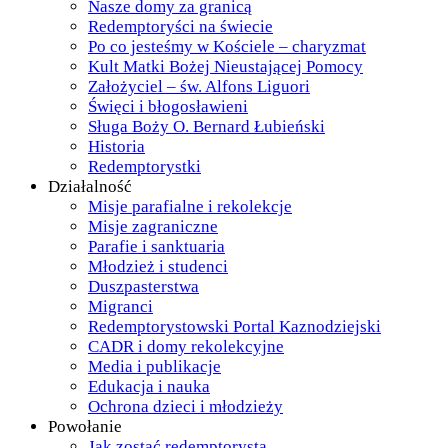
Nasze domy za granicą
Redemptoryści na świecie
Po co jesteśmy w Kościele – charyzmat
Kult Matki Bożej Nieustającej Pomocy
Założyciel – św. Alfons Liguori
Święci i błogosławieni
Sługa Boży O. Bernard Łubieński
Historia
Redemptorystki
Działalność
Misje parafialne i rekolekcje
Misje zagraniczne
Parafie i sanktuaria
Młodzież i studenci
Duszpasterstwa
Migranci
Redemptorystowski Portal Kaznodziejski
CADR i domy rekolekcyjne
Media i publikacje
Edukacja i nauka
Ochrona dzieci i młodzieży
Powołanie
Jak zostać redemptorystą