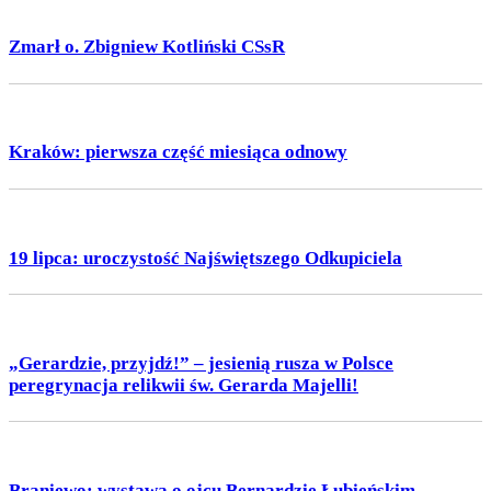
Zmarł o. Zbigniew Kotliński CSsR
Kraków: pierwsza część miesiąca odnowy
19 lipca: uroczystość Najświętszego Odkupiciela
„Gerardzie, przyjdź!” – jesienią rusza w Polsce
peregrynacja relikwii św. Gerarda Majelli!
Braniewo: wystawa o ojcu Bernardzie Łubieńskim