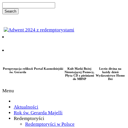
Peregrynacja relikwii
Portal Kaznodziejski
Kult Matki Bożej
Lectio divina na
św. Gerarda
Nieustającej Pomocy,
każdy dzień
Płyta CD z pieśniami
Wydawnictwo Homo
do MBNP
Dei
Menu
Aktualności
Rok św. Gerarda Majelli
Redemptoryści
Redemptoryści w Polsce