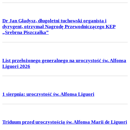
Dr Jan Gładysz, długoletni tuchowski organista i
dyrygent, otrzymał Nagrodę Przewodniczącego KEP
„Srebrna Piszczałka”
List przełożonego generalnego na uroczystość św. Alfonsa
Liguori 2026
1 sierpnia: uroczystość św. Alfonsa Liguori
Triduum przed uroczystością św. Alfonsa Marii de Liguori