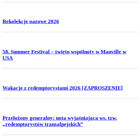
Rekolekcje oazowe 2026
58. Summer Festival – święto wspólnoty w Manville w
USA
Wakacje z redemptorystami 2026 [ZAPROSZENIE]
Przełożony generalny: nota wyjaśniająca ws. tzw.
„redemptorystów transalpejskich”