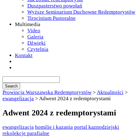
Duszpasterstwo powołań
Wyższe Seminarium Duchowne Redemptorystów
Tirocinium Pastoralne
Multimedia
Video
Galeria
Dźwięki
Czytelnia
Kontakt
Prowincja Warszawska Redemptorystów
>
Aktualności
>
ewangelizacja
>
Adwent 2024 z redemptorystami
Adwent 2024 z redemptorystami
ewangelizacja
homilie i kazania
portal kaznodziejski
rekolekcje parafialne