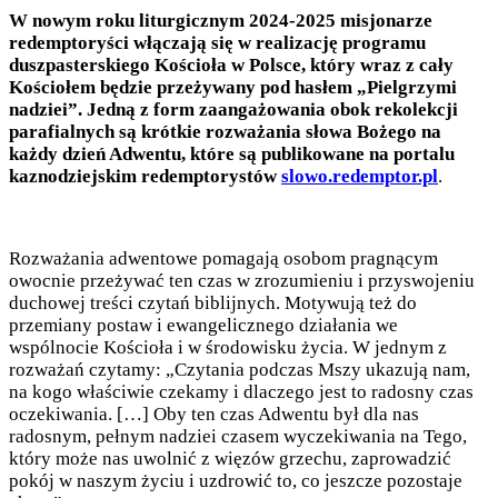
W nowym roku liturgicznym 2024-2025 misjonarze
redemptoryści włączają się w realizację programu
duszpasterskiego Kościoła w Polsce, który wraz z cały
Kościołem będzie przeżywany pod hasłem „Pielgrzymi
nadziei”. Jedną z form zaangażowania obok rekolekcji
parafialnych są krótkie rozważania słowa Bożego na
każdy dzień Adwentu, które są publikowane na portalu
kaznodziejskim redemptorystów
slowo.redemptor.pl
.
Rozważania adwentowe pomagają osobom pragnącym
owocnie przeżywać ten czas w zrozumieniu i przyswojeniu
duchowej treści czytań biblijnych. Motywują też do
przemiany postaw i ewangelicznego działania we
wspólnocie Kościoła i w środowisku życia. W jednym z
rozważań czytamy: „Czytania podczas Mszy ukazują nam,
na kogo właściwie czekamy i dlaczego jest to radosny czas
oczekiwania. […] Oby ten czas Adwentu był dla nas
radosnym, pełnym nadziei czasem wyczekiwania na Tego,
który może nas uwolnić z więzów grzechu, zaprowadzić
pokój w naszym życiu i uzdrowić to, co jeszcze pozostaje