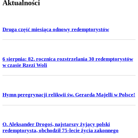
Aktualności
Druga część miesiąca odnowy redemptorystów
6 sierpnia: 82. rocznica rozstrzelania 30 redemptorystów
w czasie Rzezi Woli
Hymn peregrynacji relikwii św. Gerarda Majelli w Polsce!
O. Aleksander Drogoś, najstarszy żyjący polski
redemptorysta, obchodził 75-lecie życia zakonnego