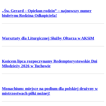
„Św. Gerard – Opiekun rodzin” – najnowszy numer
biuletynu Rodzina Odkupiciela!
Warsztaty dla Liturgicznej Służby Ołtarza w AKSiM
Końcem lipca rozpoczynamy Redemptorystowskie Dni
Młodzieży 2026 w Tuchowie
Monachium: miejsce na podium dla polskiej drużyny w
mistrzostwach piłki nożnej!