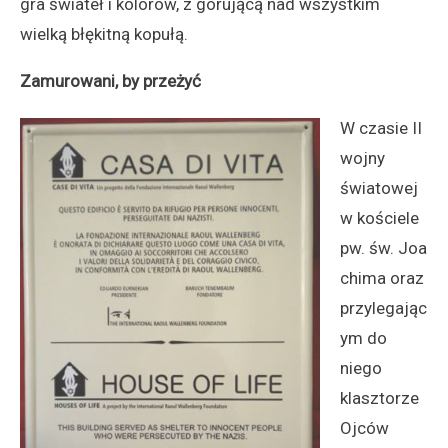
gra świateł i kolorów, z górującą nad wszystkim
wielką błękitną kopułą.
Zamurowani, by przeżyć
W czasie II
wojny
światowej
w kościele
pw. św. Joa
chima oraz
przylegając
ym do
niego
klasztorze
Ojców