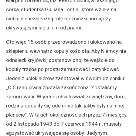
Margherita Bernès, inż. Pietro Lestini, a także jego
córka, studentka Giuliana Lestini, która wzięła na
siebie niebezpieczną rolę łączniczki pomiędzy
ukrywającymi się a ich rodzinami.
Oto więc 15 osób przeprowadzono i ulokowano na
sklepieniu wewnątrz kopuły kościoła. Aby Niemcy nie
odnaleźli kryjówki, postanowiono, że wejście do
kopuły trzeba po prostu zamurować i zatynkować.
Jeden z uciekinierów zanotował w swoim dzienniku:
„O 5 rano praca została zakończona. Zostaliśmy
zamurowani. W jednej chwili świat zewnętrzny, dom,
rodzina oddaliły się ode mnie tak, jakby były na innej
planecie”. W takich okolicznościach przez 7 miesięcy,
od 2 listopada 1943 do 7 czerwca 1944 r., musiały
egzystować ukrywające się osoby. Jedynym