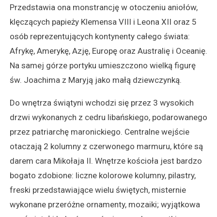
Przedstawia ona monstrancję w otoczeniu aniołów,
klęczących papieży Klemensa VIII i Leona XII oraz 5
osób reprezentujących kontynenty całego świata:
Afrykę, Amerykę, Azję, Europę oraz Australię i Oceanię.
Na samej górze portyku umieszczono wielką figurę
św. Joachima z Maryją jako małą dziewczynką.
Do wnętrza świątyni wchodzi się przez 3 wysokich
drzwi wykonanych z cedru libańskiego, podarowanego
przez patriarchę maronickiego. Centralne wejście
otaczają 2 kolumny z czerwonego marmuru, które są
darem cara Mikołaja II. Wnętrze kościoła jest bardzo
bogato zdobione: liczne kolorowe kolumny, pilastry,
freski przedstawiające wielu świętych, misternie
wykonane przeróżne ornamenty, mozaiki; wyjątkowa