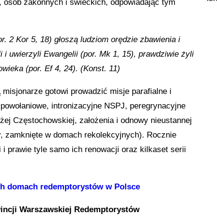
a, osób zakonnych i świeckich, odpowiadając tym
. 2 Kor 5, 18) głoszą ludziom orędzie zbawienia i
i i uwierzyli Ewangelii (por. Mk 1, 15), prawdziwie żyli
ieka (por. Ef 4, 24). (Konst. 11)
 misjonarze gotowi prowadzić misje parafialne i
, powołaniowe, intronizacyjne NSPJ, peregrynacyjne
żej Częstochowskiej, założenia i odnowy nieustannej
, zamknięte w domach rekolekcyjnych). Rocznie
i prawie tyle samo ich renowacji oraz kilkaset serii
ch domach redemptorystów w Polsce
owincji Warszawskiej Redemptorystów