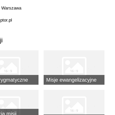
30 Warszawa
ptor.pl
ji
erygmatyczne
Misje ewangelizacyjne
a misji