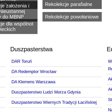
nych
Rekolekcje parafialne
je założenia i
Nieustannej
y do MBNP
Rekolekcje powołaniowe
je dla wspólnot
wieckich
Duszpasterstwa
E
DAR Toruń
W
R
DA Redemptor Wrocław
Ak
DA Klemens Warszawa
A
Duszpasterstwo Ludzi Morza Gdynia
S
Duszpasterstwo Wiernych Tradycji Łacińskiej
N