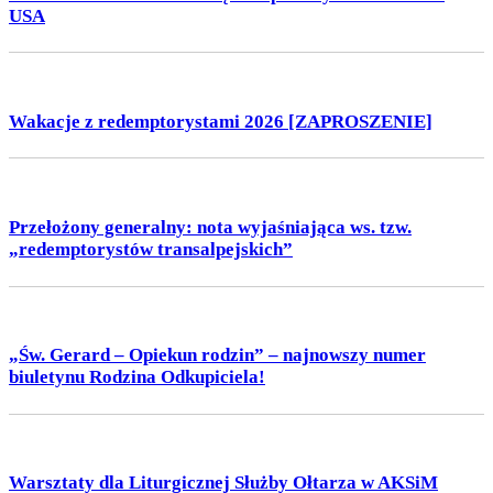
USA
Wakacje z redemptorystami 2026 [ZAPROSZENIE]
Przełożony generalny: nota wyjaśniająca ws. tzw.
„redemptorystów transalpejskich”
„Św. Gerard – Opiekun rodzin” – najnowszy numer
biuletynu Rodzina Odkupiciela!
Warsztaty dla Liturgicznej Służby Ołtarza w AKSiM