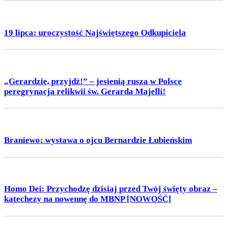
19 lipca: uroczystość Najświętszego Odkupiciela
„Gerardzie, przyjdź!” – jesienią rusza w Polsce
peregrynacja relikwii św. Gerarda Majelli!
Braniewo: wystawa o ojcu Bernardzie Łubieńskim
Homo Dei: Przychodzę dzisiaj przed Twój święty obraz –
katechezy na nowennę do MBNP [NOWOŚĆ]