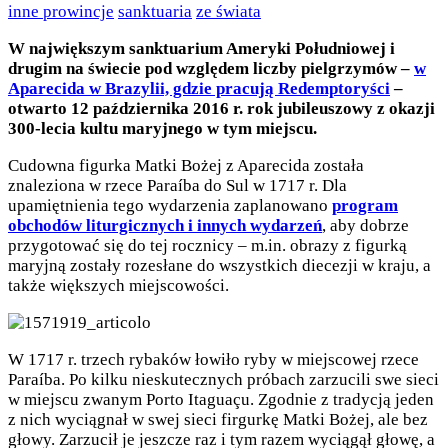
inne prowincje
sanktuaria
ze świata
W największym sanktuarium Ameryki Południowej i
drugim na świecie pod względem liczby pielgrzymów –
w
Aparecida w Brazylii, gdzie pracują Redemptoryści
–
otwarto 12 października 2016 r. rok jubileuszowy z okazji
300-lecia kultu maryjnego w tym miejscu.
Cudowna figurka Matki Bożej z Aparecida została
znaleziona w rzece Paraíba do Sul w 1717 r. Dla
upamiętnienia tego wydarzenia zaplanowano
program
obchodów liturgicznych i innych wydarzeń
, aby dobrze
przygotować się do tej rocznicy – m.in. obrazy z figurką
maryjną zostały rozesłane do wszystkich diecezji w kraju, a
także większych miejscowości.
W 1717 r. trzech rybaków łowiło ryby w miejscowej rzece
Paraíba. Po kilku nieskutecznych próbach zarzucili swe sieci
w miejscu zwanym Porto Itaguaçu. Zgodnie z tradycją jeden
z nich wyciągnał w swej sieci firgurkę Matki Bożej, ale bez
głowy. Zarzucił je jeszcze raz i tym razem wyciągął głowę, a