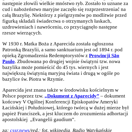
następnie złowili wielkie mnóstwo ryb. Zostało to uznane za
cud i nabożeństwo maryjne zaczęło się rozprzestrzeniać na
całą Brazylię. Niektórzy z pielgrzymów po modlitwie przed
figurką składali świadectwa o otrzymanych łaskach,
uzdrowieniach i nawróceniu, co przyciągnęło następne
rzesze wierzących.
W 1930 r. Matka Boża z Aparecida została ogłoszona
Patronką Brazylii, a samo sanktuarium jest od 1894 r. pod
opieką Zgromadzenia Redemptorystów z
Prowincji São
Paulo
. Zbudowana po drugiej wojnie świątyni tzw. nowa
bazylika może pomieścić do 45 tys. wiernych i jest
największą świątynią maryjną świata i drugą w ogóle po
bazylice św. Piotra w Rzymie.
Aparecida jest znana także w środowisku kościelnym w
Polsce poprzez tzw.
„Dokument z Aparecidy”
– dokument
końcowy V Ogólnej Konferencji Episkopatów Ameryki
Łacińskiej i Południowej, którego twórcą w dużej mierze był
papież Franciszek, a jest kluczem do zrozumienia adhortacji
apostolskiej „Evangelii gaudium”.
za:
cssr.news
/red.; fot. wikipedia, Radio Watykańskie