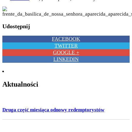
Udostępnij
FACEBOOK
TWITTER
GOOGLE +
LINKEDIN
Aktualności
Druga część miesiąca odnowy redemptorystów