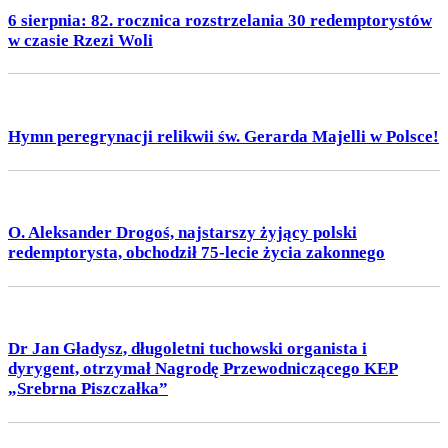
6 sierpnia: 82. rocznica rozstrzelania 30 redemptorystów
w czasie Rzezi Woli
Hymn peregrynacji relikwii św. Gerarda Majelli w Polsce!
O. Aleksander Drogoś, najstarszy żyjący polski
redemptorysta, obchodził 75-lecie życia zakonnego
Dr Jan Gładysz, długoletni tuchowski organista i
dyrygent, otrzymał Nagrodę Przewodniczącego KEP
„Srebrna Piszczałka”