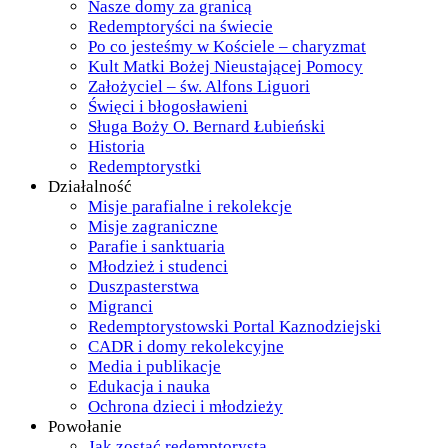
Nasze domy za granicą
Redemptoryści na świecie
Po co jesteśmy w Kościele – charyzmat
Kult Matki Bożej Nieustającej Pomocy
Założyciel – św. Alfons Liguori
Święci i błogosławieni
Sługa Boży O. Bernard Łubieński
Historia
Redemptorystki
Działalność
Misje parafialne i rekolekcje
Misje zagraniczne
Parafie i sanktuaria
Młodzież i studenci
Duszpasterstwa
Migranci
Redemptorystowski Portal Kaznodziejski
CADR i domy rekolekcyjne
Media i publikacje
Edukacja i nauka
Ochrona dzieci i młodzieży
Powołanie
Jak zostać redemptorystą