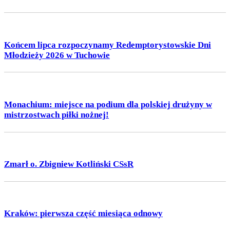
Końcem lipca rozpoczynamy Redemptorystowskie Dni
Młodzieży 2026 w Tuchowie
Monachium: miejsce na podium dla polskiej drużyny w
mistrzostwach piłki nożnej!
Zmarł o. Zbigniew Kotliński CSsR
Kraków: pierwsza część miesiąca odnowy